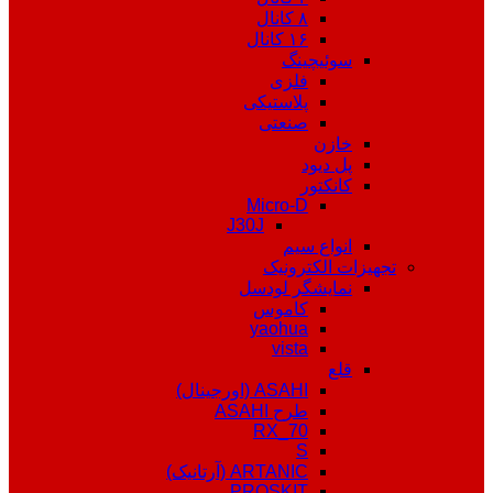
۸ کانال
۱۶ کانال
سوئیچینگ
فلزی
پلاستیکی
صنعتی
خازن
پل دیود
کانکتور
Micro-D
J30J
انواع سیم
تجهیزات الکترونیک
نمایشگر لودسل
کاموس
yaohua
vista
قلع
ASAHI (اورجینال)
طرح ASAHI
RX_70
S
ARTANIC (آرتانیک)
PROSKIT