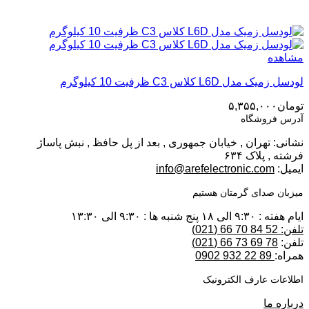
مشاهده
لودسل زمیک مدل L6D کلاس C3 ظرفیت 10 کیلوگرم
تومان
۵,۳۵۵,۰۰۰
آدرس فروشگاه
نشانی: تهران , خیابان جمهوری , بعد از پل حافظ , نبش پاساژ
فرشته , پلاک ۶۳۴
ایمیل:
info@arefelectronic.com
میزبان صدای گرمتان هستیم
ایام هفته : ۹:۳۰ الی ۱۸ پنج شنبه ها : ۹:۳۰ الی ۱۳:۳۰
تلفن: 52 84 70 66 (021)
تلفن:
78 69 73 66 (021)
همراه:
89 22 932 0902
اطلاعات عارف الکترونیک
درباره ما