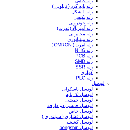
رله کتابی
رله پایه گرد ( تابلویی )
رله T شکل
رله پکیجی
رله خودرویی
رله آمپربالا (قدرت)
رله مخابراتی
رله مینیاتوری
رله امرن ( OMRON )
رله NHG
رله PCB
رله SMD
رله SSR
کولری
رله PLC
لودسل
لودسل باسکولی
لودسل تک پایه
لودسل خمشی
لودسل خمشی دو طرفه
لودسل خاص
لودسل فشاری ( سیلندری )
لودسل کششی
لودسل bongshin