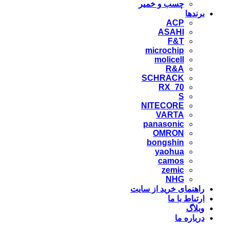
چسب و خمیر
برندها
ACP
ASAHI
F&T
microchip
molicell
R&A
SCHRACK
RX_70
S
NITECORE
VARTA
panasonic
OMRON
bongshin
yaohua
camos
zemic
NHG
راهنمای خرید از سایت
ارتباط با ما
وبلاگ
درباره ما