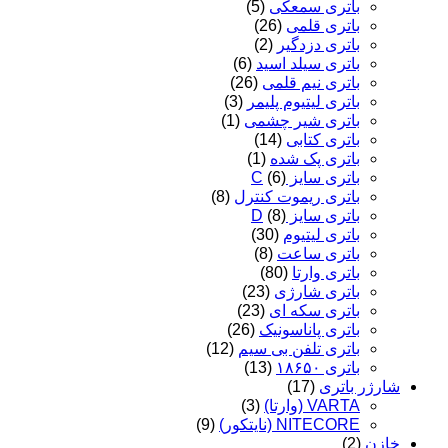
باتری سمعکی
(5)
باتری قلمی
(26)
باتری دزدگیر
(2)
باتری سیلد اسید
(6)
باتری نیم قلمی
(26)
باتری لیتیوم پلیمر
(3)
باتری شیر چشمی
(1)
باتری کتابی
(14)
باتری پک شده
(1)
باتری سایز C
(6)
باتری ریموت کنترل
(8)
باتری سایز D
(8)
باتری لیتیوم
(30)
باتری ساعت
(8)
باتری وارتا
(80)
باتری شارژی
(23)
باتری سکه ای
(23)
باتری پاناسونیک
(26)
باتری تلفن بی سیم
(12)
باتری ۱۸۶۵۰
(13)
شارژر باتری
(17)
VARTA (وارتا)
(3)
NITECORE (نایتکور)
(9)
خازن
(2)