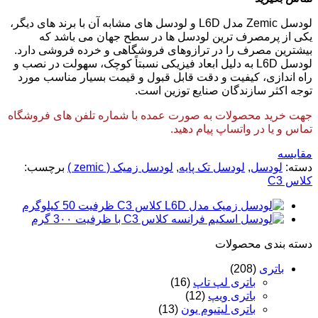
لودسل
Zemic
مدل
L6D
و لودسل های مشابه آن با برند های دیگر،
یکی از پرمصرف ترین لودسل ها در سطح جهان می باشد که
بیشترین مصرف را در ترازوهای فروشگاهی و خرده فروشی دارد.
لودسل
L6D
به دلیل ابعاد فیزیکی نسبتاً کوچک، سهولت در نصب و
راه اندازی، کیفیت و دقت قابل قبول و قیمت بسیار مناسب مورد
توجه اکثر سازندگان صنایع توزین است.
جهت خرید محصولات به صورت عمده با شماره تلفن های فروشگاه
تماس و یا در واتساپ پیام دهید.
مقایسه
دسته:
لودسل
,
لودسل تک پایه
,
لودسل زمیک ( zemic )
برچسب:
کلاس C3
دسته‌ بندی محصولات
باتری
(208)
باتری لپ تاپ
(16)
باتری ویپ
(12)
باتری لیتیوم یون
(13)