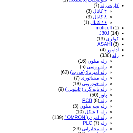
کارت رله
(7)
۴ کانال
(3)
۸ کانال
(3)
۱۶ کانال
(1)
molicell
(1)
J30J
(14)
کولری
(13)
ASAHI
(3)
آداپتور
(4)
رله
(336)
رله میلون
(16)
رله روسی
(5)
رله آمپربالا (قدرت)
(62)
رله مینیاتوری
(7)
رله خودرویی
(18)
رله پایه گرد ( تابلویی )
(9)
پاور
(50)
رله PCB
(8)
رله بچه میلون
(3)
رله T شکل
(10)
رله امرن ( OMRON )
(139)
رله PLC
(7)
رله مخابراتی
(23)