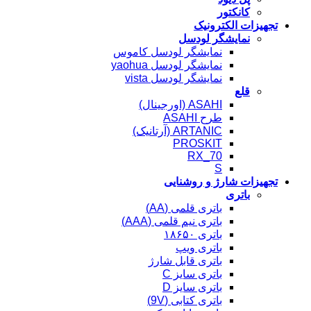
کانکتور
تجهیزات الکترونیک
نمایشگر لودسل
نمایشگر لودسل کاموس
نمایشگر لودسل yaohua
نمایشگر لودسل vista
قلع
ASAHI (اورجینال)
طرح ASAHI
ARTANIC (آرتانیک)
PROSKIT
RX_70
S
تجهیزات شارژ و روشنایی
باتری
باتری قلمی (AA)
باتری نیم قلمی (AAA)
باتری ۱۸۶۵۰
باتری ویپ
باتری قابل شارژ
باتری سایز C
باتری سایز D
باتری کتابی (9V)