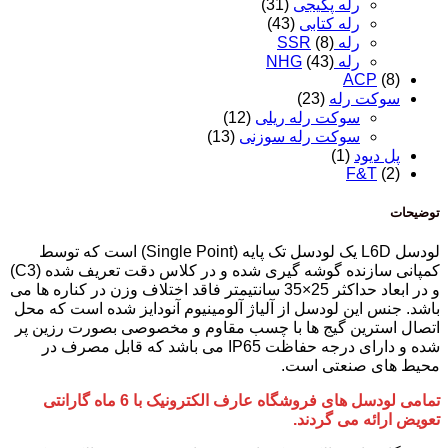
رله پکیجی
(31)
رله کتابی
(43)
رله SSR
(8)
رله NHG
(43)
ACP
(8)
سوکت رله
(23)
سوکت رله ریلی
(12)
سوکت رله سوزنی
(13)
پل دیود
(1)
F&T
(2)
توضیحات
لودسل
L6D
یک لودسل تک پایه (
Single Point
) است که توسط
کمپانی سازنده گوشه گیری شده و در کلاس دقت تعریف شده (
C3
)
و در ابعاد حداکثر 25×35 سانتیمتر فاقد اختلاف وزن در کناره ها می
باشد. جنس این لودسل از آلیاژ آلومینیوم آنودایز شده است که محل
اتصال استرین گیج ها با چسب مقاوم و مخصوصی بصورت رزین پر
شده و دارای درجه حفاظت
IP65
می باشد که قابل مصرف در
محیط های صنعتی است.
تمامی لودسل های فروشگاه عارف الکترونیک با 6 ماه گارانتی
تعویض ارائه می گردند.