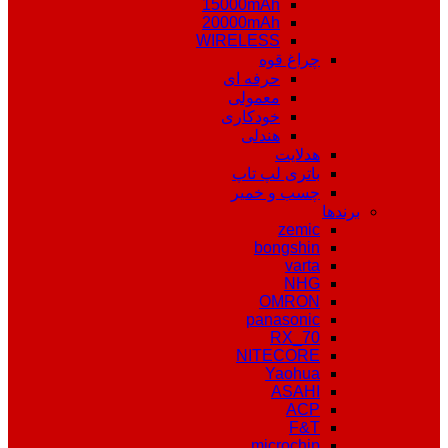
15000mAh
20000mAh
WIRELESS
چراغ قوه
حرفه ای
معمولی
خودکاری
هندلی
هدلایت
باتری لپ تاپ
چسب و خمیر
برندها
zemic
bongshin
varta
NHG
OMRON
panasonic
RX_70
NITECORE
Yaohua
ASAHI
ACP
F&T
microchip