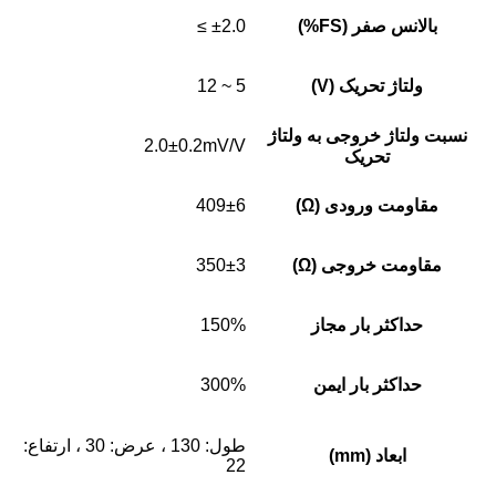
بالانس صفر (FS%)
±2.0 ≥
ولتاژ تحریک (V)
5 ~ 12
نسبت ولتاژ خروجی به ولتاژ
2.0±0.2mV/V
تحریک
مقاومت ورودی (Ω)
409±6
مقاومت خروجی (Ω)
350±3
حداکثر بار مجاز
150%
حداکثر بار ایمن
300%
طول: 130 ، عرض: 30 ، ارتفاع:
ابعاد (mm)
22