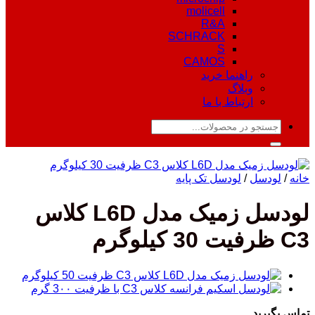
molicell
R&A
SCHRACK
S
CAMOS
راهنما خرید
وبلاگ
ارتباط با ما
جستجو
برای:
خانه
/
لودسل
/
لودسل تک پایه
لودسل زمیک مدل L6D کلاس
C3 ظرفیت 30 کیلوگرم
تماس بگیرید