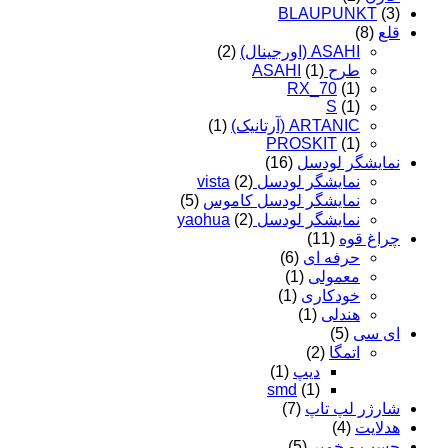
BLAUPUNKT
(3)
قلع
(8)
ASAHI (اورجینال)
(2)
طرح ASAHI
(1)
RX_70
(1)
S
(1)
ARTANIC (آرتانیک)
(1)
PROSKIT
(1)
نمایشگر لودسل
(16)
نمایشگر لودسل vista
(2)
نمایشگر لودسل کاموس
(5)
نمایشگر لودسل yaohua
(2)
چراغ قوه
(11)
حرفه ای
(6)
معمولی
(1)
خودکاری
(1)
هندلی
(1)
ای سی
(5)
اتمگا
(2)
دیپ
(1)
smd
(1)
شارژر لپ تاپ
(7)
هدلایت
(4)
چسب و خمیر
(5)