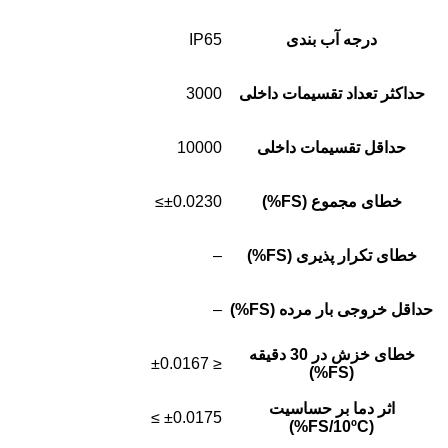
درجه آب بندی
IP65
حداکثر تعداد تقسیمات داخلی
3000
حداقل تقسیمات داخلی
10000
خطای مجموع (FS%)
±0.0230≥
خطای تکرار پذیری (FS%)
–
حداقل خروجی بار مرده (FS%)
–
خطای خزش در 30 دقیقه
≤ ±0.0167
(FS%)
اثر دما بر حساسیت
±0.0175 ≥
(FS/10ºC%)