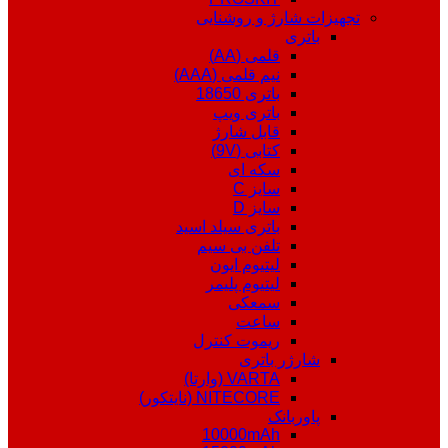
تجهیزات شارژ و روشنایی
باتری
قلمی (AA)
نیم قلمی (AAA)
باتری 18650
باتری ویپ
قابل شارژ
کتابی (9V)
سکه ای
سایز C
سایز D
باتری سیلد اسید
تلفن بی سیم
لیتیوم ایون
لیتیوم پلیمر
سمعکی
ساعت
ریموت کنترل
شارژر باتری
VARTA (وارتا)
NITECORE (نایتکور)
پاوربانک
10000mAh