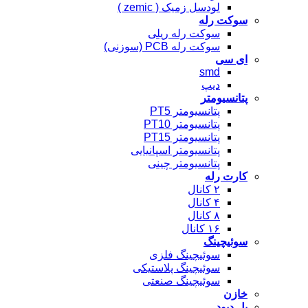
لودسل زمیک ( zemic )
سوکت رله
سوکت رله ریلی
سوکت رله PCB (سوزنی)
ای سی
smd
دیپ
پتانسیومتر
پتانسیومتر PT5
پتانسیومتر PT10
پتانسیومتر PT15
پتانسیومتر اسپانیایی
پتانسیومتر چینی
کارت رله
۲ کانال
۴ کانال
۸ کانال
۱۶ کانال
سوئیچینگ
سوئیچینگ فلزی
سوئیچینگ پلاستیکی
سوئیچینگ صنعتی
خازن
پل دیود