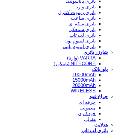
باتری پاناسونیک
باتری وارتا
باتری ریموت کنترل
باتری ساعت
باتری سکه ای
باتری سمعکی
باتری لپ تاپ
باتری لیتیوم یون
باتری لیتیوم پلیمر
شارژر باتری
VARTA (وارتا)
NITECORE (نایتکور)
پاوربانک
10000mAh
15000mAh
20000mAh
WIRELESS
چراغ قوه
حرفه ای
معمولی
خودکاری
هندلی
هدلایت
باتری لپ تاپ