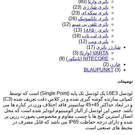
باتری وارتا
(80)
باتری شارژی
(23)
باتری سکه ای
(23)
باتری پاناسونیک
(26)
باتری تلفن بی سیم
(12)
باتری ۱۸۶۵۰
(13)
باتری لپ تاپ
(16)
باتری ویپ
(12)
شارژر باتری
(17)
VARTA (وارتا)
(3)
NITECORE (نایتکور)
(9)
خازن
(2)
BLAUPUNKT
(3)
توضیحات
لودسل L6E3 یک لودسل تک پایه (
Single Point
) است که توسط
کمپانی سازنده گوشه گیری شده و در کلاس دقت تعریف شده (
C3
)
و در ابعاد حداکثر 45×45 سانتیمتر فاقد اختلاف وزن در کناره ها می
باشد. جنس این لودسل از آلیاژ آلومینیوم آنودایز شده است که محل
اتصال استرین گیج ها با چسب مقاوم و مخصوصی بصورت رزین پر
شده و دارای درجه حفاظت
IP65
می باشد که قابل مصرف در
محیط های صنعتی است.