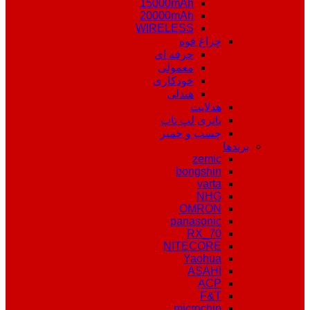
15000mAh
20000mAh
WIRELESS
چراغ قوه
حرفه ای
معمولی
خودکاری
هندلی
هدلایت
باتری لپ تاپ
چسب و خمیر
برندها
zemic
bongshin
varta
NHG
OMRON
panasonic
RX_70
NITECORE
Yaohua
ASAHI
ACP
F&T
microchip