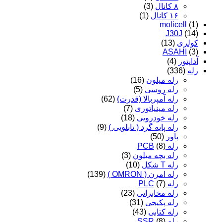
۸ کانال
(3)
۱۶ کانال
(1)
molicell
(1)
J30J
(14)
کولری
(13)
ASAHI
(3)
آداپتور
(4)
رله
(336)
رله میلون
(16)
رله روسی
(5)
رله آمپربالا (قدرت)
(62)
رله مینیاتوری
(7)
رله خودرویی
(18)
رله پایه گرد ( تابلویی )
(9)
پاور
(50)
رله PCB
(8)
رله بچه میلون
(3)
رله T شکل
(10)
رله امرن ( OMRON )
(139)
رله PLC
(7)
رله مخابراتی
(23)
رله پکیجی
(31)
رله کتابی
(43)
رله SSR
(8)