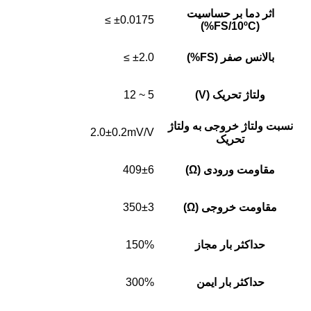
اثر دما بر حساسیت
±0.0175 ≥
(FS/10ºC%)
بالانس صفر (FS%)
±2.0 ≥
ولتاژ تحریک (V)
5 ~ 12
نسبت ولتاژ خروجی به ولتاژ
2.0±0.2mV/V
تحریک
مقاومت ورودی (Ω)
409±6
مقاومت خروجی (Ω)
350±3
حداکثر بار مجاز
150%
حداکثر بار ایمن
300%