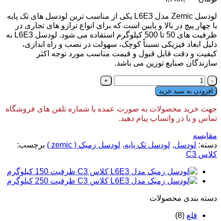
لودسل
Zemic
مدل L6E3 یکی از مناسب ترین لودسل های تک پایه
با چهار پیچ در بالا و پایین است که برای انواع ترازو های تجاری در
ظرفیت های 50 تا 500 کیلوگرم استفاده می شود. لودسل L6E3 به
دلیل ابعاد فیزیکی نسبتاً کوچک، سهولت در نصب و راه اندازی،
کیفیت و دقت قابل قبول و قیمت مناسب مورد توجه اکثر
سازندگان صنایع توزین می باشد.
لودسل
زمیک
افزودن به سبد خرید
مدل
L6E3
جهت خرید محصولات به صورت عمده با شماره تلفن های فروشگاه
کلاس
تماس و یا در واتساپ پیام دهید.
C3
ظرفیت
مقایسه
200
دسته:
لودسل
,
لودسل تک پایه
,
لودسل زمیک ( zemic )
برچسب:
کیلوگرم
کلاس C3
عدد
دسته‌ بندی محصولات
قلع
(8)