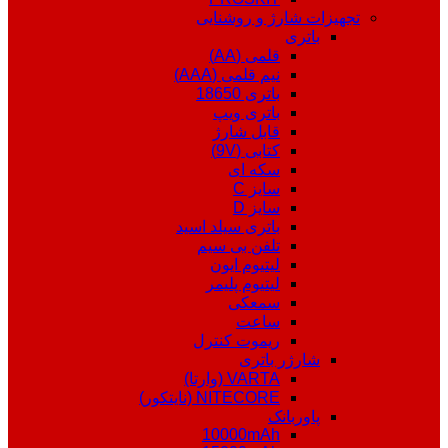
تجهیزات شارژ و روشنایی
باتری
قلمی (AA)
نیم قلمی (AAA)
باتری 18650
باتری ویپ
قابل شارژ
کتابی (9V)
سکه ای
سایز C
سایز D
باتری سیلد اسید
تلفن بی سیم
لیتیوم ایون
لیتیوم پلیمر
سمعکی
ساعت
ریموت کنترل
شارژر باتری
VARTA (وارتا)
NITECORE (نایتکور)
پاوربانک
10000mAh