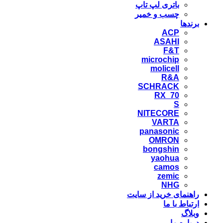
باتری لپ تاپ
چسب و خمیر
برندها
ACP
ASAHI
F&T
microchip
molicell
R&A
SCHRACK
RX_70
S
NITECORE
VARTA
panasonic
OMRON
bongshin
yaohua
camos
zemic
NHG
راهنمای خرید از سایت
ارتباط با ما
وبلاگ
درباره ما