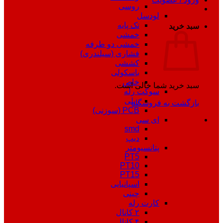
روسی
لودسل
تک پایه
سبد خرید
خمشی
خمشی دو طرفه
فشاری (سیلندری)
کششی
باسکولی
خاص
سبد خرید شما خالی است.
سوکت رله
ریلی
بازگشت به فروشگاه
PCB (سوزنی)
ای سی
smd
دیپ
پتانسیومتر
PT5
PT10
PT15
اسپانیایی
چینی
کارت رله
۲ کانال
۴ کانال