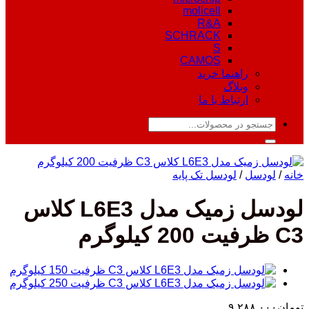
molicell
R&A
SCHRACK
S
CAMOS
راهنما خرید
وبلاگ
ارتباط با ما
جستجو
برای:
خانه
/
لودسل
/
لودسل تک پایه
لودسل زمیک مدل L6E3 کلاس
C3 ظرفیت 200 کیلوگرم
تومان
۹,۲۸۸,۰۰۰