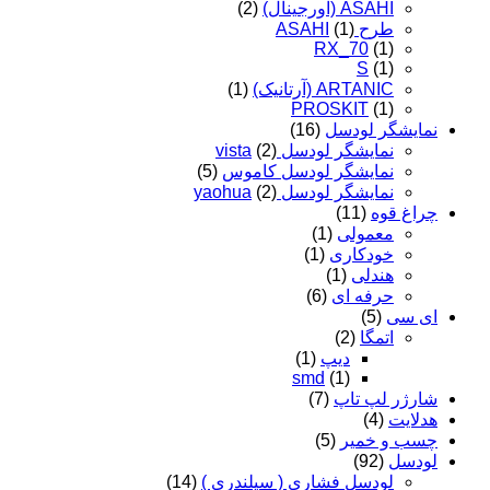
ASAHI (اورجینال)
(2)
طرح ASAHI
(1)
RX_70
(1)
S
(1)
ARTANIC (آرتانیک)
(1)
PROSKIT
(1)
نمایشگر لودسل
(16)
نمایشگر لودسل vista
(2)
نمایشگر لودسل کاموس
(5)
نمایشگر لودسل yaohua
(2)
چراغ قوه
(11)
معمولی
(1)
خودکاری
(1)
هندلی
(1)
حرفه ای
(6)
ای سی
(5)
اتمگا
(2)
دیپ
(1)
smd
(1)
شارژر لپ تاپ
(7)
هدلایت
(4)
چسب و خمیر
(5)
لودسل
(92)
لودسل فشاری ( سیلندری )
(14)