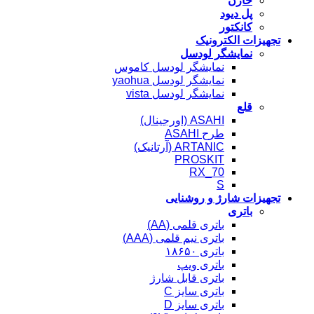
خازن
پل دیود
کانکتور
تجهیزات الکترونیک
نمایشگر لودسل
نمایشگر لودسل کاموس
نمایشگر لودسل yaohua
نمایشگر لودسل vista
قلع
ASAHI (اورجینال)
طرح ASAHI
ARTANIC (آرتانیک)
PROSKIT
RX_70
S
تجهیزات شارژ و روشنایی
باتری
باتری قلمی (AA)
باتری نیم قلمی (AAA)
باتری ۱۸۶۵۰
باتری ویپ
باتری قابل شارژ
باتری سایز C
باتری سایز D