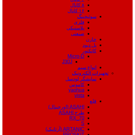
۸ کانال
۱۶ کانال
سوئیچینگ
فلزی
پلاستیکی
صنعتی
خازن
پل دیود
کانکتور
Micro-D
J30J
انواع سیم
تجهیزات الکترونیک
نمایشگر لودسل
کاموس
yaohua
vista
قلع
ASAHI (اورجینال)
طرح ASAHI
RX_70
S
ARTANIC (آرتانیک)
PROSKIT