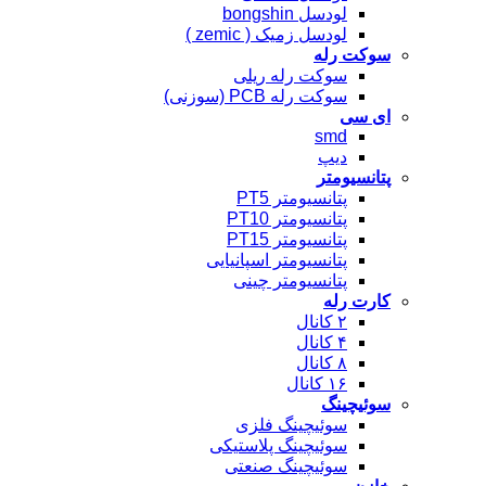
لودسل bongshin
لودسل زمیک ( zemic )
سوکت رله
سوکت رله ریلی
سوکت رله PCB (سوزنی)
ای سی
smd
دیپ
پتانسیومتر
پتانسیومتر PT5
پتانسیومتر PT10
پتانسیومتر PT15
پتانسیومتر اسپانیایی
پتانسیومتر چینی
کارت رله
۲ کانال
۴ کانال
۸ کانال
۱۶ کانال
سوئیچینگ
سوئیچینگ فلزی
سوئیچینگ پلاستیکی
سوئیچینگ صنعتی