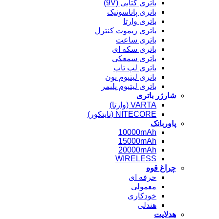
باتری کتابی (9V)
باتری پاناسونیک
باتری وارتا
باتری ریموت کنترل
باتری ساعت
باتری سکه ای
باتری سمعکی
باتری لپ تاپ
باتری لیتیوم یون
باتری لیتیوم پلیمر
شارژر باتری
VARTA (وارتا)
NITECORE (نایتکور)
پاوربانک
10000mAh
15000mAh
20000mAh
WIRELESS
چراغ قوه
حرفه ای
معمولی
خودکاری
هندلی
هدلایت