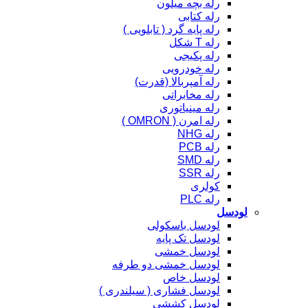
رله بچه میلون
رله کتابی
رله پایه گرد ( تابلویی )
رله T شکل
رله پکیجی
رله خودرویی
رله آمپربالا (قدرت)
رله مخابراتی
رله مینیاتوری
رله امرن ( OMRON )
رله NHG
رله PCB
رله SMD
رله SSR
کولری
رله PLC
لودسل
لودسل باسکولی
لودسل تک پایه
لودسل خمشی
لودسل خمشی دو طرفه
لودسل خاص
لودسل فشاری ( سیلندری )
لودسل کششی