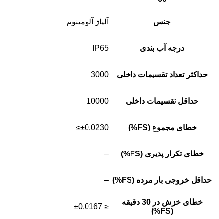
جنس
آلیاژ آلومینوم
درجه آب بندی
IP65
حداکثر تعداد تقسیمات داخلی
3000
حداقل تقسیمات داخلی
10000
خطای مجموع (FS%)
±0.0230≥
خطای تکرار پذیری (FS%)
–
حداقل خروجی بار مرده (FS%)
–
خطای خزش در 30 دقیقه
≤ ±0.0167
(FS%)