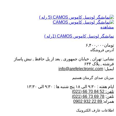
مشاهده
نمایشگر لودسل کاموس CAMOS (1رله )
تومان
۶,۴۰۰,۰۰۰
آدرس فروشگاه
نشانی: تهران , خیابان جمهوری , بعد از پل حافظ , نبش پاساژ
فرشته , پلاک ۶۳۴
ایمیل:
info@arefelectronic.com
میزبان صدای گرمتان هستیم
ایام هفته : ۹:۳۰ الی ۱۸ پنج شنبه ها : ۹:۳۰ الی ۱۳:۳۰
تلفن: 52 84 70 66 (021)
تلفن:
78 69 73 66 (021)
همراه:
89 22 932 0902
اطلاعات عارف الکترونیک