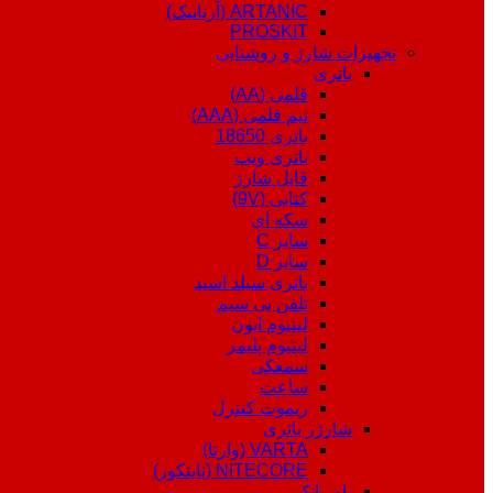
ARTANIC (آرتانیک)
PROSKIT
تجهیزات شارژ و روشنایی
باتری
قلمی (AA)
نیم قلمی (AAA)
باتری 18650
باتری ویپ
قابل شارژ
کتابی (9V)
سکه ای
سایز C
سایز D
باتری سیلد اسید
تلفن بی سیم
لیتیوم ایون
لیتیوم پلیمر
سمعکی
ساعت
ریموت کنترل
شارژر باتری
VARTA (وارتا)
NITECORE (نایتکور)
پاوربانک