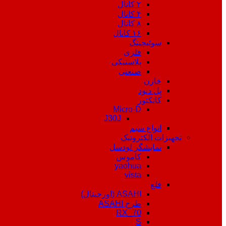
۲ کانال
۴ کانال
۸ کانال
۱۶ کانال
سوئیچینگ
فلزی
پلاستیکی
صنعتی
خازن
پل دیود
کانکتور
Micro-D
J30J
انواع سیم
تجهیزات الکترونیک
نمایشگر لودسل
کاموس
yaohua
vista
قلع
ASAHI (اورجینال)
طرح ASAHI
RX_70
S