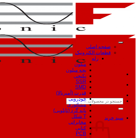
Skip
to
content
صفحه اصلی
قطعات الکترونیک
رله
میلون
بچه میلون
پکیجی
SSR
SMD
قدرت (آمپربالا)
خودرویی
جستجو
مینیاتوری
برای:
پایه گرد (تابلویی)
T شکل
سبد خرید
مخابراتی
کتابی
PCB