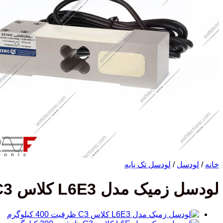
خانه
/
لودسل
/
لودسل تک پایه
لودسل زمیک مدل L6E3 کلاس C3 ظرفیت 500 کیلوگرم