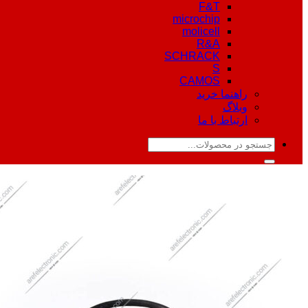
F&T
microchip
molicell
R&A
SCHRACK
S
CAMOS
راهنما خرید
وبلاگ
ارتباط با ما
جستجو
برای: