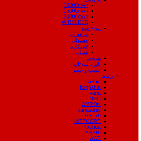
10000mAh
15000mAh
20000mAh
WIRELESS
چراغ قوه
حرفه ای
معمولی
خودکاری
هندلی
هدلایت
باتری لپ تاپ
چسب و خمیر
برندها
zemic
bongshin
varta
NHG
OMRON
panasonic
RX_70
NITECORE
Yaohua
ASAHI
ACP