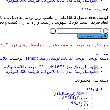
تومان
۹,۲۸۸,۰۰۰
لودسل
Zemic
ابعاد فیزیکی نسبتاً کوچک، سهولت در نصب و راه اندازی، کیفیت و د
لودسل
زمیک
افزودن به سبد خرید
مدل
L6E3
جهت خرید محصولات به صورت عمده با شماره تلفن های فروشگاه تماس
کلاس
C3
مقایسه
ظرفیت
دسته:
لودسل
,
لودسل تک پایه
,
لودسل زمیک ( zemic )
برچسب:
کلاس 
500
کیلوگرم
عدد
دسته‌ بندی محصولات
قلع
(8)
ASAHI (اورجینال)
(2)
طرح ASAHI
(1)
RX_70
(1)
S
(1)