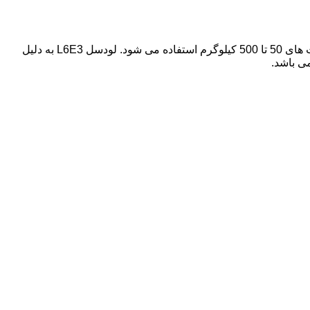
مدل L6E3 یکی از مناسب ترین لودسل های تک پایه با چهار پیچ در بالا و پایین است که برای انواع ترازو های تجاری در ظرفیت های 50 تا 500 کیلوگرم استفاده می شود. لودسل L6E3 به دلیل
ی باشد.