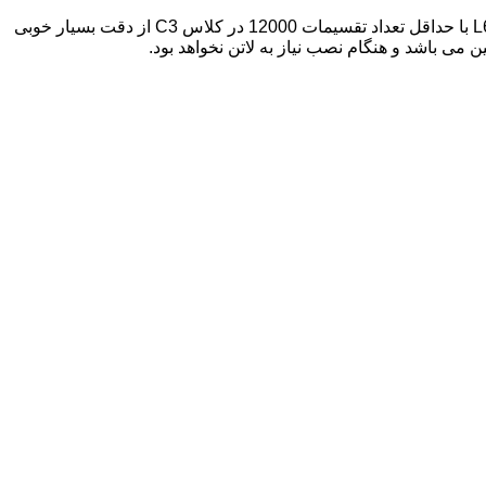
به دلیل تنوع در نصب یکی از رایج ترین لودسل ها در صنایع مختلف بخصوص صنایع بسته بندی می باشد. لودسل L6N با حداقل تعداد تقسیمات 12000 در کلاس C3 از دقت بسیار خوبی
 می باشد و هنگام نصب نیاز به لاتن نخواهد بود.