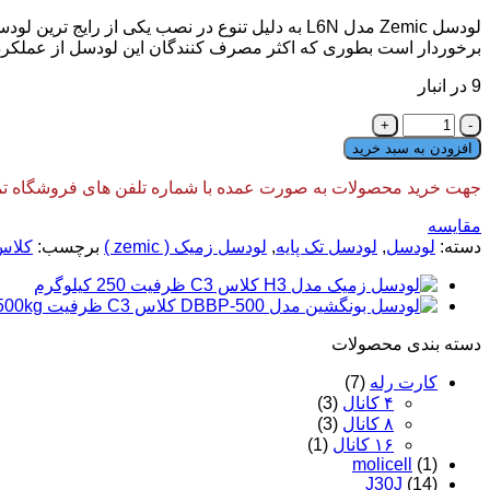
لودسل
Zemic
مدل
L6N
برخوردار است بطوری که اکثر مصرف کنندگان این لودسل از عملکرد آن رض
9 در انبار
لودسل
زمیک
افزودن به سبد خرید
مدل
L6N
جهت خرید محصولات به صورت عمده با شماره تلفن های فروشگاه تماس
کلاس
C3
مقایسه
ظرفیت
دسته:
لودسل
,
لودسل تک پایه
,
لودسل زمیک ( zemic )
برچسب:
کلاس 
100
کیلوگرم
عدد
دسته‌ بندی محصولات
کارت رله
(7)
۴ کانال
(3)
۸ کانال
(3)
۱۶ کانال
(1)
molicell
(1)
J30J
(14)