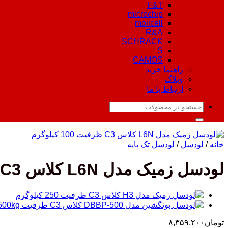
F&T
microchip
molicell
R&A
SCHRACK
S
CAMOS
راهنما خرید
وبلاگ
ارتباط با ما
جستجو
برای:
خانه
/
لودسل
/
لودسل تک پایه
لودسل زمیک مدل L6N کلاس C3 ظرفیت 100 کیلوگرم
تومان
۸,۳۵۹,۲۰۰