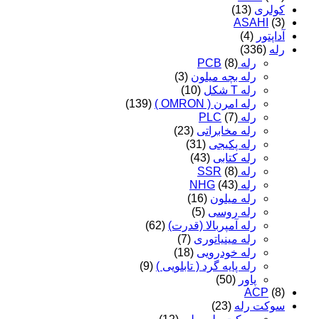
کولری
(13)
ASAHI
(3)
آداپتور
(4)
رله
(336)
رله PCB
(8)
رله بچه میلون
(3)
رله T شکل
(10)
رله امرن ( OMRON )
(139)
رله PLC
(7)
رله مخابراتی
(23)
رله پکیجی
(31)
رله کتابی
(43)
رله SSR
(8)
رله NHG
(43)
رله میلون
(16)
رله روسی
(5)
رله آمپربالا (قدرت)
(62)
رله مینیاتوری
(7)
رله خودرویی
(18)
رله پایه گرد ( تابلویی )
(9)
پاور
(50)
ACP
(8)
سوکت رله
(23)