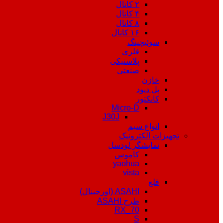
۲ کانال
۴ کانال
۸ کانال
۱۶ کانال
سوئیچینگ
فلزی
پلاستیکی
صنعتی
خازن
پل دیود
کانکتور
Micro-D
J30J
انواع سیم
تجهیزات الکترونیک
نمایشگر لودسل
کاموس
yaohua
vista
قلع
ASAHI (اورجینال)
طرح ASAHI
RX_70
S