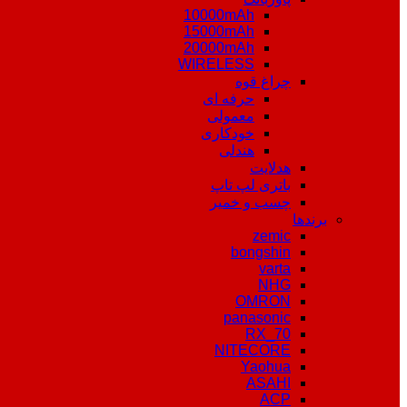
10000mAh
15000mAh
20000mAh
WIRELESS
چراغ قوه
حرفه ای
معمولی
خودکاری
هندلی
هدلایت
باتری لپ تاپ
چسب و خمیر
برندها
zemic
bongshin
varta
NHG
OMRON
panasonic
RX_70
NITECORE
Yaohua
ASAHI
ACP