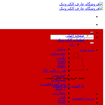
Skip
to
content
صفحه اصلی
جستجو
قطعات الکترونیک
برای:
رله
میلون
سبد خرید
بچه میلون
پکیجی
SSR
SMD
قدرت (آمپربالا)
خودرویی
سبد خرید شما خالی است.
مینیاتوری
پایه گرد (تابلویی)
بازگشت به فروشگاه
T شکل
مخابراتی
کتابی
ورود / عضویت
PCB