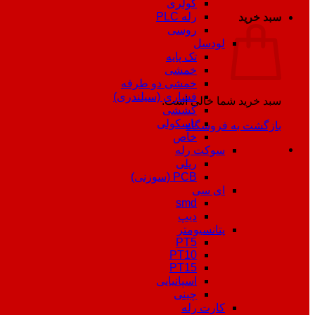
کولری
رله PLC
سبد خرید
روسی
لودسل
تک پایه
خمشی
خمشی دو طرفه
فشاری (سیلندری)
سبد خرید شما خالی است.
کششی
باسکولی
بازگشت به فروشگاه
خاص
سوکت رله
ریلی
PCB (سوزنی)
ای سی
smd
دیپ
پتانسیومتر
PT5
PT10
PT15
اسپانیایی
چینی
کارت رله