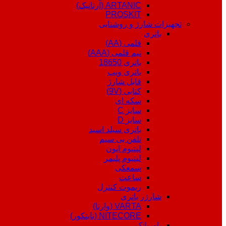
ARTANIC (آرتانیک)
PROSKIT
تجهیزات شارژ و روشنایی
باتری
قلمی (AA)
نیم قلمی (AAA)
باتری 18650
باتری ویپ
قابل شارژ
کتابی (9V)
سکه ای
سایز C
سایز D
باتری سیلد اسید
تلفن بی سیم
لیتیوم ایون
لیتیوم پلیمر
سمعکی
ساعت
ریموت کنترل
شارژر باتری
VARTA (وارتا)
NITECORE (نایتکور)
پاوربانک