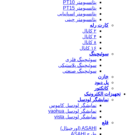
پتانسیومتر PT10
پتانسیومتر PT15
پتانسیومتر اسپانیایی
پتانسیومتر چینی
کارت رله
۲ کانال
۴ کانال
۸ کانال
۱۶ کانال
سوئیچینگ
سوئیچینگ فلزی
سوئیچینگ پلاستیکی
سوئیچینگ صنعتی
خازن
پل دیود
کانکتور
تجهیزات الکترونیک
نمایشگر لودسل
نمایشگر لودسل کاموس
نمایشگر لودسل yaohua
نمایشگر لودسل vista
قلع
ASAHI (اورجینال)
طرح ASAHI