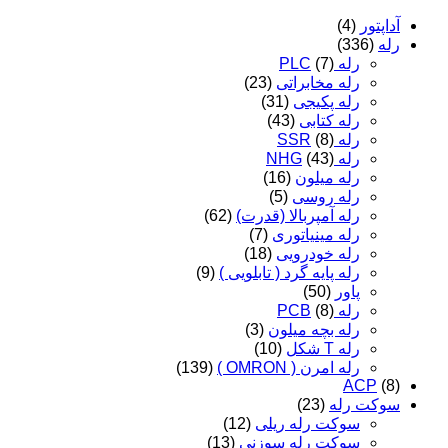
آداپتور
(4)
رله
(336)
رله PLC
(7)
رله مخابراتی
(23)
رله پکیجی
(31)
رله کتابی
(43)
رله SSR
(8)
رله NHG
(43)
رله میلون
(16)
رله روسی
(5)
رله آمپربالا (قدرت)
(62)
رله مینیاتوری
(7)
رله خودرویی
(18)
رله پایه گرد ( تابلویی )
(9)
پاور
(50)
رله PCB
(8)
رله بچه میلون
(3)
رله T شکل
(10)
رله امرن ( OMRON )
(139)
ACP
(8)
سوکت رله
(23)
سوکت رله ریلی
(12)
سوکت رله سوزنی
(13)