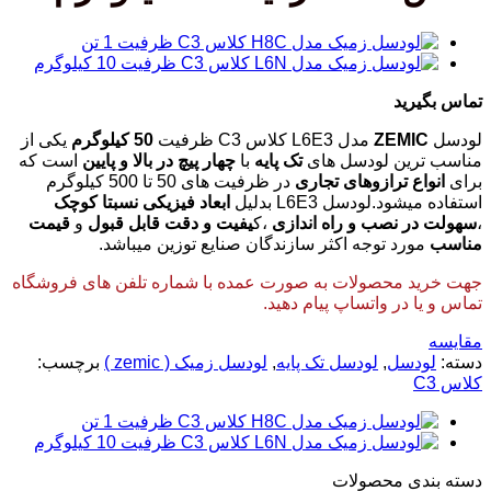
تماس بگیرید
لودسل
ZEMIC
مدل L6E3 کلاس C3 ظرفیت
50 کیلوگرم
یکی از
مناسب ترین لودسل های
تک پایه
با
چهار پیچ در بالا و پایین
است که
برای
انواع ترازوهای تجاری
در ظرفیت های 50 تا 500 کیلوگرم
استفاده میشود.لودسل L6E3 بدلیل
ابعاد فیزیکی نسبتا کوچک
،
سهولت در نصب و راه اندازی
،ک
یفیت و دقت قابل قبول
و
قیمت
مناسب
مورد توجه اکثر سازندگان صنایع توزین میباشد.
جهت خرید محصولات به صورت عمده با شماره تلفن های فروشگاه
تماس و یا در واتساپ پیام دهید.
مقایسه
دسته:
لودسل
,
لودسل تک پایه
,
لودسل زمیک ( zemic )
برچسب:
کلاس C3
دسته‌ بندی محصولات