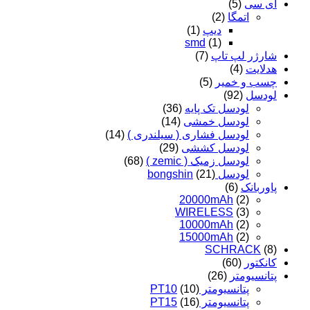
ای سی
(5)
اتمگا
(2)
دیپ
(1)
smd
(1)
شارژر لپ تاپ
(7)
هدلایت
(4)
چسب و خمیر
(5)
لودسل
(92)
لودسل تک پایه
(36)
لودسل خمشی
(14)
لودسل فشاری ( سیلندری )
(14)
لودسل کششی
(29)
لودسل زمیک ( zemic )
(68)
لودسل bongshin
(21)
پاوربانک
(6)
20000mAh
(2)
WIRELESS
(3)
10000mAh
(2)
15000mAh
(2)
SCHRACK
(8)
کانکتور
(60)
پتانسیومتر
(26)
پتانسیومتر PT10
(10)
پتانسیومتر PT15
(16)