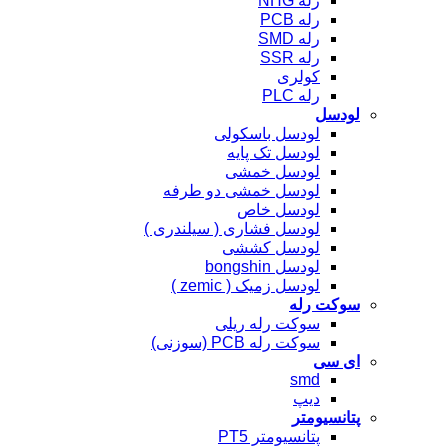
رله NHG
رله PCB
رله SMD
رله SSR
کولری
رله PLC
لودسل
لودسل باسکولی
لودسل تک پایه
لودسل خمشی
لودسل خمشی دو طرفه
لودسل خاص
لودسل فشاری ( سیلندری )
لودسل کششی
لودسل bongshin
لودسل زمیک ( zemic )
سوکت رله
سوکت رله ریلی
سوکت رله PCB (سوزنی)
ای سی
smd
دیپ
پتانسیومتر
پتانسیومتر PT5