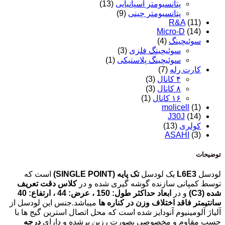
پتانسیومتر اسپانیایی
(13)
پتانسیومتر چینی
(9)
R&A
(11)
Micro-D
(14)
سوئیچینگ
(4)
سوئیچینگ فلزی
(3)
سوئیچینگ پلاستیکی
(1)
کارت رله
(7)
۴ کانال
(3)
۸ کانال
(3)
۱۶ کانال
(1)
molicell
(1)
J30J
(14)
کولری
(13)
ASAHI
(3)
توضیحات
لودسل
L6E3
یک لودسل
تک پایه (SINGLE POINT)
است که
توسط کمپانی سازنده گوشه گیری شده و در
کلاس دقت تعریف
شده (C3)
و در
ابعاد حداکثر طول: 150 ، عرض: 44 ، ارتفاع: 40
سانتیمتر
فاقد اختلاف وزن در کناره ها
میباشد.جنس این لودسل از
آلیاژ آلومینیوم آنودایز شده است که محل اتصال استرین گیج ها با
چسب مقاوم و مخصوصی بصورت رزین پرشده و دارای
درجه