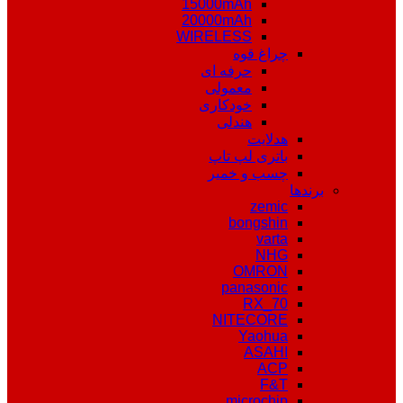
15000mAh
20000mAh
WIRELESS
چراغ قوه
حرفه ای
معمولی
خودکاری
هندلی
هدلایت
باتری لپ تاپ
چسب و خمیر
برندها
zemic
bongshin
varta
NHG
OMRON
panasonic
RX_70
NITECORE
Yaohua
ASAHI
ACP
F&T
microchip