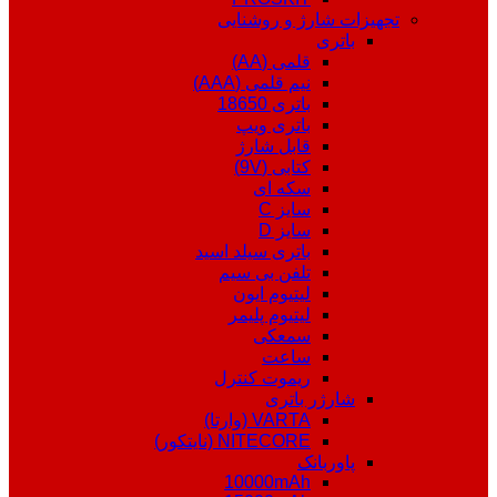
تجهیزات شارژ و روشنایی
باتری
قلمی (AA)
نیم قلمی (AAA)
باتری 18650
باتری ویپ
قابل شارژ
کتابی (9V)
سکه ای
سایز C
سایز D
باتری سیلد اسید
تلفن بی سیم
لیتیوم ایون
لیتیوم پلیمر
سمعکی
ساعت
ریموت کنترل
شارژر باتری
VARTA (وارتا)
NITECORE (نایتکور)
پاوربانک
10000mAh