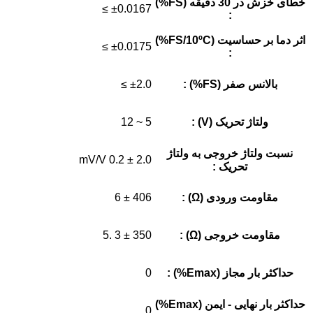
خطای خزش در 30 دقیقه (FS%)
±0.0167 ≥
:
اثر دما بر حساسیت (FS/10ºC%)
±0.0175 ≥
:
بالانس صفر (FS%) :
±2.0 ≥
ولتاژ تحریک (V) :
5 ~ 12
نسبت ولتاژ خروجی به ولتاژ
2.0 ± 0.2 mV/V
تحریک :
مقاومت ورودی (Ω) :
406 ± 6
مقاومت خروجی (Ω) :
350 ± 3 .5
حداکثر بار مجاز (Emax%) :
0
حداکثر بار نهایی - ایمن (Emax%)
0