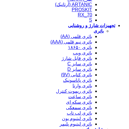
ARTANIC (آرتانیک)
PROSKIT
RX_70
S
تجهیزات شارژ و روشنایی
باتری
باتری قلمی (AA)
باتری نیم قلمی (AAA)
باتری ۱۸۶۵۰
باتری ویپ
باتری قابل شارژ
باتری سایز C
باتری سایز D
باتری کتابی (9V)
باتری پاناسونیک
باتری وارتا
باتری ریموت کنترل
باتری ساعت
باتری سکه ای
باتری سمعکی
باتری لپ تاپ
باتری لیتیوم یون
باتری لیتیوم پلیمر