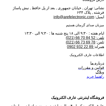
نشانی: تهران , خیابان جمهوری , بعد از پل حافظ , نبش پاساژ
فرشته , پلاک ۶۳۴
ایمیل:
info@arefelectronic.com
میزبان صدای گرمتان هستیم
ایام هفته : ۹:۳۰ الی ۱۸ پنج شنبه ها : ۹:۳۰ الی ۱۳:۳۰
تلفن: 52 84 70 66 (021)
تلفن:
78 69 73 66 (021)
همراه:
89 22 932 0902
اطلاعات عارف الکترونیک
درباره ما
قوانین و مقررات
وبلاگ
راهنما خرید
فروشگاه اینترنتی عارف الکترونیک
عارف الکترونیک با ۴۰ سال سابقه در زمینه صادرات و واردات