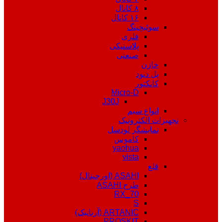
۸ کانال
۱۶ کانال
سوئیچینگ
فلزی
پلاستیکی
صنعتی
خازن
پل دیود
کانکتور
Micro-D
J30J
انواع سیم
تجهیزات الکترونیک
نمایشگر لودسل
کاموس
yaohua
vista
قلع
ASAHI (اورجینال)
طرح ASAHI
RX_70
S
ARTANIC (آرتانیک)
PROSKIT