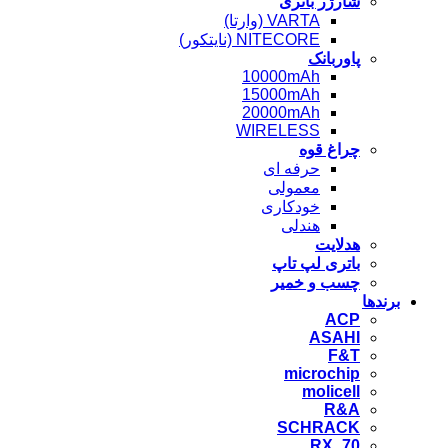
شارژر باتری
VARTA (وارتا)
NITECORE (نایتکور)
پاوربانک
10000mAh
15000mAh
20000mAh
WIRELESS
چراغ قوه
حرفه ای
معمولی
خودکاری
هندلی
هدلایت
باتری لپ تاپ
چسب و خمیر
برندها
ACP
ASAHI
F&T
microchip
molicell
R&A
SCHRACK
RX_70