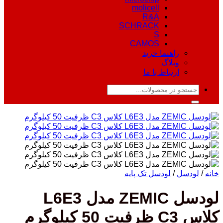
molicell
R&A
SCHRACK
S
CAMOS
راهنما خرید
وبلاگ
ارتباط با ما
جستجو
برای:
خانه
/
لودسل
/
لودسل تک پایه
لودسل ZEMIC مدل L6E3
کلاس C3 ظرفیت 50 کیلوگرم