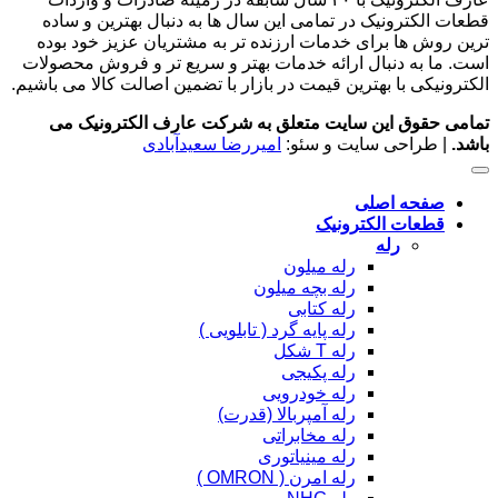
قطعات الکترونیک در تمامی این سال ها به دنبال بهترین و ساده
ترین روش ها برای خدمات ارزنده تر به مشتریان عزیز خود بوده
است. ما به دنبال ارائه خدمات بهتر و سریع تر و فروش محصولات
الکترونیکی با بهترین قیمت در بازار با تضمین اصالت کالا می باشیم.
تمامی حقوق این سایت متعلق به شرکت عارف الکترونیک می
باشد.
| طراحی سایت و سئو:
امیررضا سعیدآبادی
صفحه اصلی
قطعات الکترونیک
رله
رله میلون
رله بچه میلون
رله کتابی
رله پایه گرد ( تابلویی )
رله T شکل
رله پکیجی
رله خودرویی
رله آمپربالا (قدرت)
رله مخابراتی
رله مینیاتوری
رله امرن ( OMRON )