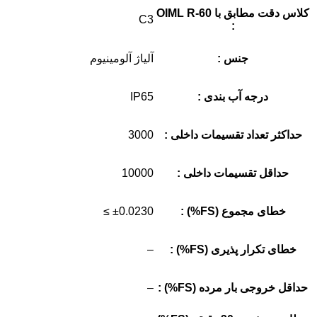
کلاس دقت مطابق با OIML R-60
C3
:
جنس :
آلیاژ آلومینیوم
درجه آب بندی :
IP65
حداکثر تعداد تقسیمات داخلی :
3000
حداقل تقسیمات داخلی :
10000
خطای مجموع (FS%) :
±0.0230 ≥
خطای تکرار پذیری (FS%) :
–
حداقل خروجی بار مرده (FS%) :
–