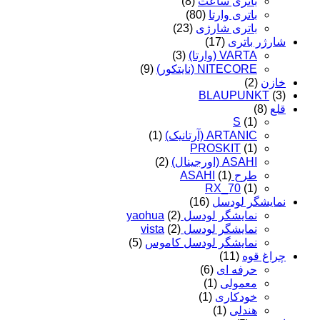
باتری ساعت
(8)
باتری وارتا
(80)
باتری شارژی
(23)
شارژر باتری
(17)
VARTA (وارتا)
(3)
NITECORE (نایتکور)
(9)
خازن
(2)
BLAUPUNKT
(3)
قلع
(8)
S
(1)
ARTANIC (آرتانیک)
(1)
PROSKIT
(1)
ASAHI (اورجینال)
(2)
طرح ASAHI
(1)
RX_70
(1)
نمایشگر لودسل
(16)
نمایشگر لودسل yaohua
(2)
نمایشگر لودسل vista
(2)
نمایشگر لودسل کاموس
(5)
چراغ قوه
(11)
حرفه ای
(6)
معمولی
(1)
خودکاری
(1)
هندلی
(1)