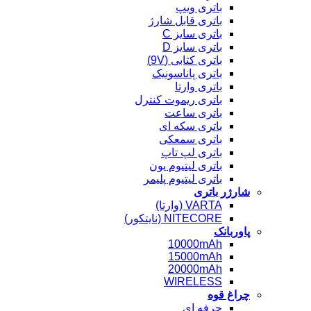
باتری ویپ
باتری قابل شارژ
باتری سایز C
باتری سایز D
باتری کتابی (9V)
باتری پاناسونیک
باتری وارتا
باتری ریموت کنترل
باتری ساعت
باتری سکه ای
باتری سمعکی
باتری لپ تاپ
باتری لیتیوم یون
باتری لیتیوم پلیمر
شارژر باتری
VARTA (وارتا)
NITECORE (نایتکور)
پاوربانک
10000mAh
15000mAh
20000mAh
WIRELESS
چراغ قوه
حرفه ای