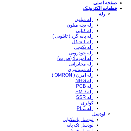
صفحه اصلی
قطعات الکترونیک
رله
رله میلون
رله بچه میلون
رله کتابی
رله پایه گرد ( تابلویی )
رله T شکل
رله پکیجی
رله خودرویی
رله آمپربالا (قدرت)
رله مخابراتی
رله مینیاتوری
رله امرن ( OMRON )
رله NHG
رله PCB
رله SMD
رله SSR
کولری
رله PLC
لودسل
لودسل باسکولی
لودسل تک پایه
لودسل خمشی