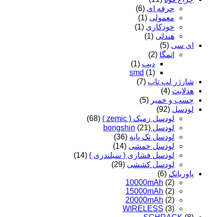
حرفه ای
(6)
معمولی
(1)
خودکاری
(1)
هندلی
(1)
ای سی
(5)
اتمگا
(2)
دیپ
(1)
smd
(1)
شارژر لپ تاپ
(7)
هدلایت
(4)
چسب و خمیر
(5)
لودسل
(92)
لودسل زمیک ( zemic )
(68)
لودسل bongshin
(21)
لودسل تک پایه
(36)
لودسل خمشی
(14)
لودسل فشاری ( سیلندری )
(14)
لودسل کششی
(29)
پاوربانک
(6)
10000mAh
(2)
15000mAh
(2)
20000mAh
(2)
WIRELESS
(3)