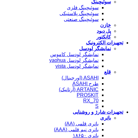
سوئیچینگ
سوئیچینگ فلزی
سوئیچینگ پلاستیکی
سوئیچینگ صنعتی
خازن
پل دیود
کانکتور
تجهیزات الکترونیک
نمایشگر لودسل
نمایشگر لودسل کاموس
نمایشگر لودسل yaohua
نمایشگر لودسل vista
قلع
ASAHI (اورجینال)
طرح ASAHI
ARTANIC (آرتانیک)
PROSKIT
RX_70
S
تجهیزات شارژ و روشنایی
باتری
باتری قلمی (AA)
باتری نیم قلمی (AAA)
باتری ۱۸۶۵۰