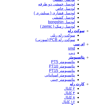
لودسل خمشی دو طرفه
لودسل خاص
لودسل فشاری ( سیلندری )
لودسل کششی
لودسل bongshin
لودسل زمیک ( zemic )
سوکت رله
سوکت رله ریلی
سوکت رله PCB (سوزنی)
ای سی
smd
دیپ
پتانسیومتر
پتانسیومتر PT5
پتانسیومتر PT10
پتانسیومتر PT15
پتانسیومتر اسپانیایی
پتانسیومتر چینی
کارت رله
۲ کانال
۴ کانال
۸ کانال
۱۶ کانال