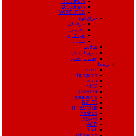
15000mAh
20000mAh
WIRELESS
چراغ قوه
حرفه ای
معمولی
خودکاری
هندلی
هدلایت
باتری لپ تاپ
چسب و خمیر
برندها
zemic
bongshin
varta
NHG
OMRON
panasonic
RX_70
NITECORE
Yaohua
ASAHI
ACP
F&T
microchip