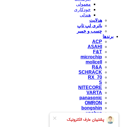
معمولی
خودکاری
هندلی
هدلایت
باتری لپ تاپ
چسب و خمیر
برندها
ACP
ASAHI
F&T
microchip
molicell
R&A
SCHRACK
RX_70
S
NITECORE
VARTA
panasonic
OMRON
bongshin
yaohua
camos
zemic