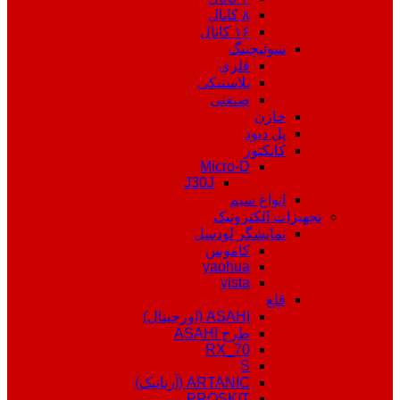
۸ کانال
۱۶ کانال
سوئیچینگ
فلزی
پلاستیکی
صنعتی
خازن
پل دیود
کانکتور
Micro-D
J30J
انواع سیم
تجهیزات الکترونیک
نمایشگر لودسل
کاموس
yaohua
vista
قلع
ASAHI (اورجینال)
طرح ASAHI
RX_70
S
ARTANIC (آرتانیک)
PROSKIT