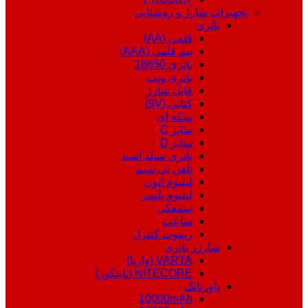
تجهیزات شارژ و روشنایی
باتری
قلمی (AA)
نیم قلمی (AAA)
باتری 18650
باتری ویپ
قابل شارژ
کتابی (9V)
سکه ای
سایز C
سایز D
باتری سیلد اسید
تلفن بی سیم
لیتیوم ایون
لیتیوم پلیمر
سمعکی
ساعت
ریموت کنترل
شارژر باتری
VARTA (وارتا)
NITECORE (نایتکور)
پاوربانک
10000mAh