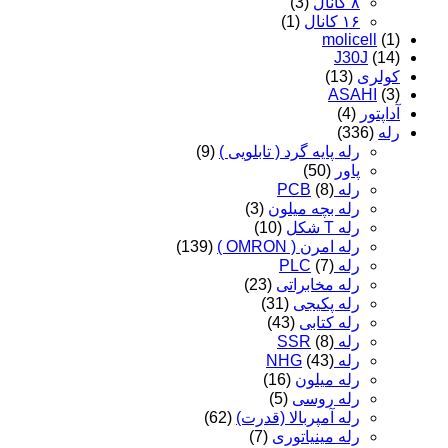
۸ کانال
(3)
۱۶ کانال
(1)
molicell
(1)
J30J
(14)
کولری
(13)
ASAHI
(3)
آداپتور
(4)
رله
(336)
رله پایه گرد ( تابلویی )
(9)
پاور
(50)
رله PCB
(8)
رله بچه میلون
(3)
رله T شکل
(10)
رله امرن ( OMRON )
(139)
رله PLC
(7)
رله مخابراتی
(23)
رله پکیجی
(31)
رله کتابی
(43)
رله SSR
(8)
رله NHG
(43)
رله میلون
(16)
رله روسی
(5)
رله آمپربالا (قدرت)
(62)
رله مینیاتوری
(7)