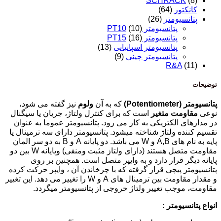
SCHRACK
(8)
کانکتور
(64)
پتانسیومتر
(26)
پتانسیومتر PT10
(10)
پتانسیومتر PT15
(16)
پتانسیومتر اسپانیایی
(13)
پتانسیومتر چینی
(9)
R&A
(11)
توضیحات
پتانسيومتر (Potentiometer)
كه به آن
ولوم
نيز گفته مى شود،
نوعى
مقاومت متغير
است كه براى كنترل ولتاژ، جريان يا سيگنال
در مدارهاى الكتريكى به كار مى رود. پتانسيومتر عموما به عنوان
تقسیم کننده ولتاژ شناخته میشود. پتانسیومتر دارای سه ترمینال یا
پایه به نام های A,B و W مى باشد. دو پايانه A و B به دو سر المان
مقاومت متصل هستند (داراى ولتاز مثبت ومنفى) وپايانه W بين دو
پايانه ديگر قرار دارد و به وايپر متصل است. همچنین بر روى
پتانسيومتر پيچى قرار گرفته که با چرخاندن آن ، وايپر حركت کرده
و مقدار مقاومت بين ترمينال های A و W را تغيير مى دهد. اين تغيير
مقاومت، موجب تغییر ولتاژ خروجى از پتانسيومتر میگردد.
انواع پتانسیومتر :