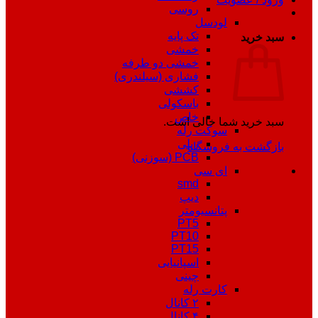
روسی
لودسل
تک پایه
سبد خرید
خمشی
خمشی دو طرفه
فشاری (سیلندری)
کششی
باسکولی
خاص
سبد خرید شما خالی است.
سوکت رله
ریلی
بازگشت به فروشگاه
PCB (سوزنی)
ای سی
smd
دیپ
پتانسیومتر
PT5
PT10
PT15
اسپانیایی
چینی
کارت رله
۲ کانال
۴ کانال