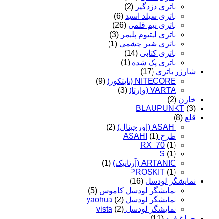
باتری دزدگیر
(2)
باتری سیلد اسید
(6)
باتری نیم قلمی
(26)
باتری لیتیوم پلیمر
(3)
باتری شیر چشمی
(1)
باتری کتابی
(14)
باتری پک شده
(1)
شارژر باتری
(17)
NITECORE (نایتکور)
(9)
VARTA (وارتا)
(3)
خازن
(2)
BLAUPUNKT
(3)
قلع
(8)
ASAHI (اورجینال)
(2)
طرح ASAHI
(1)
RX_70
(1)
S
(1)
ARTANIC (آرتانیک)
(1)
PROSKIT
(1)
نمایشگر لودسل
(16)
نمایشگر لودسل کاموس
(5)
نمایشگر لودسل yaohua
(2)
نمایشگر لودسل vista
(2)
چراغ قوه
(11)