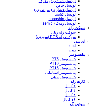
لودسل خمشی دو طرفه
لودسل خاص
لودسل فشاری ( سیلندری )
لودسل کششی
لودسل bongshin
لودسل زمیک ( zemic )
سوکت رله
سوکت رله ریلی
سوکت رله PCB (سوزنی)
ای سی
smd
دیپ
پتانسیومتر
پتانسیومتر PT5
پتانسیومتر PT10
پتانسیومتر PT15
پتانسیومتر اسپانیایی
پتانسیومتر چینی
کارت رله
۲ کانال
۴ کانال
۸ کانال
۱۶ کانال
سوئیچینگ