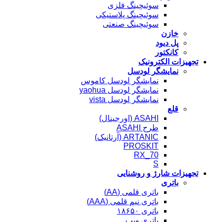
سوئیچینگ فلزی
سوئیچینگ پلاستیکی
سوئیچینگ صنعتی
خازن
پل دیود
کانکتور
تجهیزات الکترونیک
نمایشگر لودسل
نمایشگر لودسل کاموس
نمایشگر لودسل yaohua
نمایشگر لودسل vista
قلع
ASAHI (اورجینال)
طرح ASAHI
ARTANIC (آرتانیک)
PROSKIT
RX_70
S
تجهیزات شارژ و روشنایی
باتری
باتری قلمی (AA)
باتری نیم قلمی (AAA)
باتری ۱۸۶۵۰
باتری ویپ