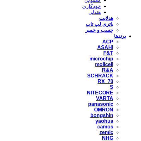
معمولی
خودکاری
هندلی
هدلایت
باتری لپ تاپ
چسب و خمیر
برندها
ACP
ASAHI
F&T
microchip
molicell
R&A
SCHRACK
RX_70
S
NITECORE
VARTA
panasonic
OMRON
bongshin
yaohua
camos
zemic
NHG