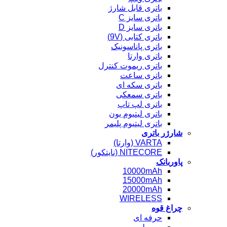
باتری قابل شارژ
باتری سایز C
باتری سایز D
باتری کتابی (9V)
باتری پاناسونیک
باتری وارتا
باتری ریموت کنترل
باتری ساعت
باتری سکه ای
باتری سمعکی
باتری لپ تاپ
باتری لیتیوم یون
باتری لیتیوم پلیمر
شارژر باتری
VARTA (وارتا)
NITECORE (نایتکور)
پاوربانک
10000mAh
15000mAh
20000mAh
WIRELESS
چراغ قوه
حرفه ای