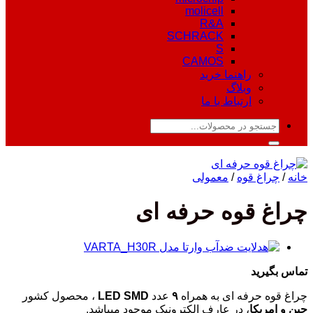
molicell
R&A
SCHRACK
S
CAMOS
راهنما خرید
وبلاگ
ارتباط با ما
جستجو
برای:
خانه
/
چراغ قوه
/
معمولی
چراغ قوه حرفه ای
تماس بگیرید
چراغ قوه حرفه ای به همراه
۹
عدد
LED SMD
، محصول کشور
چین و امریکا
، در عارف الکترونیک موجود میباشد.