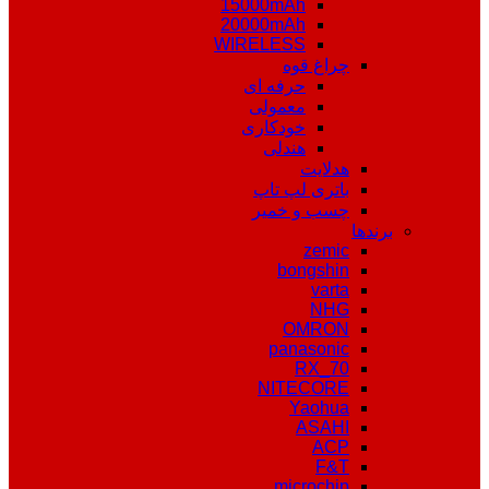
15000mAh
20000mAh
WIRELESS
چراغ قوه
حرفه ای
معمولی
خودکاری
هندلی
هدلایت
باتری لپ تاپ
چسب و خمیر
برندها
zemic
bongshin
varta
NHG
OMRON
panasonic
RX_70
NITECORE
Yaohua
ASAHI
ACP
F&T
microchip