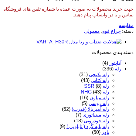
جهت خرید محصولات به صورت عمده با شماره تلفن های فروشگاه
تماس و یا در واتساپ پیام دهید.
مقایسه
دسته:
چراغ قوه
,
معمولی
دسته‌ بندی محصولات
آداپتور
(4)
رله
(336)
رله پکیجی
(31)
رله کتابی
(43)
رله SSR
(8)
رله NHG
(43)
رله میلون
(16)
رله روسی
(5)
رله آمپربالا (قدرت)
(62)
رله مینیاتوری
(7)
رله خودرویی
(18)
رله پایه گرد ( تابلویی )
(9)
پاور
(50)