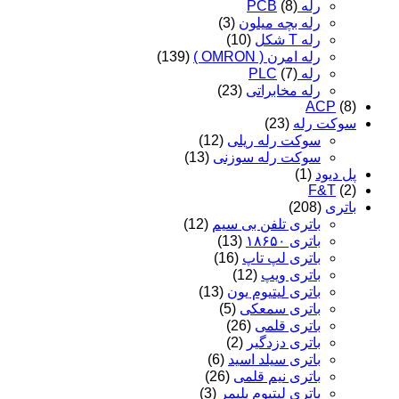
رله PCB
(8)
رله بچه میلون
(3)
رله T شکل
(10)
رله امرن ( OMRON )
(139)
رله PLC
(7)
رله مخابراتی
(23)
ACP
(8)
سوکت رله
(23)
سوکت رله ریلی
(12)
سوکت رله سوزنی
(13)
پل دیود
(1)
F&T
(2)
باتری
(208)
باتری تلفن بی سیم
(12)
باتری ۱۸۶۵۰
(13)
باتری لپ تاپ
(16)
باتری ویپ
(12)
باتری لیتیوم یون
(13)
باتری سمعکی
(5)
باتری قلمی
(26)
باتری دزدگیر
(2)
باتری سیلد اسید
(6)
باتری نیم قلمی
(26)
باتری لیتیوم پلیمر
(3)