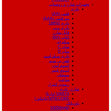
تجهیزات شارژ و روشنایی
باتری
قلمی (AA)
نیم قلمی (AAA)
باتری 18650
باتری ویپ
قابل شارژ
کتابی (9V)
سکه ای
سایز C
سایز D
باتری سیلد اسید
تلفن بی سیم
لیتیوم ایون
لیتیوم پلیمر
سمعکی
ساعت
ریموت کنترل
شارژر باتری
VARTA (وارتا)
NITECORE (نایتکور)
پاوربانک
10000mAh