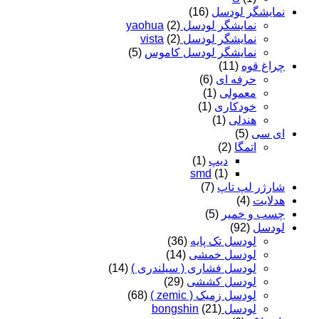
نمایشگر لودسل
(16)
نمایشگر لودسل yaohua
(2)
نمایشگر لودسل vista
(2)
نمایشگر لودسل کاموس
(5)
چراغ قوه
(11)
حرفه ای
(6)
معمولی
(1)
خودکاری
(1)
هندلی
(1)
ای سی
(5)
اتمگا
(2)
دیپ
(1)
smd
(1)
شارژر لپ تاپ
(7)
هدلایت
(4)
چسب و خمیر
(5)
لودسل
(92)
لودسل تک پایه
(36)
لودسل خمشی
(14)
لودسل فشاری ( سیلندری )
(14)
لودسل کششی
(29)
لودسل زمیک ( zemic )
(68)
لودسل bongshin
(21)