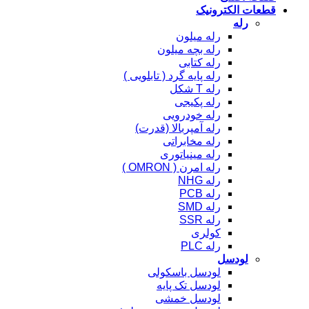
قطعات الکترونیک
رله
رله میلون
رله بچه میلون
رله کتابی
رله پایه گرد ( تابلویی )
رله T شکل
رله پکیجی
رله خودرویی
رله آمپربالا (قدرت)
رله مخابراتی
رله مینیاتوری
رله امرن ( OMRON )
رله NHG
رله PCB
رله SMD
رله SSR
کولری
رله PLC
لودسل
لودسل باسکولی
لودسل تک پایه
لودسل خمشی