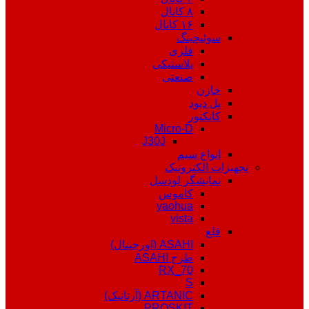
۸ کانال
۱۶ کانال
سوئیچینگ
فلزی
پلاستیکی
صنعتی
خازن
پل دیود
کانکتور
Micro-D
J30J
انواع سیم
تجهیزات الکترونیک
نمایشگر لودسل
کاموس
yaohua
vista
قلع
ASAHI (اورجینال)
طرح ASAHI
RX_70
S
ARTANIC (آرتانیک)
PROSKIT