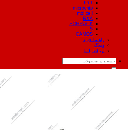
F&T
microchip
molicell
R&A
SCHRACK
S
CAMOS
راهنما خرید
وبلاگ
ارتباط با ما
جستجو
برای: