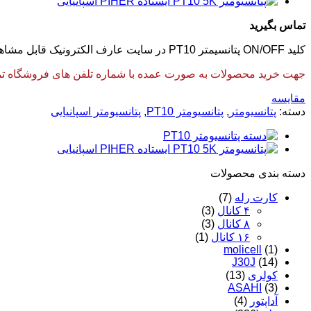
تماس بگیرید
کلید ON/OFF پتانسیمتر PT10 در سایت عارف الکترونیک قابل مشاهده و سفارش میباشد.
جهت خرید محصولات به صورت عمده با شماره تلفن های فروشگاه تماس
مقایسه
دسته:
پتانسیومتر
,
پتانسیومتر PT10
,
پتانسیومتر اسپانیایی
دسته‌ بندی محصولات
کارت رله
(7)
۴ کانال
(3)
۸ کانال
(3)
۱۶ کانال
(1)
molicell
(1)
J30J
(14)
کولری
(13)
ASAHI
(3)
آداپتور
(4)