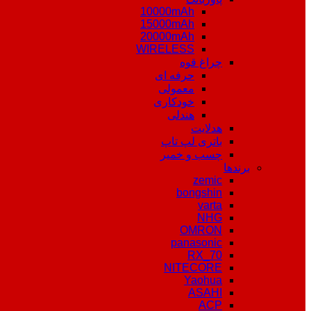
10000mAh
15000mAh
20000mAh
WIRELESS
چراغ قوه
حرفه ای
معمولی
خودکاری
هندلی
هدلایت
باتری لپ تاپ
چسب و خمیر
برندها
zemic
bongshin
varta
NHG
OMRON
panasonic
RX_70
NITECORE
Yaohua
ASAHI
ACP