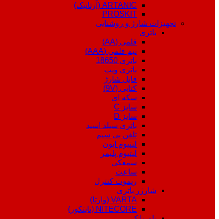
ARTANIC (آرتانیک)
PROSKIT
تجهیزات شارژ و روشنایی
باتری
قلمی (AA)
نیم قلمی (AAA)
باتری 18650
باتری ویپ
قابل شارژ
کتابی (9V)
سکه ای
سایز C
سایز D
باتری سیلد اسید
تلفن بی سیم
لیتیوم ایون
لیتیوم پلیمر
سمعکی
ساعت
ریموت کنترل
شارژر باتری
VARTA (وارتا)
NITECORE (نایتکور)
پاوربانک