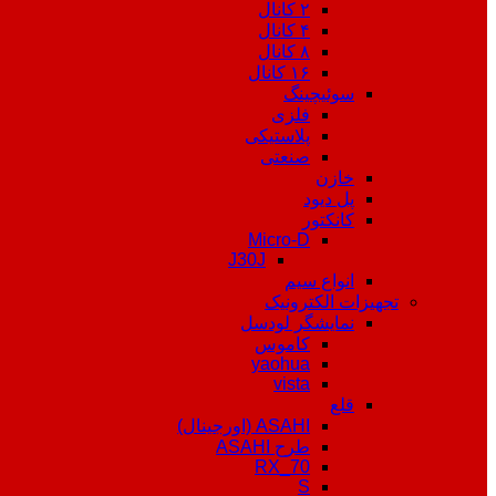
۲ کانال
۴ کانال
۸ کانال
۱۶ کانال
سوئیچینگ
فلزی
پلاستیکی
صنعتی
خازن
پل دیود
کانکتور
Micro-D
J30J
انواع سیم
تجهیزات الکترونیک
نمایشگر لودسل
کاموس
yaohua
vista
قلع
ASAHI (اورجینال)
طرح ASAHI
RX_70
S