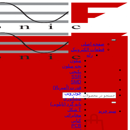
Skip
to
content
صفحه اصلی
قطعات الکترونیک
رله
میلون
بچه میلون
پکیجی
SSR
SMD
قدرت (آمپربالا)
خودرویی
جستجو
مینیاتوری
برای:
پایه گرد (تابلویی)
T شکل
سبد خرید
مخابراتی
کتابی
PCB