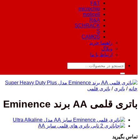
F&T
microchip
molicell
R&A
SCHRACK
S
CAMOS
راهنما خرید
وبلاگ
ارتباط با ما
جستجو
برای:
خانه
/
باتری
/
باتری قلمی
باتری قلمی AA برند Eminence مدل Super Heavy Duty Plus
تماس بگیرید