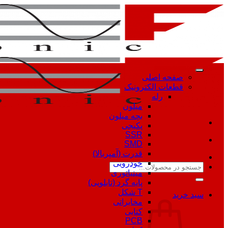
Skip
to
content
صفحه اصلی
قطعات الکترونیک
رله
میلون
بچه میلون
پکیجی
SSR
SMD
قدرت (آمپربالا)
خودرویی
جستجو
مینیاتوری
برای:
پایه گرد (تابلویی)
T شکل
سبد خرید
مخابراتی
کتابی
PCB