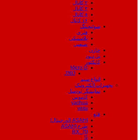
۲ کانال
۴ کانال
۸ کانال
۱۶ کانال
سوئیچینگ
فلزی
پلاستیکی
صنعتی
خازن
پل دیود
کانکتور
Micro-D
J30J
انواع سیم
تجهیزات الکترونیک
نمایشگر لودسل
کاموس
yaohua
vista
قلع
ASAHI (اورجینال)
طرح ASAHI
RX_70
S