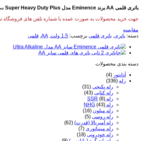
باتری قلمی AA برند Eminence مدل Super Heavy Duty Plus
سا
جهت خرید محصولات به صورت عمده با شماره تلفن های فروشگاه تماس
مقایسه
دسته:
باتری
,
باتری قلمی
برچسب:
1.5 ولت
,
AA
,
قلمی
دسته‌ بندی محصولات
آداپتور
(4)
رله
(336)
رله پکیجی
(31)
رله کتابی
(43)
رله SSR
(8)
رله NHG
(43)
رله میلون
(16)
رله روسی
(5)
رله آمپربالا (قدرت)
(62)
رله مینیاتوری
(7)
رله خودرویی
(18)
رله پایه گرد ( تابلویی )
(9)