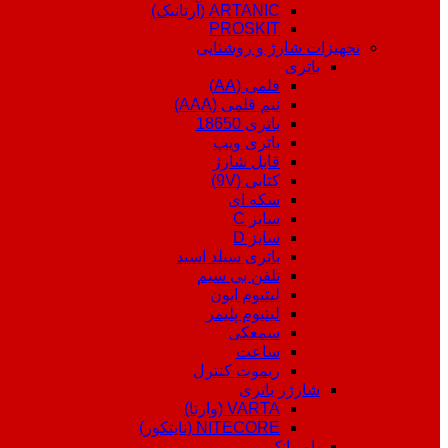
ARTANIC (آرتانیک)
PROSKIT
تجهیزات شارژ و روشنایی
باتری
قلمی (AA)
نیم قلمی (AAA)
باتری 18650
باتری ویپ
قابل شارژ
کتابی (9V)
سکه ای
سایز C
سایز D
باتری سیلد اسید
تلفن بی سیم
لیتیوم ایون
لیتیوم پلیمر
سمعکی
ساعت
ریموت کنترل
شارژر باتری
VARTA (وارتا)
NITECORE (نایتکور)
پاوربانک