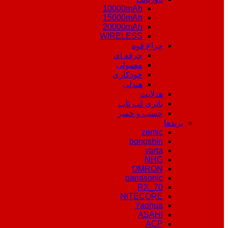
10000mAh
15000mAh
20000mAh
WIRELESS
چراغ قوه
حرفه ای
معمولی
خودکاری
هندلی
هدلایت
باتری لپ تاپ
چسب و خمیر
برندها
zemic
bongshin
varta
NHG
OMRON
panasonic
RX_70
NITECORE
Yaohua
ASAHI
ACP