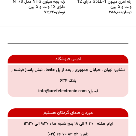
رله امرن میلون G5LE-1 دارای 12
رله بچه میلون NHG مدل NT78
ولت و 5 پین
دارای 12 ولت و 5 پین
تومان
۲۵۸,۰۰۰
تومان
۷۲,۲۴۰
آدرس فروشگاه
نشانی: تهران , خیابان جمهوری , بعد از پل حافظ , نبش پاساژ فرشته ,
پلاک ۶۳۴
ایمیل:
info@arefelectronic.com
میزبان صدای گرمتان هستیم
ایام هفته : ۹:۳۰ الی ۱۸ پنج شنبه ها : ۹:۳۰ الی ۱۳:۳۰
تلفن: ۵۲ ۸۴ ۷۰ ۶۶ (۰۲۱)