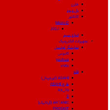
خازن
پل دیود
کانکتور
Micro-D
J30J
انواع سیم
تجهیزات الکترونیک
نمایشگر لودسل
کاموس
yaohua
vista
قلع
ASAHI (اورجینال)
طرح ASAHI
RX_70
S
ARTANIC (آرتانیک)
PROSKIT