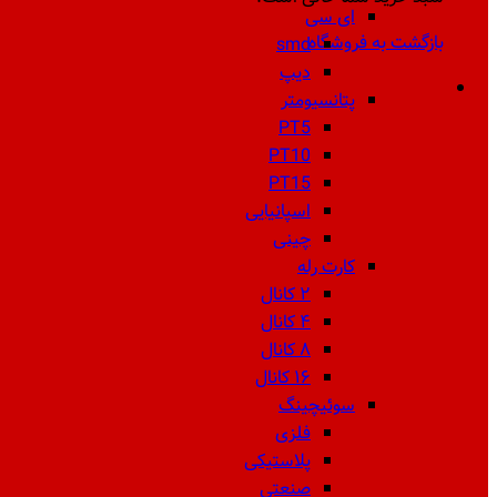
ای سی
بازگشت به فروشگاه
smd
دیپ
پتانسیومتر
PT5
PT10
PT15
اسپانیایی
چینی
کارت رله
۲ کانال
۴ کانال
۸ کانال
۱۶ کانال
سوئیچینگ
فلزی
پلاستیکی
صنعتی