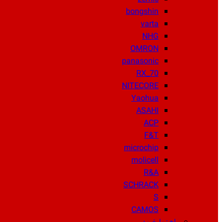
bongshin
varta
NHG
OMRON
panasonic
RX_70
NITECORE
Yaohua
ASAHI
ACP
F&T
microchip
molicell
R&A
SCHRACK
S
CAMOS