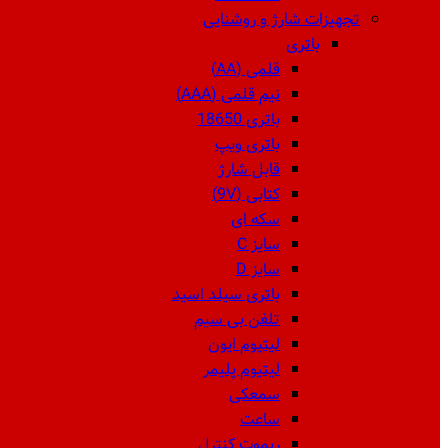
تجهیزات شارژ و روشنایی
باتری
قلمی (AA)
نیم قلمی (AAA)
باتری 18650
باتری ویپ
قابل شارژ
کتابی (9V)
سکه ای
سایز C
سایز D
باتری سیلد اسید
تلفن بی سیم
لیتیوم ایون
لیتیوم پلیمر
سمعکی
ساعت
ریموت کنترل