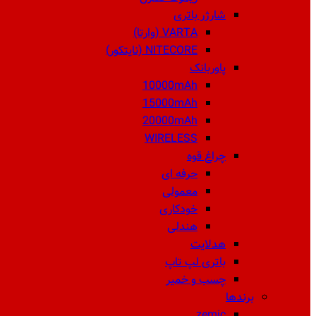
شارژر باتری
VARTA (وارتا)
NITECORE (نایتکور)
پاوربانک
10000mAh
15000mAh
20000mAh
WIRELESS
چراغ قوه
حرفه ای
معمولی
خودکاری
هندلی
هدلایت
باتری لپ تاپ
چسب و خمیر
برندها
zemic