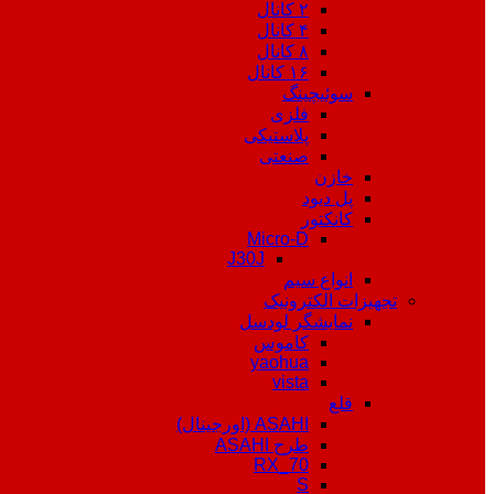
۲ کانال
۴ کانال
۸ کانال
۱۶ کانال
سوئیچینگ
فلزی
پلاستیکی
صنعتی
خازن
پل دیود
کانکتور
Micro-D
J30J
انواع سیم
تجهیزات الکترونیک
نمایشگر لودسل
کاموس
yaohua
vista
قلع
ASAHI (اورجینال)
طرح ASAHI
RX_70
S