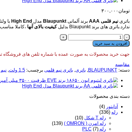
تومان
۳۰۰,۰۰۰
باتری
نیم قلمی AAA
برند آلمانی
Blaupunkt
مدل
High End
با ولتا
ندارد.باتری های برند Blaupunkt بدلیل
کیفیت بالای آنها
،کاملا مناسب 
باتری
نیم
افزودن به سبد خرید
قلمی
AAA
جهت خرید محصولات به صورت عمده با شماره تلفن های فروشگاه تماس
برند
Blaupunkt
مقایسه
مدل
دسته:
BLAUPUNKT
,
باتری
,
باتری نیم قلمی
برچسب:
1.5 ولت
,
نیم
High
End
عدد
دسته‌ بندی محصولات
آداپتور
(4)
رله
(336)
رله T شکل
(10)
رله امرن ( OMRON )
(139)
رله PLC
(7)