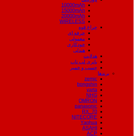
10000mAh
15000mAh
20000mAh
WIRELESS
چراغ قوه
حرفه ای
معمولی
خودکاری
هندلی
هدلایت
باتری لپ تاپ
چسب و خمیر
برندها
zemic
bongshin
varta
NHG
OMRON
panasonic
RX_70
NITECORE
Yaohua
ASAHI
ACP