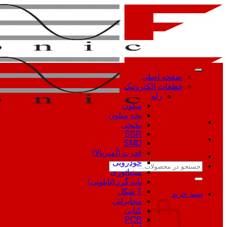
Skip
to
content
صفحه اصلی
قطعات الکترونیک
رله
میلون
بچه میلون
پکیجی
SSR
SMD
قدرت (آمپربالا)
خودرویی
جستجو
مینیاتوری
برای:
پایه گرد (تابلویی)
T شکل
سبد خرید
مخابراتی
کتابی
PCB