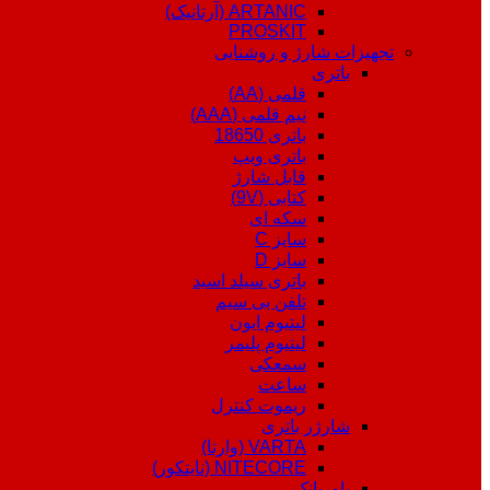
ARTANIC (آرتانیک)
PROSKIT
تجهیزات شارژ و روشنایی
باتری
قلمی (AA)
نیم قلمی (AAA)
باتری 18650
باتری ویپ
قابل شارژ
کتابی (9V)
سکه ای
سایز C
سایز D
باتری سیلد اسید
تلفن بی سیم
لیتیوم ایون
لیتیوم پلیمر
سمعکی
ساعت
ریموت کنترل
شارژر باتری
VARTA (وارتا)
NITECORE (نایتکور)
پاوربانک