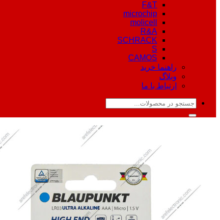
F&T
microchip
molicell
R&A
SCHRACK
S
CAMOS
راهنما خرید
وبلاگ
ارتباط با ما
جستجو
برای: