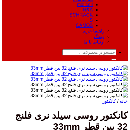
molicell
R&A
SCHRACK
S
CAMOS
راهنما خرید
وبلاگ
ارتباط با ما
جستجو
برای:
خانه
/
کانکتور
کانکتور روسی سیلد نری فلنج
32 پین قطر 33mm