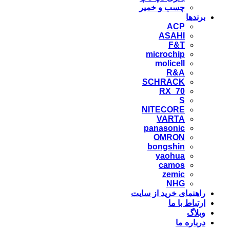
چسب و خمیر
برندها
ACP
ASAHI
F&T
microchip
molicell
R&A
SCHRACK
RX_70
S
NITECORE
VARTA
panasonic
OMRON
bongshin
yaohua
camos
zemic
NHG
راهنمای خرید از سایت
ارتباط با ما
وبلاگ
درباره ما