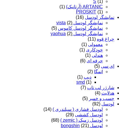
S
(1)
ARTANIC (آرتانیک)
(1)
PROSKIT
(1)
نمایشگر لودسل
(16)
نمایشگر لودسل vista
(2)
نمایشگر لودسل کاموس
(5)
نمایشگر لودسل yaohua
(2)
چراغ قوه
(11)
معمولی
(1)
خودکاری
(1)
هندلی
(1)
حرفه ای
(6)
ای سی
(5)
اتمگا
(2)
دیپ
(1)
smd
(1)
شارژر لپ تاپ
(7)
هدلایت
(4)
چسب و خمیر
(5)
لودسل
(92)
لودسل فشاری ( سیلندری )
(14)
لودسل کششی
(29)
لودسل زمیک ( zemic )
(68)
لودسل bongshin
(21)