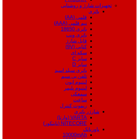
تجهیزات شارژ و روشنایی
باتری
قلمی (AA)
نیم قلمی (AAA)
باتری 18650
باتری ویپ
قابل شارژ
کتابی (9V)
سکه ای
سایز C
سایز D
باتری سیلد اسید
تلفن بی سیم
لیتیوم ایون
لیتیوم پلیمر
سمعکی
ساعت
ریموت کنترل
شارژر باتری
VARTA (وارتا)
NITECORE (نایتکور)
پاوربانک
10000mAh