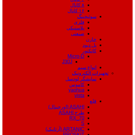
۸ کانال
۱۶ کانال
سوئیچینگ
فلزی
پلاستیکی
صنعتی
خازن
پل دیود
کانکتور
Micro-D
J30J
انواع سیم
تجهیزات الکترونیک
نمایشگر لودسل
کاموس
yaohua
vista
قلع
ASAHI (اورجینال)
طرح ASAHI
RX_70
S
ARTANIC (آرتانیک)
PROSKIT