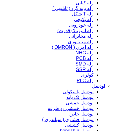
رله کتابی
رله پایه گرد ( تابلویی )
رله T شکل
رله پکیجی
رله خودرویی
رله آمپربالا (قدرت)
رله مخابراتی
رله مینیاتوری
رله امرن ( OMRON )
رله NHG
رله PCB
رله SMD
رله SSR
کولری
رله PLC
لودسل
لودسل باسکولی
لودسل تک پایه
لودسل خمشی
لودسل خمشی دو طرفه
لودسل خاص
لودسل فشاری ( سیلندری )
لودسل کششی
لودسل bongshin