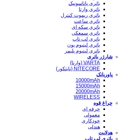
باتری پاناسونیک
باتری وارتا
باتری ریموت کنترل
باتری ساعت
باتری سکه ای
باتری سمعکی
باتری لپ تاپ
باتری لیتیوم یون
باتری لیتیوم پلیمر
شارژر باتری
VARTA (وارتا)
NITECORE (نایتکور)
پاوربانک
10000mAh
15000mAh
20000mAh
WIRELESS
چراغ قوه
حرفه ای
معمولی
خودکاری
هندلی
هدلایت
باتری لپ تاپ