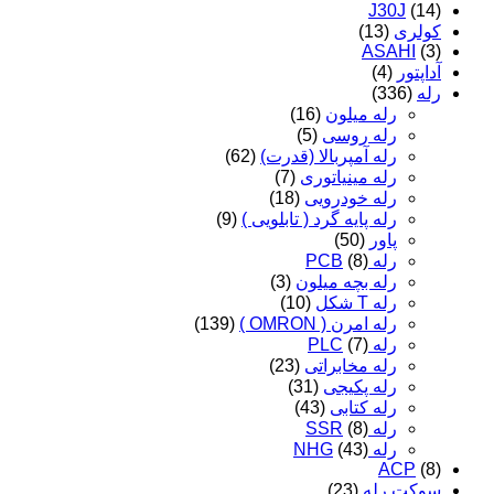
J30J
(14)
کولری
(13)
ASAHI
(3)
آداپتور
(4)
رله
(336)
رله میلون
(16)
رله روسی
(5)
رله آمپربالا (قدرت)
(62)
رله مینیاتوری
(7)
رله خودرویی
(18)
رله پایه گرد ( تابلویی )
(9)
پاور
(50)
رله PCB
(8)
رله بچه میلون
(3)
رله T شکل
(10)
رله امرن ( OMRON )
(139)
رله PLC
(7)
رله مخابراتی
(23)
رله پکیجی
(31)
رله کتابی
(43)
رله SSR
(8)
رله NHG
(43)
ACP
(8)
سوکت رله
(23)