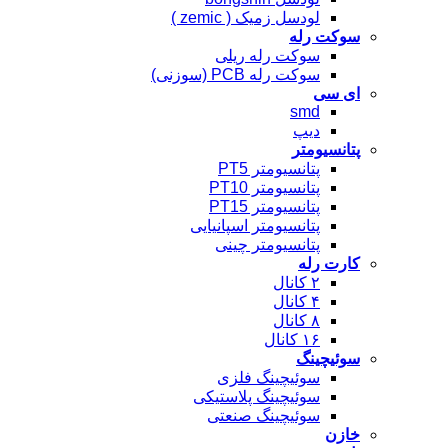
لودسل زمیک ( zemic )
سوکت رله
سوکت رله ریلی
سوکت رله PCB (سوزنی)
ای سی
smd
دیپ
پتانسیومتر
پتانسیومتر PT5
پتانسیومتر PT10
پتانسیومتر PT15
پتانسیومتر اسپانیایی
پتانسیومتر چینی
کارت رله
۲ کانال
۴ کانال
۸ کانال
۱۶ کانال
سوئیچینگ
سوئیچینگ فلزی
سوئیچینگ پلاستیکی
سوئیچینگ صنعتی
خازن