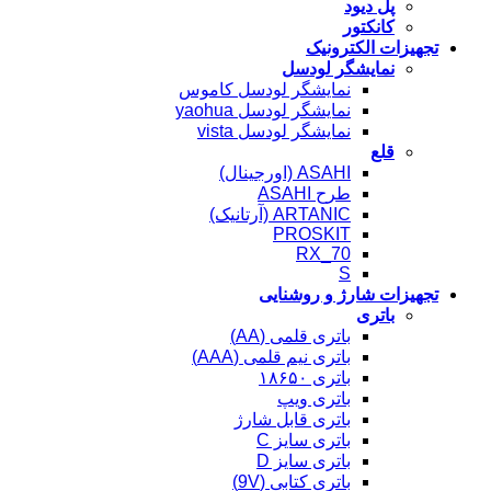
پل دیود
کانکتور
تجهیزات الکترونیک
نمایشگر لودسل
نمایشگر لودسل کاموس
نمایشگر لودسل yaohua
نمایشگر لودسل vista
قلع
ASAHI (اورجینال)
طرح ASAHI
ARTANIC (آرتانیک)
PROSKIT
RX_70
S
تجهیزات شارژ و روشنایی
باتری
باتری قلمی (AA)
باتری نیم قلمی (AAA)
باتری ۱۸۶۵۰
باتری ویپ
باتری قابل شارژ
باتری سایز C
باتری سایز D
باتری کتابی (9V)