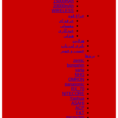
15000mAh
20000mAh
WIRELESS
چراغ قوه
حرفه ای
معمولی
خودکاری
هندلی
هدلایت
باتری لپ تاپ
چسب و خمیر
برندها
zemic
bongshin
varta
NHG
OMRON
panasonic
RX_70
NITECORE
Yaohua
ASAHI
ACP
F&T
microchip