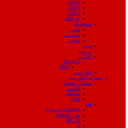
۲ کانال
۴ کانال
۸ کانال
۱۶ کانال
سوئیچینگ
فلزی
پلاستیکی
صنعتی
خازن
پل دیود
کانکتور
Micro-D
J30J
انواع سیم
تجهیزات الکترونیک
نمایشگر لودسل
کاموس
yaohua
vista
قلع
ASAHI (اورجینال)
طرح ASAHI
RX_70
S