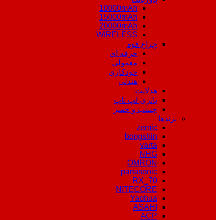
10000mAh
15000mAh
20000mAh
WIRELESS
چراغ قوه
حرفه ای
معمولی
خودکاری
هندلی
هدلایت
باتری لپ تاپ
چسب و خمیر
برندها
zemic
bongshin
varta
NHG
OMRON
panasonic
RX_70
NITECORE
Yaohua
ASAHI
ACP