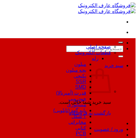
Skip
to
content
صفحه اصلی
جستجو
قطعات الکترونیک
برای:
رله
میلون
سبد خرید
بچه میلون
پکیجی
SSR
SMD
قدرت (آمپربالا)
خودرویی
سبد خرید شما خالی است.
مینیاتوری
پایه گرد (تابلویی)
بازگشت به فروشگاه
T شکل
مخابراتی
کتابی
ورود / عضویت
PCB