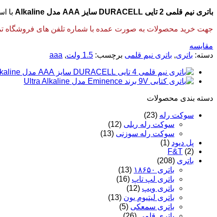
باتری نیم قلمی 2 تایی DURACELL سایز AAA مدل Alkaline
با اس
جهت خرید محصولات به صورت عمده با شماره تلفن های فروشگاه تماس
مقایسه
دسته:
باتری
,
باتری نیم قلمی
برچسب:
1.5 ولت
,
aaa
دسته‌ بندی محصولات
سوکت رله
(23)
سوکت رله ریلی
(12)
سوکت رله سوزنی
(13)
پل دیود
(1)
F&T
(2)
باتری
(208)
باتری ۱۸۶۵۰
(13)
باتری لپ تاپ
(16)
باتری ویپ
(12)
باتری لیتیوم یون
(13)
باتری سمعکی
(5)
باتری قلمی
(26)