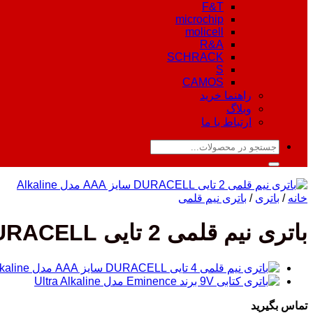
F&T
microchip
molicell
R&A
SCHRACK
S
CAMOS
راهنما خرید
وبلاگ
ارتباط با ما
جستجو
برای:
خانه
/
باتری
/
باتری نیم قلمی
باتری نیم قلمی 2 تایی DURACELL سایز AAA مدل Alkaline
تماس بگیرید