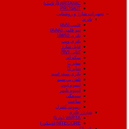
ARTANIC (آرتانیک)
PROSKIT
تجهیزات شارژ و روشنایی
باتری
قلمی (AA)
نیم قلمی (AAA)
باتری 18650
باتری ویپ
قابل شارژ
کتابی (9V)
سکه ای
سایز C
سایز D
باتری سیلد اسید
تلفن بی سیم
لیتیوم ایون
لیتیوم پلیمر
سمعکی
ساعت
ریموت کنترل
شارژر باتری
VARTA (وارتا)
NITECORE (نایتکور)
پاوربانک