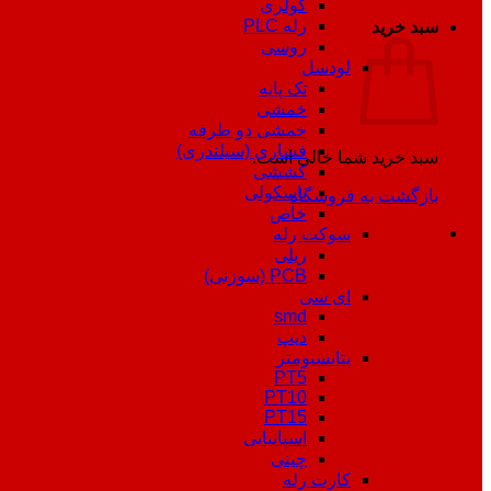
کولری
رله PLC
سبد خرید
روسی
لودسل
تک پایه
خمشی
خمشی دو طرفه
فشاری (سیلندری)
سبد خرید شما خالی است.
کششی
باسکولی
بازگشت به فروشگاه
خاص
سوکت رله
ریلی
PCB (سوزنی)
ای سی
smd
دیپ
پتانسیومتر
PT5
PT10
PT15
اسپانیایی
چینی
کارت رله