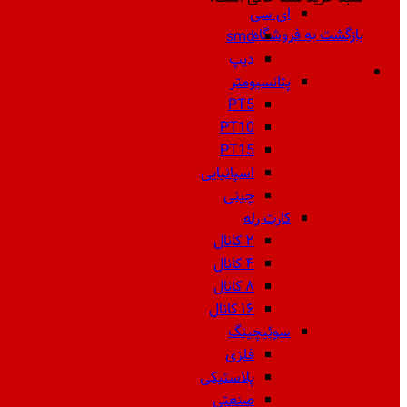
ای سی
بازگشت به فروشگاه
smd
دیپ
پتانسیومتر
PT5
PT10
PT15
اسپانیایی
چینی
کارت رله
۲ کانال
۴ کانال
۸ کانال
۱۶ کانال
سوئیچینگ
فلزی
پلاستیکی
صنعتی