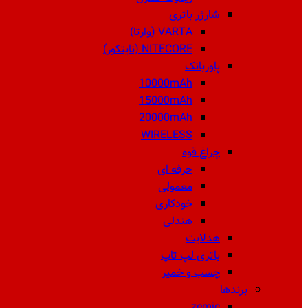
شارژر باتری
VARTA (وارتا)
NITECORE (نایتکور)
پاوربانک
10000mAh
15000mAh
20000mAh
WIRELESS
چراغ قوه
حرفه ای
معمولی
خودکاری
هندلی
هدلایت
باتری لپ تاپ
چسب و خمیر
برندها
zemic