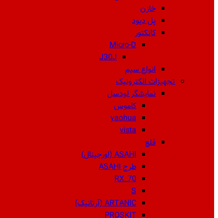
خازن
پل دیود
کانکتور
Micro-D
J30J
انواع سیم
تجهیزات الکترونیک
نمایشگر لودسل
کاموس
yaohua
vista
قلع
ASAHI (اورجینال)
طرح ASAHI
RX_70
S
ARTANIC (آرتانیک)
PROSKIT