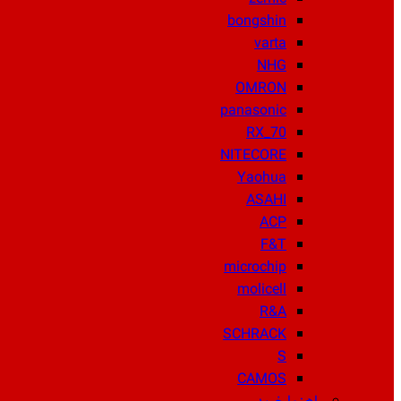
bongshin
varta
NHG
OMRON
panasonic
RX_70
NITECORE
Yaohua
ASAHI
ACP
F&T
microchip
molicell
R&A
SCHRACK
S
CAMOS