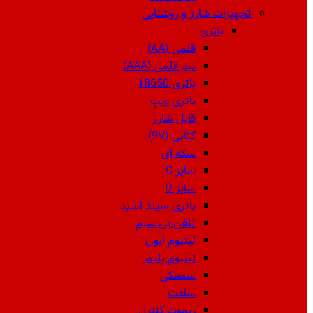
تجهیزات شارژ و روشنایی
باتری
قلمی (AA)
نیم قلمی (AAA)
باتری 18650
باتری ویپ
قابل شارژ
کتابی (9V)
سکه ای
سایز C
سایز D
باتری سیلد اسید
تلفن بی سیم
لیتیوم ایون
لیتیوم پلیمر
سمعکی
ساعت
ریموت کنترل