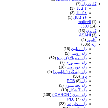
کارت رله
(7)
۴ کانال
(3)
۸ کانال
(3)
۱۶ کانال
(1)
molicell
(1)
J30J
(14)
کولری
(13)
ASAHI
(3)
آداپتور
(4)
رله
(336)
رله میلون
(16)
رله روسی
(5)
رله آمپربالا (قدرت)
(62)
رله مینیاتوری
(7)
رله خودرویی
(18)
رله پایه گرد ( تابلویی )
(9)
پاور
(50)
رله PCB
(8)
رله بچه میلون
(3)
رله T شکل
(10)
رله امرن ( OMRON )
(139)
رله PLC
(7)
رله مخابراتی
(23)