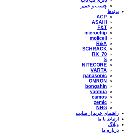
باتری لپ تاپ
چسب و خمیر
برندها
ACP
ASAHI
F&T
microchip
molicell
R&A
SCHRACK
RX_70
S
NITECORE
VARTA
panasonic
OMRON
bongshin
yaohua
camos
zemic
NHG
راهنمای خرید از سایت
ارتباط با ما
وبلاگ
درباره ما