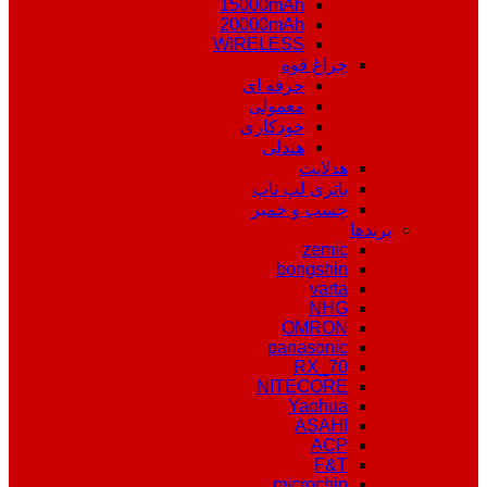
15000mAh
20000mAh
WIRELESS
چراغ قوه
حرفه ای
معمولی
خودکاری
هندلی
هدلایت
باتری لپ تاپ
چسب و خمیر
برندها
zemic
bongshin
varta
NHG
OMRON
panasonic
RX_70
NITECORE
Yaohua
ASAHI
ACP
F&T
microchip