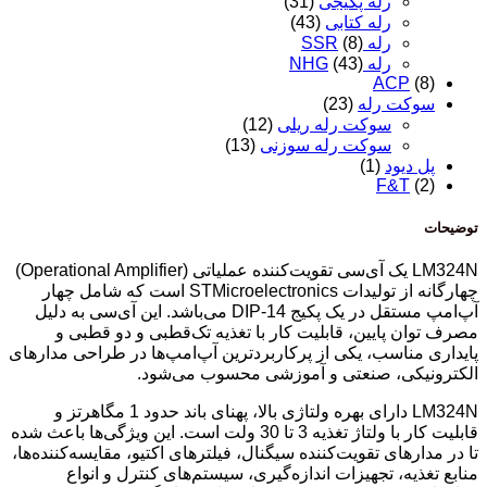
رله پکیجی
(31)
رله کتابی
(43)
رله SSR
(8)
رله NHG
(43)
ACP
(8)
سوکت رله
(23)
سوکت رله ریلی
(12)
سوکت رله سوزنی
(13)
پل دیود
(1)
F&T
(2)
توضیحات
LM324N یک آی‌سی تقویت‌کننده عملیاتی (Operational Amplifier)
چهارگانه از تولیدات
STMicroelectronics
است که شامل چهار
آپ‌امپ مستقل در یک پکیج DIP-14 می‌باشد. این آی‌سی به دلیل
مصرف توان پایین، قابلیت کار با تغذیه تک‌قطبی و دو قطبی و
پایداری مناسب، یکی از پرکاربردترین آپ‌امپ‌ها در طراحی مدارهای
الکترونیکی، صنعتی و آموزشی محسوب می‌شود.
LM324N دارای بهره ولتاژی بالا، پهنای باند حدود 1 مگاهرتز و
قابلیت کار با ولتاژ تغذیه 3 تا 30 ولت است. این ویژگی‌ها باعث شده
تا در مدارهای تقویت‌کننده سیگنال، فیلترهای اکتیو، مقایسه‌کننده‌ها،
منابع تغذیه، تجهیزات اندازه‌گیری، سیستم‌های کنترل و انواع