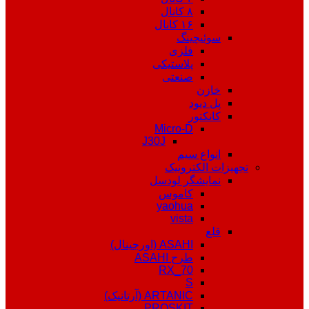
۸ کانال
۱۶ کانال
سوئیچینگ
فلزی
پلاستیکی
صنعتی
خازن
پل دیود
کانکتور
Micro-D
J30J
انواع سیم
تجهیزات الکترونیک
نمایشگر لودسل
کاموس
yaohua
vista
قلع
ASAHI (اورجینال)
طرح ASAHI
RX_70
S
ARTANIC (آرتانیک)
PROSKIT