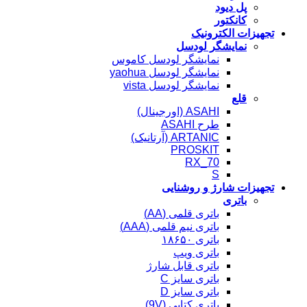
پل دیود
کانکتور
تجهیزات الکترونیک
نمایشگر لودسل
نمایشگر لودسل کاموس
نمایشگر لودسل yaohua
نمایشگر لودسل vista
قلع
ASAHI (اورجینال)
طرح ASAHI
ARTANIC (آرتانیک)
PROSKIT
RX_70
S
تجهیزات شارژ و روشنایی
باتری
باتری قلمی (AA)
باتری نیم قلمی (AAA)
باتری ۱۸۶۵۰
باتری ویپ
باتری قابل شارژ
باتری سایز C
باتری سایز D
باتری کتابی (9V)