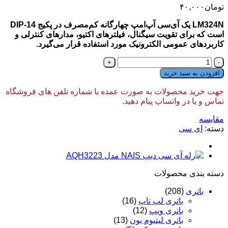
تومان
۴۰,۰۰۰
LM324N یک آی‌سی آپ‌امپ چهارگانه کم‌مصرف در پکیج DIP-14
است که برای تقویت سیگنال، فیلترهای اکتیو، مدارهای کنترلی و
کاربردهای عمومی الکترونیک مورد استفاده قرار می‌گیرد.
آی
سی
افزودن به سبد خرید
LM324-
ST
جهت خرید محصولات به صورت عمده با شماره تلفن های فروشگاه
(اورجینال)
تماس و یا در واتساپ پیام دهید.
عدد
مقایسه
دسته:
ای سی
دسته‌ بندی محصولات
باتری
(208)
باتری لپ تاپ
(16)
باتری ویپ
(12)
باتری لیتیوم یون
(13)