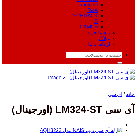
molicell
R&A
SCHRACK
S
CAMOS
راهنما خرید
وبلاگ
ارتباط با ما
جستجو
برای:
خانه
/
ای سی
آی سی LM324-ST (اورجینال)