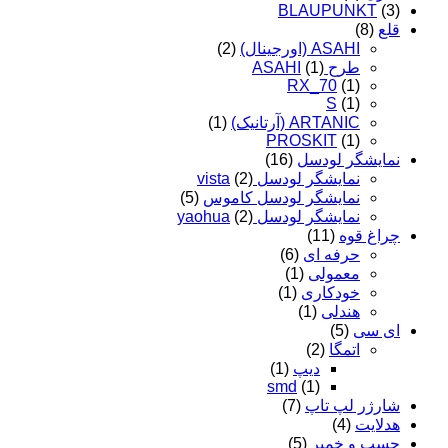
BLAUPUNKT
(3)
قلع
(8)
ASAHI (اورجینال)
(2)
طرح ASAHI
(1)
RX_70
(1)
S
(1)
ARTANIC (آرتانیک)
(1)
PROSKIT
(1)
نمایشگر لودسل
(16)
نمایشگر لودسل vista
(2)
نمایشگر لودسل کاموس
(5)
نمایشگر لودسل yaohua
(2)
چراغ قوه
(11)
حرفه ای
(6)
معمولی
(1)
خودکاری
(1)
هندلی
(1)
ای سی
(5)
اتمگا
(2)
دیپ
(1)
smd
(1)
شارژر لپ تاپ
(7)
هدلایت
(4)
چسب و خمیر
(5)