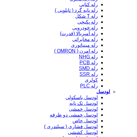
رله کتابی
رله پایه گرد ( تابلویی )
رله T شکل
رله پکیجی
رله خودرویی
رله آمپربالا (قدرت)
رله مخابراتی
رله مینیاتوری
رله امرن ( OMRON )
رله NHG
رله PCB
رله SMD
رله SSR
کولری
رله PLC
لودسل
لودسل باسکولی
لودسل تک پایه
لودسل خمشی
لودسل خمشی دو طرفه
لودسل خاص
لودسل فشاری ( سیلندری )
لودسل کششی