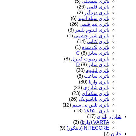
باتری سمعکی
(5)
باتری قلمی
(26)
باتری دزدگیر
(2)
باتری سیلد اسید
(6)
باتری نیم قلمی
(26)
باتری لیتیوم پلیمر
(3)
باتری شیر چشمی
(1)
باتری کتابی
(14)
باتری پک شده
(1)
باتری سایز C
(6)
باتری ریموت کنترل
(8)
باتری سایز D
(8)
باتری لیتیوم
(30)
باتری ساعت
(8)
باتری وارتا
(80)
باتری شارژی
(23)
باتری سکه ای
(23)
باتری پاناسونیک
(26)
باتری تلفن بی سیم
(12)
باتری ۱۸۶۵۰
(13)
شارژر باتری
(17)
VARTA (وارتا)
(3)
NITECORE (نایتکور)
(9)
خازن
(2)