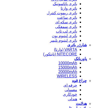
باتری پاناسونیک
باتری وارتا
باتری ریموت کنترل
باتری ساعت
باتری سکه ای
باتری سمعکی
باتری لپ تاپ
باتری لیتیوم یون
باتری لیتیوم پلیمر
شارژر باتری
VARTA (وارتا)
NITECORE (نایتکور)
پاوربانک
10000mAh
15000mAh
20000mAh
WIRELESS
چراغ قوه
حرفه ای
معمولی
خودکاری
هندلی
هدلایت