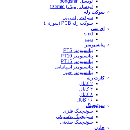
لودسل bongshin
لودسل زمیک ( zemic )
سوکت رله
سوکت رله ریلی
سوکت رله PCB (سوزنی)
ای سی
smd
دیپ
پتانسیومتر
پتانسیومتر PT5
پتانسیومتر PT10
پتانسیومتر PT15
پتانسیومتر اسپانیایی
پتانسیومتر چینی
کارت رله
۲ کانال
۴ کانال
۸ کانال
۱۶ کانال
سوئیچینگ
سوئیچینگ فلزی
سوئیچینگ پلاستیکی
سوئیچینگ صنعتی
خازن