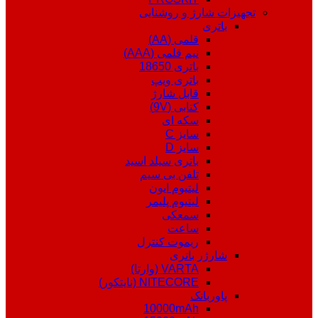
تجهیزات شارژ و روشنایی
باتری
قلمی (AA)
نیم قلمی (AAA)
باتری 18650
باتری ویپ
قابل شارژ
کتابی (9V)
سکه ای
سایز C
سایز D
باتری سیلد اسید
تلفن بی سیم
لیتیوم ایون
لیتیوم پلیمر
سمعکی
ساعت
ریموت کنترل
شارژر باتری
VARTA (وارتا)
NITECORE (نایتکور)
پاوربانک
10000mAh