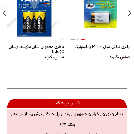
باطری معمولی سایز متوسط (سایز
باتری تلفنی مدل P104 پاناسونیک
C) وارتا
تماس بگیرید
تماس بگیرید
آدرس فروشگاه
نشانی: تهران , خیابان جمهوری , بعد از پل حافظ , نبش پاساژ فرشته ,
پلاک ۶۳۴