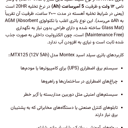
نامی
۱۲ ولت
و ظرفیت
5 آمپر‌ساعت (Ah)
در نرخ تخلیه 20HR است
(یعنی در شرایط تخلیه آهسته در مدت ~۲۰ ساعت، ظرفیت آن تقریباً
به ۵Ah می‌رسد). این نوع باتری اغلب با تکنولوژی AGM (Absorbent
Glass Mat) ساخته شده و دارای طراحی بدون نیاز به نگهداری
(Maintenance Free) است، چون الکترولیت داخلی به صورت جذب
شده ثابت است و نیازی به افزودن آب ندارد.
کاربردهای باتری سیلد اسید Montex مدل MTX125 (12V 5Ah)::
سیستم برق اضطراری (UPS) برای کامپیوترها یا مودم‌ها
چراغ‌های اضطراری در ساختمان‌ها و راهروها
سیستم‌های امنیتی مثل دوربین مداربسته یا آژیر خطر
تابلوهای کنترل صنعتی یا دستگاه‌های مخابراتی که به پشتیبان
برق نیاز دارند
پروژه‌های آموزشی، رباتیک، یا اسباب‌بازی شارژی