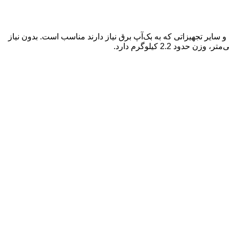
7. Ah است. برای استفاده در UPS، چراغ اضطراری، سیستم امنیتی و سایر تجهیزاتی که به بک‌آپ برق نیاز دارند مناسب است. بدون نیاز