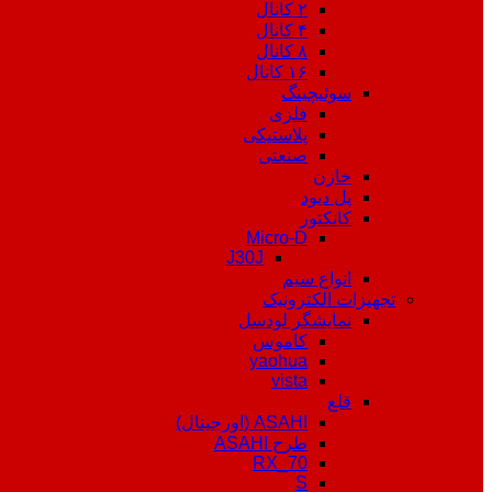
۲ کانال
۴ کانال
۸ کانال
۱۶ کانال
سوئیچینگ
فلزی
پلاستیکی
صنعتی
خازن
پل دیود
کانکتور
Micro-D
J30J
انواع سیم
تجهیزات الکترونیک
نمایشگر لودسل
کاموس
yaohua
vista
قلع
ASAHI (اورجینال)
طرح ASAHI
RX_70
S