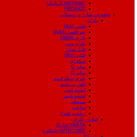
ARTANIC (آرتانیک)
PROSKIT
تجهیزات شارژ و روشنایی
باتری
قلمی (AA)
نیم قلمی (AAA)
باتری 18650
باتری ویپ
قابل شارژ
کتابی (9V)
سکه ای
سایز C
سایز D
باتری سیلد اسید
تلفن بی سیم
لیتیوم ایون
لیتیوم پلیمر
سمعکی
ساعت
ریموت کنترل
شارژر باتری
VARTA (وارتا)
NITECORE (نایتکور)
پاوربانک