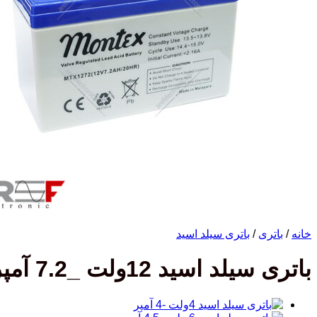
خانه
/
باتری
/
باتری سیلد اسید
باتری سیلد اسید 12ولت _7.2 آمپر Montex