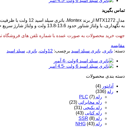
تماس بگیرید
به نگهداری، با ولتاژ شناور حدود 13.6-13.8 ولت و ولتاژ شارژ سریع حدود 14.5-14.9 ولت (حدودی) کار می‌کند. ابعاد تقریباً 151×65×94 میلی‌متر، وزن حدود 2.2 کیلوگرم دارد.
جهت خرید محصولات به صورت عمده با شماره تلفن های فروشگاه تماس
مقایسه
دسته:
باتری
,
باتری سیلد اسید
برچسب:
12ولت
,
باتری
,
سیلد اسید
دسته‌ بندی محصولات
آداپتور
(4)
رله
(336)
رله PLC
(7)
رله مخابراتی
(23)
رله پکیجی
(31)
رله کتابی
(43)
رله SSR
(8)
رله NHG
(43)