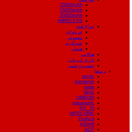
10000mAh
15000mAh
20000mAh
WIRELESS
چراغ قوه
حرفه ای
معمولی
خودکاری
هندلی
هدلایت
باتری لپ تاپ
چسب و خمیر
برندها
zemic
bongshin
varta
NHG
OMRON
panasonic
RX_70
NITECORE
Yaohua
ASAHI
ACP