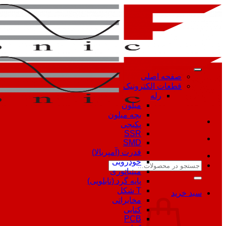
Skip
to
content
صفحه اصلی
قطعات الکترونیک
رله
میلون
بچه میلون
پکیجی
SSR
SMD
قدرت (آمپربالا)
خودرویی
جستجو
مینیاتوری
برای:
پایه گرد (تابلویی)
T شکل
سبد خرید
مخابراتی
کتابی
PCB