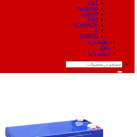
F&T
microchip
molicell
R&A
SCHRACK
S
CAMOS
راهنما خرید
وبلاگ
ارتباط با ما
جستجو
برای: