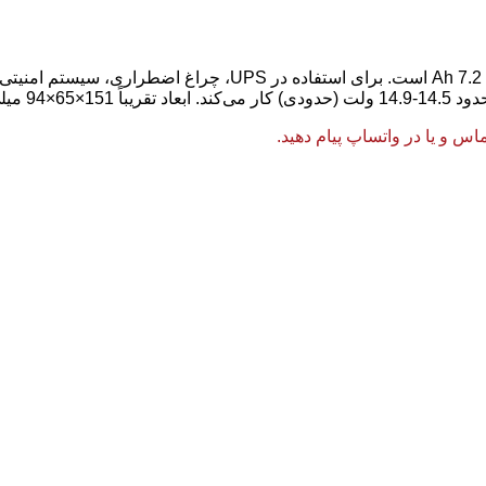
مدل MTX1272 از برند Montex، باتری سیلد اسید 12 ولت با ظرفیت 2
 و یا در واتساپ پیام دهید.