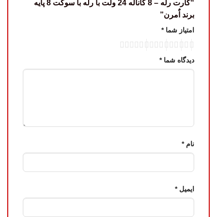
“کارت رله – 8 کاناله 24 ولت با رله با سوکت 8 پایه
برند اٌمرن”
امتیاز شما
*
دیدگاه شما
*
نام
*
ایمیل
*