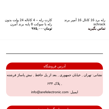
رله برد 16 کانال 16 آمپر برند
کارت رله – 4 کاناله 24 ولت بدون
schrack
رله با سوکت 8 پایه برند اٌمرن
تماس بگیرید
تومان
۹۷۵,۰۰۰
آدرس فروشگاه
نشانی: تهران , خیابان جمهوری , بعد از پل حافظ , نبش پاساژ فرشته
, پلاک ۶۳۴
ایمیل:
info@arefelectronic.com