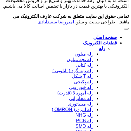
است. ما به دنبال ارائه خدمات بهتر و سریع تر و فروش محصولات
الکترونیکی با بهترین قیمت در بازار با تضمین اصالت کالا می باشیم.
تمامی حقوق این سایت متعلق به شرکت عارف الکترونیک می
باشد.
| طراحی سایت و سئو:
امیررضا سعیدآبادی
صفحه اصلی
قطعات الکترونیک
رله
رله میلون
رله بچه میلون
رله کتابی
رله پایه گرد ( تابلویی )
رله T شکل
رله پکیجی
رله خودرویی
رله آمپربالا (قدرت)
رله مخابراتی
رله مینیاتوری
رله امرن ( OMRON )
رله NHG
رله PCB
رله SMD