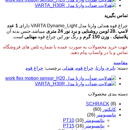
تماس بگیرید
چراغ قوه هندلی وارتا مدل VARTA Dynamo_Light دارای
1 عدد
لامپ
،
28 لومن روشنایی و برد نور 24 متری
میباشد.جنس بدنه آن
پلاستیک
،
وزن 150 گرم
و رنگ نور این چراغ قوه
مهتابی
است.
جهت خرید محصولات به صورت عمده با شماره تلفن های فروشگاه
تماس و یا در واتساپ پیام دهید.
مقایسه
دسته:
باتری وارتا
,
چراغ قوه
,
هندلی
برچسب:
چراغ قوه
دسته‌ بندی محصولات
SCHRACK
(8)
کانکتور
(60)
پتانسیومتر
(26)
پتانسیومتر PT10
(10)
پتانسیومتر PT15
(16)