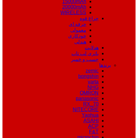
15000mAh
20000mAh
WIRELESS
چراغ قوه
حرفه ای
معمولی
خودکاری
هندلی
هدلایت
باتری لپ تاپ
چسب و خمیر
برندها
zemic
bongshin
varta
NHG
OMRON
panasonic
RX_70
NITECORE
Yaohua
ASAHI
ACP
F&T
microchip