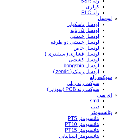
رله SSR
کولری
رله PLC
لودسل
لودسل باسکولی
لودسل تک پایه
لودسل خمشی
لودسل خمشی دو طرفه
لودسل خاص
لودسل فشاری ( سیلندری )
لودسل کششی
لودسل bongshin
لودسل زمیک ( zemic )
سوکت رله
سوکت رله ریلی
سوکت رله PCB (سوزنی)
ای سی
smd
دیپ
پتانسیومتر
پتانسیومتر PT5
پتانسیومتر PT10
پتانسیومتر PT15
پتانسیومتر اسپانیایی