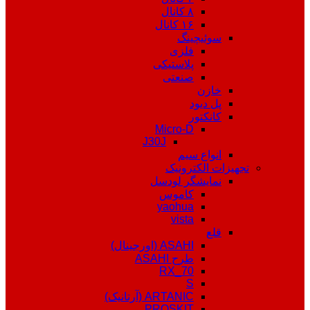
۸ کانال
۱۶ کانال
سوئیچینگ
فلزی
پلاستیکی
صنعتی
خازن
پل دیود
کانکتور
Micro-D
J30J
انواع سیم
تجهیزات الکترونیک
نمایشگر لودسل
کاموس
yaohua
vista
قلع
ASAHI (اورجینال)
طرح ASAHI
RX_70
S
ARTANIC (آرتانیک)
PROSKIT