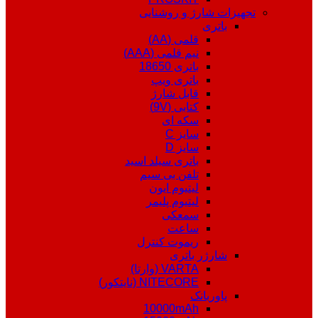
تجهیزات شارژ و روشنایی
باتری
قلمی (AA)
نیم قلمی (AAA)
باتری 18650
باتری ویپ
قابل شارژ
کتابی (9V)
سکه ای
سایز C
سایز D
باتری سیلد اسید
تلفن بی سیم
لیتیوم ایون
لیتیوم پلیمر
سمعکی
ساعت
ریموت کنترل
شارژر باتری
VARTA (وارتا)
NITECORE (نایتکور)
پاوربانک
10000mAh