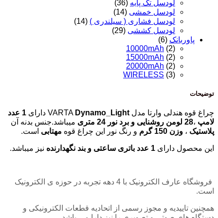
لودسل تک پایه
(36)
لودسل خمشی
(14)
لودسل فشاری ( سیلندری )
(14)
لودسل کششی
(29)
پاوربانک
(6)
10000mAh
(2)
15000mAh
(2)
20000mAh
(2)
WIRELESS
(3)
توضیحات
چراغ قوه هندلی وارتا مدل VARTA
Dynamo_Light
دارای
1 عدد
لامپ
،
28 لومن روشنایی و برد نور 24 متری
میباشد.جنس بدنه آن
پلاستیک
،
وزن 150 گرم
و رنگ نور این چراغ قوه
مهتابی
است.
این محصول دارای
1 عدد باتری ساعتی و بند نگهدارنده
نیز میباشد.
فروشگاه عارف الکترونیک با 4 دهه تجربه در حوزه ی الکترونیک
است.
همچنین تاییدیه و مجوز رسمی از اتحادیه قطعات الکترونیکی و
دستگاه های صوتی و تصویری را نیز دارا می باشد.