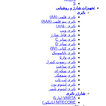
S
تجهیزات شارژ و روشنایی
باتری
باتری قلمی (AA)
باتری نیم قلمی (AAA)
باتری ۱۸۶۵۰
باتری ویپ
باتری قابل شارژ
باتری سایز C
باتری سایز D
باتری کتابی (9V)
باتری پاناسونیک
باتری وارتا
باتری ریموت کنترل
باتری ساعت
باتری سکه ای
باتری سمعکی
باتری لپ تاپ
باتری لیتیوم یون
باتری لیتیوم پلیمر
شارژر باتری
VARTA (وارتا)
NITECORE (نایتکور)