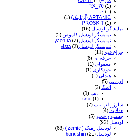
طرح ASAHI
(1)
RX_70
(1)
S
(1)
ARTANIC (آرتانیک)
(1)
PROSKIT
(1)
نمایشگر لودسل
(16)
نمایشگر لودسل کاموس
(5)
نمایشگر لودسل yaohua
(2)
نمایشگر لودسل vista
(2)
چراغ قوه
(11)
حرفه ای
(6)
معمولی
(1)
خودکاری
(1)
هندلی
(1)
ای سی
(5)
اتمگا
(2)
دیپ
(1)
smd
(1)
شارژر لپ تاپ
(7)
هدلایت
(4)
چسب و خمیر
(5)
لودسل
(92)
لودسل زمیک ( zemic )
(68)
لودسل bongshin
(21)