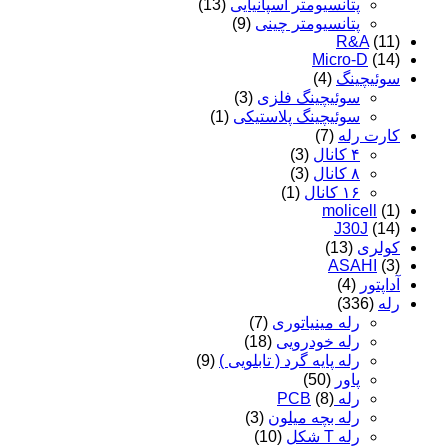
پتانسیومتر اسپانیایی
(13)
پتانسیومتر چینی
(9)
R&A
(11)
Micro-D
(14)
سوئیچینگ
(4)
سوئیچینگ فلزی
(3)
سوئیچینگ پلاستیکی
(1)
کارت رله
(7)
۴ کانال
(3)
۸ کانال
(3)
۱۶ کانال
(1)
molicell
(1)
J30J
(14)
کولری
(13)
ASAHI
(3)
آداپتور
(4)
رله
(336)
رله مینیاتوری
(7)
رله خودرویی
(18)
رله پایه گرد ( تابلویی )
(9)
پاور
(50)
رله PCB
(8)
رله بچه میلون
(3)
رله T شکل
(10)