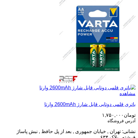
مشاهده
باتری قلمی دوتایی قابل شارژ 2600mAh وارتا
تومان
۱,۷۵۰,۰۰۰
آدرس فروشگاه
نشانی: تهران , خیابان جمهوری , بعد از پل حافظ , نبش پاساژ
فرشته , پلاک ۶۳۴