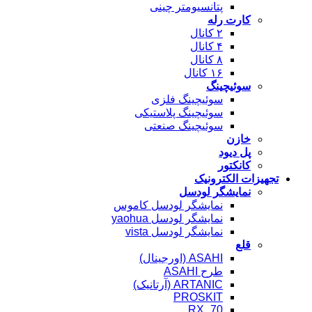
پتانسیومتر چینی
کارت رله
۲ کانال
۴ کانال
۸ کانال
۱۶ کانال
سوئیچینگ
سوئیچینگ فلزی
سوئیچینگ پلاستیکی
سوئیچینگ صنعتی
خازن
پل دیود
کانکتور
تجهیزات الکترونیک
نمایشگر لودسل
نمایشگر لودسل کاموس
نمایشگر لودسل yaohua
نمایشگر لودسل vista
قلع
ASAHI (اورجینال)
طرح ASAHI
ARTANIC (آرتانیک)
PROSKIT
RX_70