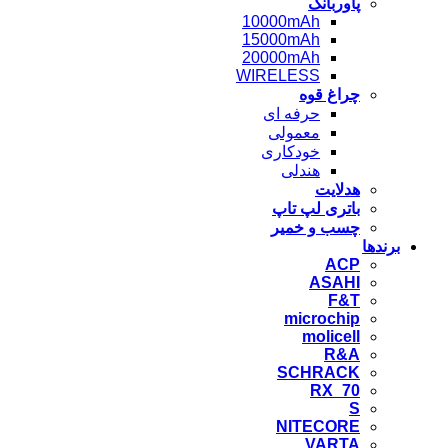
پاوربانک
10000mAh
15000mAh
20000mAh
WIRELESS
چراغ قوه
حرفه ای
معمولی
خودکاری
هندلی
هدلایت
باتری لپ تاپ
چسب و خمیر
برندها
ACP
ASAHI
F&T
microchip
molicell
R&A
SCHRACK
RX_70
S
NITECORE
VARTA