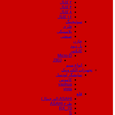
۲ کانال
۴ کانال
۸ کانال
۱۶ کانال
سوئیچینگ
فلزی
پلاستیکی
صنعتی
خازن
پل دیود
کانکتور
Micro-D
J30J
انواع سیم
تجهیزات الکترونیک
نمایشگر لودسل
کاموس
yaohua
vista
قلع
ASAHI (اورجینال)
طرح ASAHI
RX_70
S