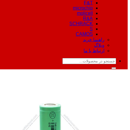
F&T
microchip
molicell
R&A
SCHRACK
S
CAMOS
راهنما خرید
وبلاگ
ارتباط با ما
جستجو
برای: