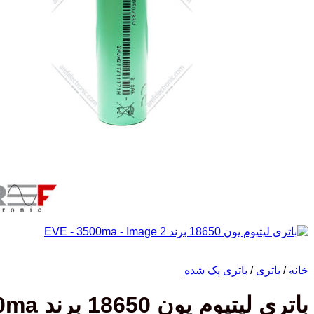
خانه
/
باتری
/
باتری پک شده
باتری لیتیوم یون 18650 برند EVE – 3500ma