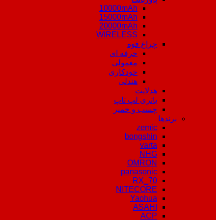
10000mAh
15000mAh
20000mAh
WIRELESS
چراغ قوه
حرفه ای
معمولی
خودکاری
هندلی
هدلایت
باتری لپ تاپ
چسب و خمیر
برندها
zemic
bongshin
varta
NHG
OMRON
panasonic
RX_70
NITECORE
Yaohua
ASAHI
ACP