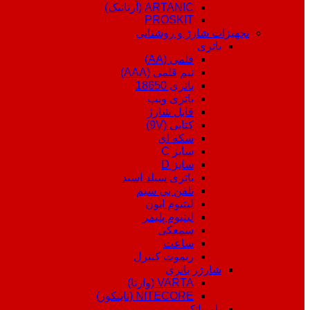
ARTANIC (آرتانیک)
PROSKIT
تجهیزات شارژ و روشنایی
باتری
قلمی (AA)
نیم قلمی (AAA)
باتری 18650
باتری ویپ
قابل شارژ
کتابی (9V)
سکه ای
سایز C
سایز D
باتری سیلد اسید
تلفن بی سیم
لیتیوم ایون
لیتیوم پلیمر
سمعکی
ساعت
ریموت کنترل
شارژر باتری
VARTA (وارتا)
NITECORE (نایتکور)
پاوربانک