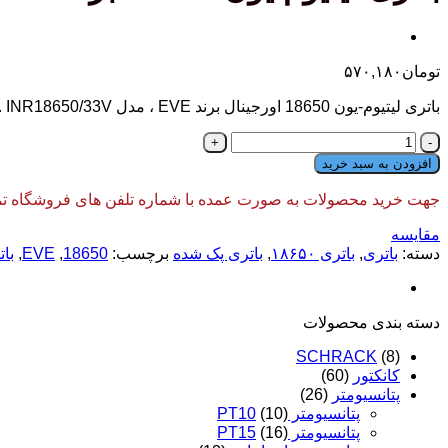
تومان
۵۷۰,۱۸۰
باتری لیتیوم-یون 18650 اورجینال برند EVE ، مدل INR18650/33V .
باتری
لیتیوم
افزودن به سبد خرید
یون
18650
جهت خرید محصولات به صورت عمده با شماره تلفن های فروشگاه تماس
برند
EVE
مقایسه
-
دسته:
باتری
,
باتری ۱۸۶۵۰
,
باتری پک شده
برچسب:
18650
,
EVE
,
با
3500ma
عدد
دسته‌ بندی محصولات
SCHRACK
(8)
کانکتور
(60)
پتانسیومتر
(26)
پتانسیومتر PT10
(10)
پتانسیومتر PT15
(16)