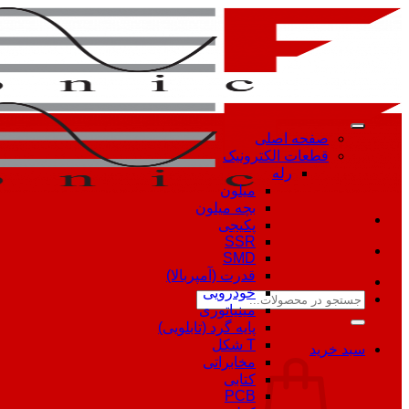
Skip
to
content
صفحه اصلی
قطعات الکترونیک
رله
میلون
بچه میلون
پکیجی
SSR
SMD
قدرت (آمپربالا)
خودرویی
جستجو
مینیاتوری
برای:
پایه گرد (تابلویی)
T شکل
سبد خرید
مخابراتی
کتابی
PCB