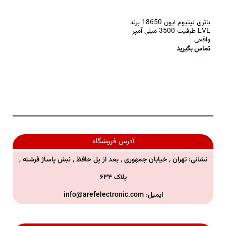
باتری لیتیوم ایون 18650 برند
EVE ظرفیت 3500 میلی آمپر
واقعی
تماس بگیرید
آدرس فروشگاه
نشانی: تهران , خیابان جمهوری , بعد از پل حافظ , نبش پاساژ فرشته ,
پلاک ۶۳۴
ایمیل:
info@arefelectronic.com