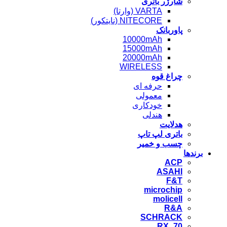
شارژر باتری
VARTA (وارتا)
NITECORE (نایتکور)
پاوربانک
10000mAh
15000mAh
20000mAh
WIRELESS
چراغ قوه
حرفه ای
معمولی
خودکاری
هندلی
هدلایت
باتری لپ تاپ
چسب و خمیر
برندها
ACP
ASAHI
F&T
microchip
molicell
R&A
SCHRACK
RX_70