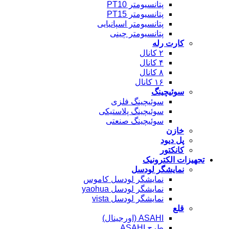
پتانسیومتر PT10
پتانسیومتر PT15
پتانسیومتر اسپانیایی
پتانسیومتر چینی
کارت رله
۲ کانال
۴ کانال
۸ کانال
۱۶ کانال
سوئیچینگ
سوئیچینگ فلزی
سوئیچینگ پلاستیکی
سوئیچینگ صنعتی
خازن
پل دیود
کانکتور
تجهیزات الکترونیک
نمایشگر لودسل
نمایشگر لودسل کاموس
نمایشگر لودسل yaohua
نمایشگر لودسل vista
قلع
ASAHI (اورجینال)
طرح ASAHI