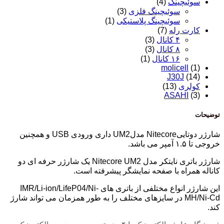
سوئیچینگ
(4)
سوئیچینگ فلزی
(3)
سوئیچینگ پلاستیکی
(1)
کارت رله
(7)
۴ کانال
(3)
۸ کانال
(3)
۱۶ کانال
(1)
molicell
(1)
J30J
(14)
کولری
(13)
ASAHI
(3)
توضیحات
شارژر دوتاییNitecore مدلUM2 داری ورودی USB و همچنین
خروجی تا ۱.۵ آمپر می باشد.
شارژر باتری نایتکر مدل Nitecore UM2 یک شارژر حرفه ای دو
کاناله همراه با صفحه نمایشگر پیشرفته است.
این شارژر انواع مختلفی از باتری های IMR/Li-ion/LifeP04/Ni-
MH/Ni-Cd در سایزهای مختلف را به طور همزمان می تواند شارژ
کند.