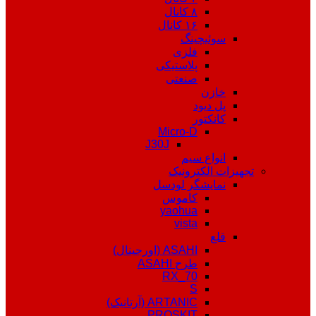
۸ کانال
۱۶ کانال
سوئیچینگ
فلزی
پلاستیکی
صنعتی
خازن
پل دیود
کانکتور
Micro-D
J30J
انواع سیم
تجهیزات الکترونیک
نمایشگر لودسل
کاموس
yaohua
vista
قلع
ASAHI (اورجینال)
طرح ASAHI
RX_70
S
ARTANIC (آرتانیک)
PROSKIT