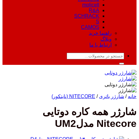
molicell
R&A
SCHRACK
S
CAMOS
راهنما خرید
وبلاگ
ارتباط با ما
جستجو
برای:
خانه
/
شارژر باتری
/
NITECORE (نایتکور)
شارژر همه کاره دوتایی
Nitecore مدلUM2