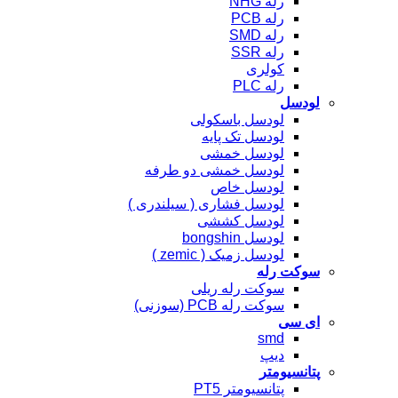
رله NHG
رله PCB
رله SMD
رله SSR
کولری
رله PLC
لودسل
لودسل باسکولی
لودسل تک پایه
لودسل خمشی
لودسل خمشی دو طرفه
لودسل خاص
لودسل فشاری ( سیلندری )
لودسل کششی
لودسل bongshin
لودسل زمیک ( zemic )
سوکت رله
سوکت رله ریلی
سوکت رله PCB (سوزنی)
ای سی
smd
دیپ
پتانسیومتر
پتانسیومتر PT5