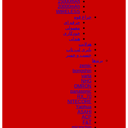
15000mAh
20000mAh
WIRELESS
چراغ قوه
حرفه ای
معمولی
خودکاری
هندلی
هدلایت
باتری لپ تاپ
چسب و خمیر
برندها
zemic
bongshin
varta
NHG
OMRON
panasonic
RX_70
NITECORE
Yaohua
ASAHI
ACP
F&T
microchip