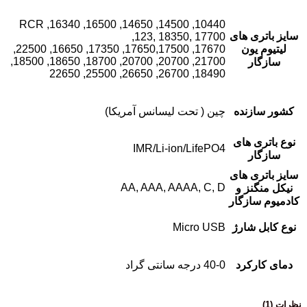
10440, 14500, 14650, 16500, 16340, RCR
سایز باتری های
123, 18350, 17700,
لیتیوم یون
17670, 17650,17500, 17350, 16650, 22500,
21700, 20700, 20700, 18700, 18650, 18500,
سازگار
18490, 26700, 26650, 25500, 22650
کشور سازنده
چین ( تحت لیسانس آمریکا)
نوع باتری های
IMR/Li-ion/LifePO4
سازگار
سایز باتری های
AA, AAA, AAAA, C, D
نیکل منگنز و
کادمیوم سازگار
نوع کابل شارژ
Micro USB
دمای کارکرد
40-0 درجه سانتی گراد
نظرات (1)