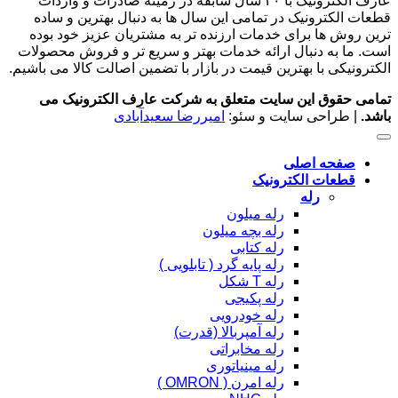
عارف الکترونیک با ۴۰ سال سابقه در زمینه صادرات و واردات
قطعات الکترونیک در تمامی این سال ها به دنبال بهترین و ساده
ترین روش ها برای خدمات ارزنده تر به مشتریان عزیز خود بوده
است. ما به دنبال ارائه خدمات بهتر و سریع تر و فروش محصولات
الکترونیکی با بهترین قیمت در بازار با تضمین اصالت کالا می باشیم.
تمامی حقوق این سایت متعلق به شرکت عارف الکترونیک می
باشد.
| طراحی سایت و سئو:
امیررضا سعیدآبادی
صفحه اصلی
قطعات الکترونیک
رله
رله میلون
رله بچه میلون
رله کتابی
رله پایه گرد ( تابلویی )
رله T شکل
رله پکیجی
رله خودرویی
رله آمپربالا (قدرت)
رله مخابراتی
رله مینیاتوری
رله امرن ( OMRON )