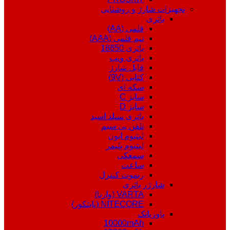
تجهیزات شارژ و روشنایی
باتری
قلمی (AA)
نیم قلمی (AAA)
باتری 18650
باتری ویپ
قابل شارژ
کتابی (9V)
سکه ای
سایز C
سایز D
باتری سیلد اسید
تلفن بی سیم
لیتیوم ایون
لیتیوم پلیمر
سمعکی
ساعت
ریموت کنترل
شارژر باتری
VARTA (وارتا)
NITECORE (نایتکور)
پاوربانک
10000mAh