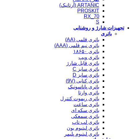
ARTANIC (آرتانیک)
PROSKIT
RX_70
S
تجهیزات شارژ و روشنایی
باتری
باتری قلمی (AA)
باتری نیم قلمی (AAA)
باتری ۱۸۶۵۰
باتری ویپ
باتری قابل شارژ
باتری سایز C
باتری سایز D
باتری کتابی (9V)
باتری پاناسونیک
باتری وارتا
باتری ریموت کنترل
باتری ساعت
باتری سکه ای
باتری سمعکی
باتری لپ تاپ
باتری لیتیوم یون
باتری لیتیوم پلیمر