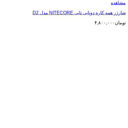
مشاهده
شارژر همه کاره دوتایی تایی NITECORE مدل D2
تومان
۴,۸۰۰,۰۰۰