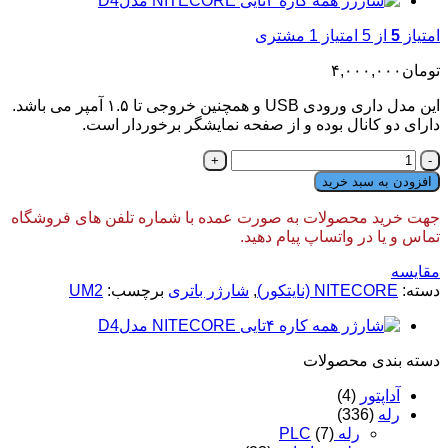
امتیاز
5
از 5 امتیاز
1
مشتری
تومان
۴,۰۰۰,۰۰۰
این مدل داری ورودی USB و همچنین خروجی تا ۱.۵ آمپر می باشد.
دارای دو کانال بوده و از صفحه نمایشگر برخوردار است.
شارژر
همه
افزودن به سبد خرید
کاره
دوتایی
جهت خرید محصولات به صورت عمده با شماره تلفن های فروشگاه
Nitecore
تماس و یا در واتساپ پیام دهید.
مدلUM2
عدد
مقایسه
دسته:
NITECORE (نایتکور)
,
شارژر باتری
برچسب:
UM2
دسته‌ بندی محصولات
آداپتور
(4)
رله
(336)
رله PLC
(7)