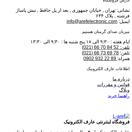
نشانی: تهران , خیابان جمهوری , بعد از پل حافظ , نبش پاساژ
فرشته , پلاک ۶۳۴
ایمیل:
info@arefelectronic.com
میزبان صدای گرمتان هستیم
ایام هفته : ۹:۳۰ الی ۱۸ پنج شنبه ها : ۹:۳۰ الی ۱۳:۳۰
تلفن: 52 84 70 66 (021)
تلفن:
78 69 73 66 (021)
همراه:
89 22 932 0902
اطلاعات عارف الکترونیک
درباره ما
قوانین و مقررات
وبلاگ
راهنما خرید
فروشگاه اینترنتی عارف الکترونیک