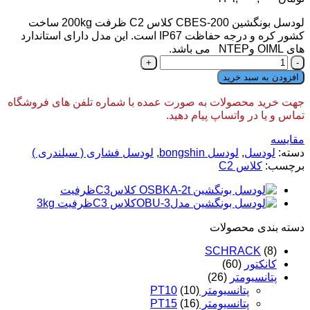
لودسل بونگشین CBES-200 کلاس C2 ظرفت 200kg ساخت
کشور کره و درجه حفاظت IP67 است. این مدل دارای استاندارد
های OIML وNTEP می باشد.
لودسل
بونگشین
افزودن به سبد خرید
مدل
CBES-
جهت خرید محصولات به صورت عمده با شماره تلفن های فروشگاه
200
تماس و یا در واتساپ پیام دهید.
کلاس
C2
مقایسه
ظرفت
دسته:
لودسل
,
لودسل bongshin
,
لودسل فشاری ( سیلندری )
200kg
برچسب:
کلاس C2
عدد
دسته‌ بندی محصولات
SCHRACK
(8)
کانکتور
(60)
پتانسیومتر
(26)
پتانسیومتر PT10
(10)
پتانسیومتر PT15
(16)