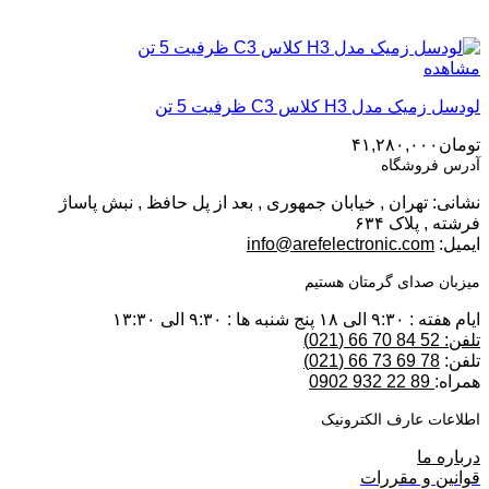
مشاهده
لودسل زمیک مدل H3 کلاس C3 ظرفیت 5 تن
تومان
۴۱,۲۸۰,۰۰۰
آدرس فروشگاه
نشانی: تهران , خیابان جمهوری , بعد از پل حافظ , نبش پاساژ
فرشته , پلاک ۶۳۴
ایمیل:
info@arefelectronic.com
میزبان صدای گرمتان هستیم
ایام هفته : ۹:۳۰ الی ۱۸ پنج شنبه ها : ۹:۳۰ الی ۱۳:۳۰
تلفن: 52 84 70 66 (021)
تلفن:
78 69 73 66 (021)
همراه:
89 22 932 0902
اطلاعات عارف الکترونیک
درباره ما
قوانین و مقررات