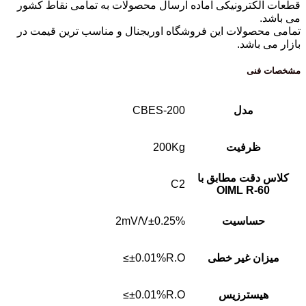
قطعات الکترونیکی آماده ارسال محصولات به تمامی نقاط کشور
می باشد.
تمامی محصولات این فروشگاه اوریجنال و مناسب ترین قیمت در
بازار می باشد.
مشخصات فنی
مدل
CBES-200
ظرفیت
200Kg
کلاس دقت مطابق با
C2
OIML R-60
حساسیت
2mV/V±0.25%
میزان غیر خطی
±0.01%R.O≥
هیسترزیس
±0.01%R.O≥