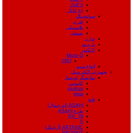
۸ کانال
۱۶ کانال
سوئیچینگ
فلزی
پلاستیکی
صنعتی
خازن
پل دیود
کانکتور
Micro-D
J30J
انواع سیم
تجهیزات الکترونیک
نمایشگر لودسل
کاموس
yaohua
vista
قلع
ASAHI (اورجینال)
طرح ASAHI
RX_70
S
ARTANIC (آرتانیک)
PROSKIT