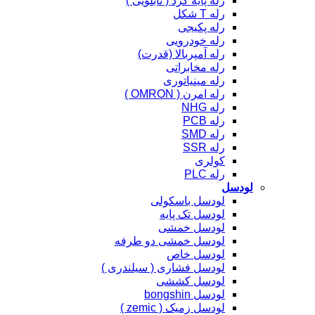
رله پایه گرد ( تابلویی )
رله T شکل
رله پکیجی
رله خودرویی
رله آمپربالا (قدرت)
رله مخابراتی
رله مینیاتوری
رله امرن ( OMRON )
رله NHG
رله PCB
رله SMD
رله SSR
کولری
رله PLC
لودسل
لودسل باسکولی
لودسل تک پایه
لودسل خمشی
لودسل خمشی دو طرفه
لودسل خاص
لودسل فشاری ( سیلندری )
لودسل کششی
لودسل bongshin
لودسل زمیک ( zemic )