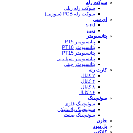
سوکت رله
سوکت رله ریلی
سوکت رله PCB (سوزنی)
ای سی
smd
دیپ
پتانسیومتر
پتانسیومتر PT5
پتانسیومتر PT10
پتانسیومتر PT15
پتانسیومتر اسپانیایی
پتانسیومتر چینی
کارت رله
۲ کانال
۴ کانال
۸ کانال
۱۶ کانال
سوئیچینگ
سوئیچینگ فلزی
سوئیچینگ پلاستیکی
سوئیچینگ صنعتی
خازن
پل دیود
کانکتور