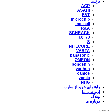
برندها
ACP
ASAHI
F&T
microchip
molicell
R&A
SCHRACK
RX_70
S
NITECORE
VARTA
panasonic
OMRON
bongshin
yaohua
camos
zemic
NHG
راهنمای خرید از سایت
ارتباط با ما
وبلاگ
درباره ما