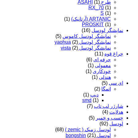
طرح ASAHI
(1)
RX_70
(1)
S
(1)
ARTANIC (آرتانیک)
(1)
PROSKIT
(1)
نمایشگر لودسل
(16)
نمایشگر لودسل کاموس
(5)
نمایشگر لودسل yaohua
(2)
نمایشگر لودسل vista
(2)
چراغ قوه
(11)
حرفه ای
(6)
معمولی
(1)
خودکاری
(1)
هندلی
(1)
ای سی
(5)
اتمگا
(2)
دیپ
(1)
smd
(1)
شارژر لپ تاپ
(7)
هدلایت
(4)
چسب و خمیر
(5)
لودسل
(92)
لودسل زمیک ( zemic )
(68)
لودسل bongshin
(21)