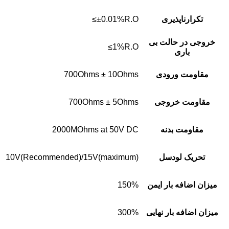
تکرارناپذیری
±0.01%R.O≥
خروجی در حالت بی
1%R.O≥
باری
مقاومت ورودی
700Ohms ± 10Ohms
مقاومت خروجی
700Ohms ± 5Ohms
مقاومت بدنه
2000MOhms at 50V DC
تحریک لودسل
10V(Recommended)/15V(maximum)
میزان اضافه بار ایمن
150%
میزان اضافه بار نهایی
300%