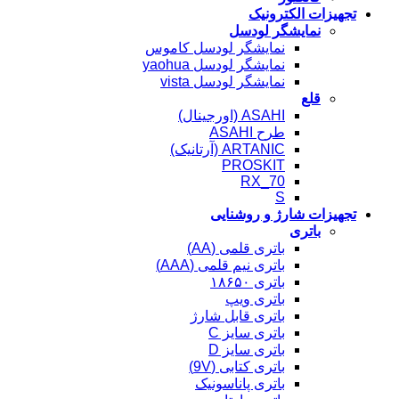
تجهیزات الکترونیک
نمایشگر لودسل
نمایشگر لودسل کاموس
نمایشگر لودسل yaohua
نمایشگر لودسل vista
قلع
ASAHI (اورجینال)
طرح ASAHI
ARTANIC (آرتانیک)
PROSKIT
RX_70
S
تجهیزات شارژ و روشنایی
باتری
باتری قلمی (AA)
باتری نیم قلمی (AAA)
باتری ۱۸۶۵۰
باتری ویپ
باتری قابل شارژ
باتری سایز C
باتری سایز D
باتری کتابی (9V)
باتری پاناسونیک