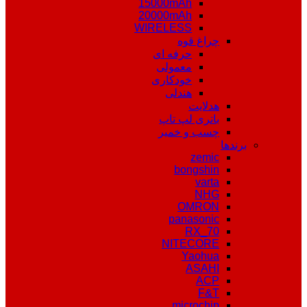
15000mAh
20000mAh
WIRELESS
چراغ قوه
حرفه ای
معمولی
خودکاری
هندلی
هدلایت
باتری لپ تاپ
چسب و خمیر
برندها
zemic
bongshin
varta
NHG
OMRON
panasonic
RX_70
NITECORE
Yaohua
ASAHI
ACP
F&T
microchip