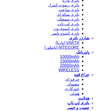
باتری وارتا
باتری ریموت کنترل
باتری ساعت
باتری سکه ای
باتری سمعکی
باتری لپ تاپ
باتری لیتیوم یون
باتری لیتیوم پلیمر
شارژر باتری
VARTA (وارتا)
NITECORE (نایتکور)
پاوربانک
10000mAh
15000mAh
20000mAh
WIRELESS
چراغ قوه
حرفه ای
معمولی
خودکاری
هندلی
هدلایت
باتری لپ تاپ
چسب و خمیر