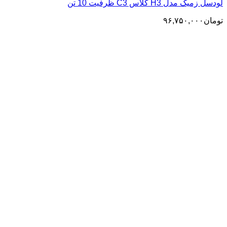
لودسل زمیک مدل H3 کلاس C3 ظرفیت 10 تن
تومان
۹۶,۷۵۰,۰۰۰