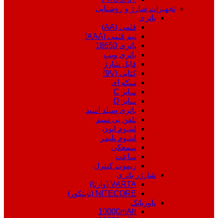
تجهیزات شارژ و روشنایی
باتری
قلمی (AA)
نیم قلمی (AAA)
باتری 18650
باتری ویپ
قابل شارژ
کتابی (9V)
سکه ای
سایز C
سایز D
باتری سیلد اسید
تلفن بی سیم
لیتیوم ایون
لیتیوم پلیمر
سمعکی
ساعت
ریموت کنترل
شارژر باتری
VARTA (وارتا)
NITECORE (نایتکور)
پاوربانک
10000mAh