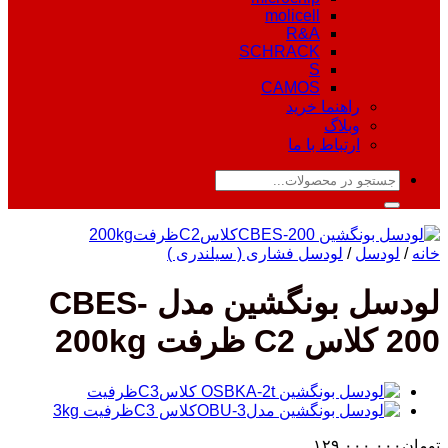
molicell
R&A
SCHRACK
S
CAMOS
راهنما خرید
وبلاگ
ارتباط با ما
جستجو
برای:
خانه
/
لودسل
/
لودسل فشاری ( سیلندری )
لودسل بونگشین مدل CBES-
200 کلاس C2 ظرفت 200kg
تومان
۱۲۹,۰۰۰,۰۰۰