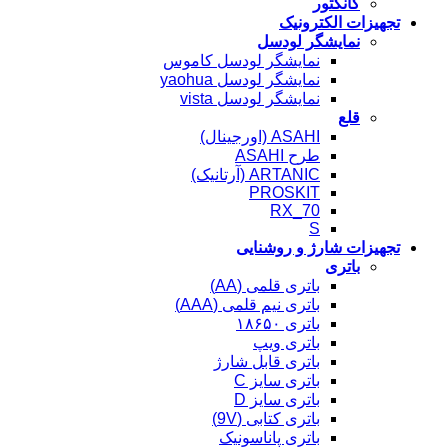
کانکتور
تجهیزات الکترونیک
نمایشگر لودسل
نمایشگر لودسل کاموس
نمایشگر لودسل yaohua
نمایشگر لودسل vista
قلع
ASAHI (اورجینال)
طرح ASAHI
ARTANIC (آرتانیک)
PROSKIT
RX_70
S
تجهیزات شارژ و روشنایی
باتری
باتری قلمی (AA)
باتری نیم قلمی (AAA)
باتری ۱۸۶۵۰
باتری ویپ
باتری قابل شارژ
باتری سایز C
باتری سایز D
باتری کتابی (9V)
باتری پاناسونیک