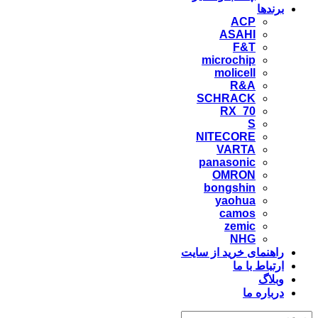
برندها
ACP
ASAHI
F&T
microchip
molicell
R&A
SCHRACK
RX_70
S
NITECORE
VARTA
panasonic
OMRON
bongshin
yaohua
camos
zemic
NHG
راهنمای خرید از سایت
ارتباط با ما
وبلاگ
درباره ما