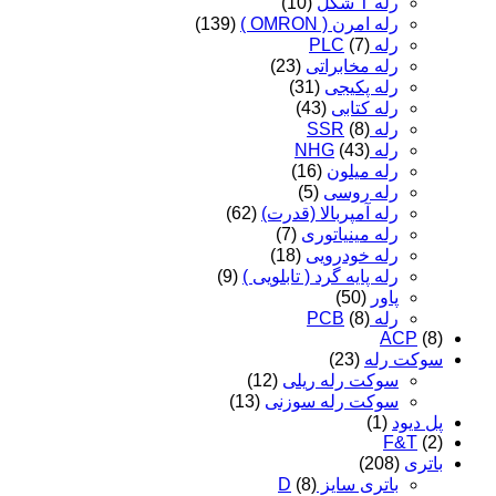
رله T شکل
(10)
رله امرن ( OMRON )
(139)
رله PLC
(7)
رله مخابراتی
(23)
رله پکیجی
(31)
رله کتابی
(43)
رله SSR
(8)
رله NHG
(43)
رله میلون
(16)
رله روسی
(5)
رله آمپربالا (قدرت)
(62)
رله مینیاتوری
(7)
رله خودرویی
(18)
رله پایه گرد ( تابلویی )
(9)
پاور
(50)
رله PCB
(8)
ACP
(8)
سوکت رله
(23)
سوکت رله ریلی
(12)
سوکت رله سوزنی
(13)
پل دیود
(1)
F&T
(2)
باتری
(208)
باتری سایز D
(8)