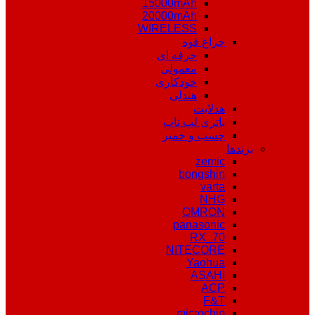
15000mAh
20000mAh
WIRELESS
چراغ قوه
حرفه ای
معمولی
خودکاری
هندلی
هدلایت
باتری لپ تاپ
چسب و خمیر
برندها
zemic
bongshin
varta
NHG
OMRON
panasonic
RX_70
NITECORE
Yaohua
ASAHI
ACP
F&T
microchip