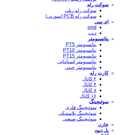
سوکت رله
سوکت رله ریلی
سوکت رله PCB (سوزنی)
ای سی
smd
دیپ
پتانسیومتر
پتانسیومتر PT5
پتانسیومتر PT10
پتانسیومتر PT15
پتانسیومتر اسپانیایی
پتانسیومتر چینی
کارت رله
۲ کانال
۴ کانال
۸ کانال
۱۶ کانال
سوئیچینگ
سوئیچینگ فلزی
سوئیچینگ پلاستیکی
سوئیچینگ صنعتی
خازن
پل دیود