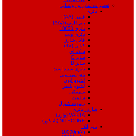
تجهیزات شارژ و روشنایی
باتری
قلمی (AA)
نیم قلمی (AAA)
باتری 18650
باتری ویپ
قابل شارژ
کتابی (9V)
سکه ای
سایز C
سایز D
باتری سیلد اسید
تلفن بی سیم
لیتیوم ایون
لیتیوم پلیمر
سمعکی
ساعت
ریموت کنترل
شارژر باتری
VARTA (وارتا)
NITECORE (نایتکور)
پاوربانک
10000mAh