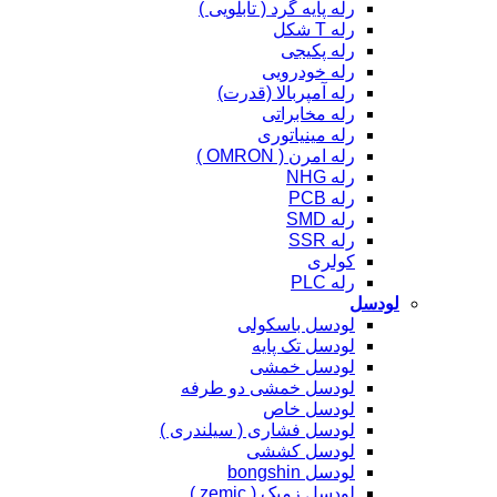
رله پایه گرد ( تابلویی )
رله T شکل
رله پکیجی
رله خودرویی
رله آمپربالا (قدرت)
رله مخابراتی
رله مینیاتوری
رله امرن ( OMRON )
رله NHG
رله PCB
رله SMD
رله SSR
کولری
رله PLC
لودسل
لودسل باسکولی
لودسل تک پایه
لودسل خمشی
لودسل خمشی دو طرفه
لودسل خاص
لودسل فشاری ( سیلندری )
لودسل کششی
لودسل bongshin
لودسل زمیک ( zemic )