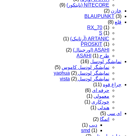
NITECORE (نایتکور)
(9)
خازن
(2)
BLAUPUNKT
(3)
قلع
(8)
RX_70
(1)
S
(1)
ARTANIC (آرتانیک)
(1)
PROSKIT
(1)
ASAHI (اورجینال)
(2)
طرح ASAHI
(1)
نمایشگر لودسل
(16)
نمایشگر لودسل کاموس
(5)
نمایشگر لودسل yaohua
(2)
نمایشگر لودسل vista
(2)
چراغ قوه
(11)
حرفه ای
(6)
معمولی
(1)
خودکاری
(1)
هندلی
(1)
ای سی
(5)
اتمگا
(2)
دیپ
(1)
smd
(1)