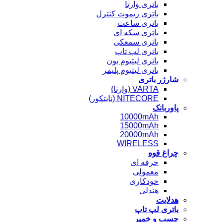
باتری وارتا
باتری ریموت کنترل
باتری ساعت
باتری سکه ای
باتری سمعکی
باتری لپ تاپ
باتری لیتیوم یون
باتری لیتیوم پلیمر
شارژر باتری
VARTA (وارتا)
NITECORE (نایتکور)
پاوربانک
10000mAh
15000mAh
20000mAh
WIRELESS
چراغ قوه
حرفه ای
معمولی
خودکاری
هندلی
هدلایت
باتری لپ تاپ
چسب و خمیر