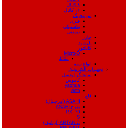
۸ کانال
۱۶ کانال
سوئیچینگ
فلزی
پلاستیکی
صنعتی
خازن
پل دیود
کانکتور
Micro-D
J30J
انواع سیم
تجهیزات الکترونیک
نمایشگر لودسل
کاموس
yaohua
vista
قلع
ASAHI (اورجینال)
طرح ASAHI
RX_70
S
ARTANIC (آرتانیک)
PROSKIT