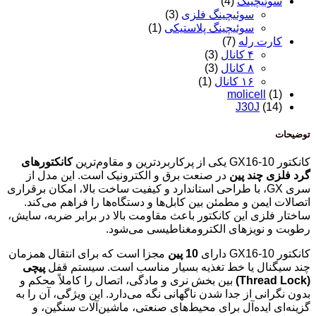
سوئیچینگ
(4)
سوئیچینگ فلزی
(3)
سوئیچینگ پلاستیکی
(1)
کارت رله
(7)
۴ کانال
(3)
۸ کانال
(3)
۱۶ کانال
(1)
molicell
(1)
J30J
(14)
توضیحات
کانکتور GX16-10 یکی از پرکاربردترین و مقاوم‌ترین
کانکتورهای
گرد فلزی چند پین
در صنعت برق و الکترونیک است. این مدل از
سری GX، با طراحی استاندارد و کیفیت ساخت بالا، امکان برقراری
اتصالات ایمن و مطمئن بین کابل‌ها و دستگاه‌ها را فراهم می‌کند.
ساختار فلزی این کانکتور باعث مقاومت بالا در برابر ضربه، سایش،
رطوبت و نویزهای الکترومغناطیسی می‌شود.
کانکتور GX16-10 دارای
10 پین
مجزا است که برای انتقال همزمان
چند سیگنال یا خط تغذیه بسیار مناسب است. سیستم قفل
پیچی
(Thread Lock)
بین بخش نری و مادگی، اتصال را کاملاً محکم و
بدون نگرانی از جدا شدن ناگهانی نگه می‌دارد. این ویژگی، آن را به
گزینه‌ای ایده‌آل برای محیط‌های صنعتی، ماشین‌آلات سنگین، و