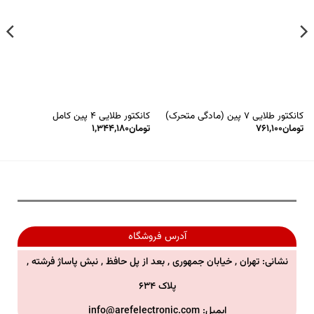
کانکتور طلایی ۷ پین (مادگی متحرک)
کانکتور طلایی ۴ پین کامل
تومان
۷۶۱,۱۰۰
تومان
۱,۳۴۴,۱۸۰
آدرس فروشگاه
نشانی: تهران , خیابان جمهوری , بعد از پل حافظ , نبش پاساژ فرشته ,
پلاک ۶۳۴
ایمیل:
info@arefelectronic.com