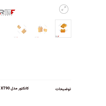
کانکتور مدل XT90 (مادگی)
توضیحات