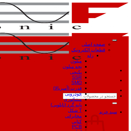
Skip
to
content
صفحه اصلی
قطعات الکترونیک
رله
میلون
بچه میلون
پکیجی
SSR
SMD
قدرت (آمپربالا)
خودرویی
جستجو
مینیاتوری
برای:
پایه گرد (تابلویی)
T شکل
سبد خرید
مخابراتی
کتابی
PCB