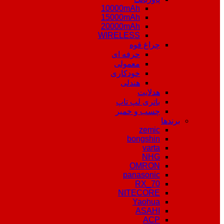
10000mAh
15000mAh
20000mAh
WIRELESS
چراغ قوه
حرفه ای
معمولی
خودکاری
هندلی
هدلایت
باتری لپ تاپ
چسب و خمیر
برندها
zemic
bongshin
varta
NHG
OMRON
panasonic
RX_70
NITECORE
Yaohua
ASAHI
ACP