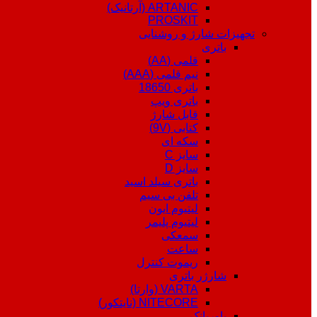
ARTANIC (آرتانیک)
PROSKIT
تجهیزات شارژ و روشنایی
باتری
قلمی (AA)
نیم قلمی (AAA)
باتری 18650
باتری ویپ
قابل شارژ
کتابی (9V)
سکه ای
سایز C
سایز D
باتری سیلد اسید
تلفن بی سیم
لیتیوم ایون
لیتیوم پلیمر
سمعکی
ساعت
ریموت کنترل
شارژر باتری
VARTA (وارتا)
NITECORE (نایتکور)
پاوربانک