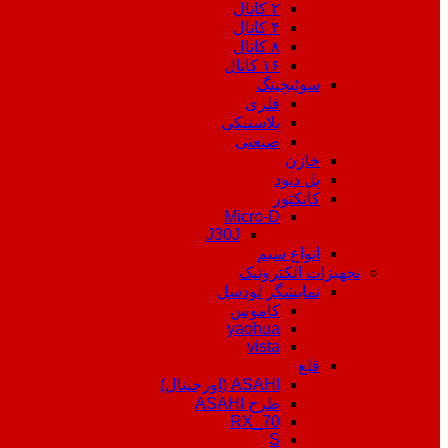
۲ کانال
۴ کانال
۸ کانال
۱۶ کانال
سوئیچینگ
فلزی
پلاستیکی
صنعتی
خازن
پل دیود
کانکتور
Micro-D
J30J
انواع سیم
تجهیزات الکترونیک
نمایشگر لودسل
کاموس
yaohua
vista
قلع
ASAHI (اورجینال)
طرح ASAHI
RX_70
S