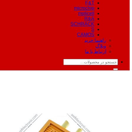
F&T
microchip
molicell
R&A
SCHRACK
S
CAMOS
راهنما خرید
وبلاگ
ارتباط با ما
جستجو
برای: