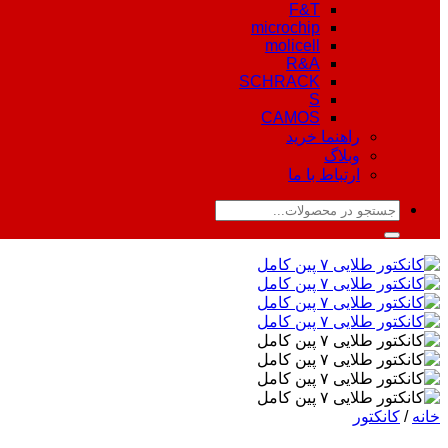
F&T
microchip
molicell
R&A
SCHRACK
S
CAMOS
راهنما خرید
وبلاگ
ارتباط با ما
جستجو
برای:
خانه
/
کانکتور