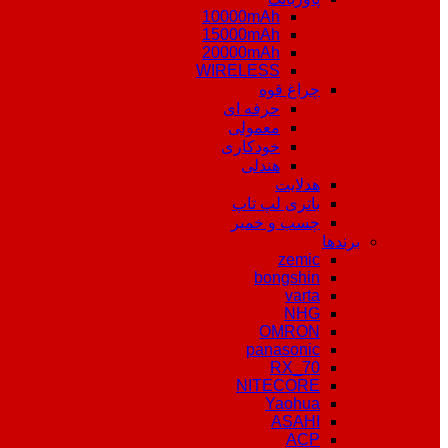
10000mAh
15000mAh
20000mAh
WIRELESS
چراغ قوه
حرفه ای
معمولی
خودکاری
هندلی
هدلایت
باتری لپ تاپ
چسب و خمیر
برندها
zemic
bongshin
varta
NHG
OMRON
panasonic
RX_70
NITECORE
Yaohua
ASAHI
ACP