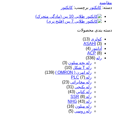
عدد
مقایسه
دسته:
کانکتور
برچسب:
کانکتور
دسته‌ بندی محصولات
کولری
(13)
ASAHI
(3)
آداپتور
(4)
ACP
(8)
رله
(336)
رله بچه میلون
(3)
رله T شکل
(10)
رله امرن ( OMRON )
(139)
رله PLC
(7)
رله مخابراتی
(23)
رله پکیجی
(31)
رله کتابی
(43)
رله SSR
(8)
رله NHG
(43)
رله میلون
(16)
رله روسی
(5)