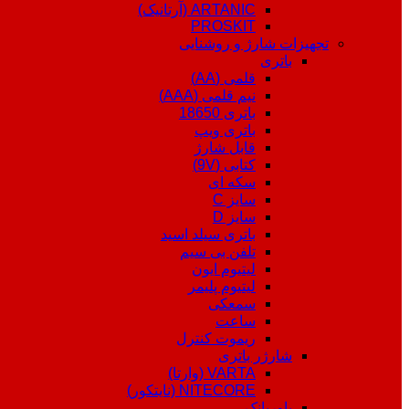
ARTANIC (آرتانیک)
PROSKIT
تجهیزات شارژ و روشنایی
باتری
قلمی (AA)
نیم قلمی (AAA)
باتری 18650
باتری ویپ
قابل شارژ
کتابی (9V)
سکه ای
سایز C
سایز D
باتری سیلد اسید
تلفن بی سیم
لیتیوم ایون
لیتیوم پلیمر
سمعکی
ساعت
ریموت کنترل
شارژر باتری
VARTA (وارتا)
NITECORE (نایتکور)
پاوربانک