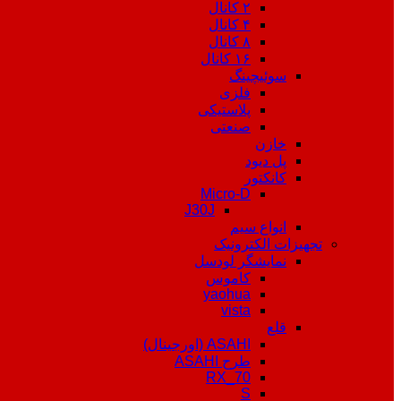
۲ کانال
۴ کانال
۸ کانال
۱۶ کانال
سوئیچینگ
فلزی
پلاستیکی
صنعتی
خازن
پل دیود
کانکتور
Micro-D
J30J
انواع سیم
تجهیزات الکترونیک
نمایشگر لودسل
کاموس
yaohua
vista
قلع
ASAHI (اورجینال)
طرح ASAHI
RX_70
S