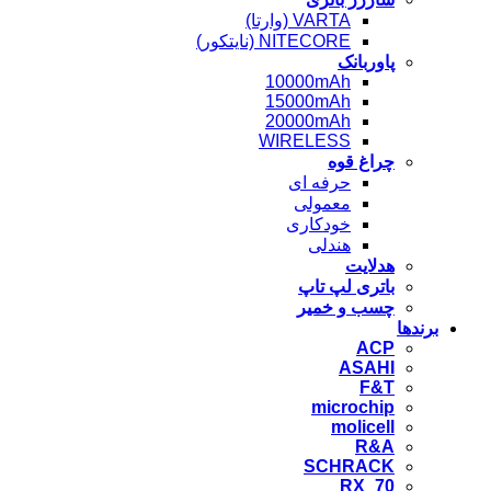
VARTA (وارتا)
NITECORE (نایتکور)
پاوربانک
10000mAh
15000mAh
20000mAh
WIRELESS
چراغ قوه
حرفه ای
معمولی
خودکاری
هندلی
هدلایت
باتری لپ تاپ
چسب و خمیر
برندها
ACP
ASAHI
F&T
microchip
molicell
R&A
SCHRACK
RX_70