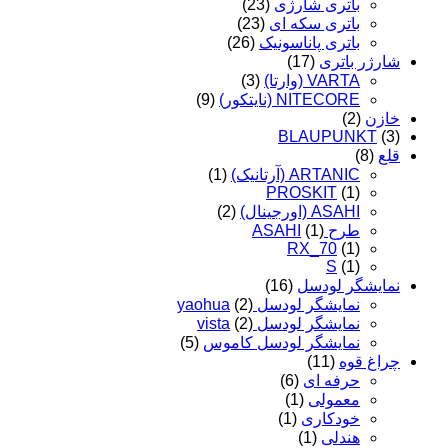
باتری شارژی
(23)
باتری سکه ای
(23)
باتری پاناسونیک
(26)
شارژر باتری
(17)
VARTA (وارتا)
(3)
NITECORE (نایتکور)
(9)
خازن
(2)
BLAUPUNKT
(3)
قلع
(8)
ARTANIC (آرتانیک)
(1)
PROSKIT
(1)
ASAHI (اورجینال)
(2)
طرح ASAHI
(1)
RX_70
(1)
S
(1)
نمایشگر لودسل
(16)
نمایشگر لودسل yaohua
(2)
نمایشگر لودسل vista
(2)
نمایشگر لودسل کاموس
(5)
چراغ قوه
(11)
حرفه ای
(6)
معمولی
(1)
خودکاری
(1)
هندلی
(1)