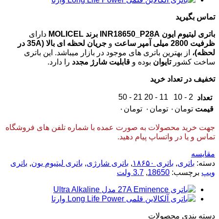
تماس بگیرید
باتری لیتیوم ایون INR18650_P28A برند MOLICEL
دارای
ظرفیت 2800 میلی آمپر ساعت
و
جریان لحظه ای بالا
(35A در
لحظه)،
از بهترین باتری های موجود در بازار میباشد. این باتری
ساخت کشور
تایوان
بوده و
قابلیت شارژ مجدد
را دارد.
تخفیف در تعداد خرید
21 - 50
11 - 20
2 - 10
تعداد
قیمت
تومان
۰
تومان
۰
تومان
۰
جهت خرید محصولات به صورت عمده با شماره تلفن های فروشگاه
تماس و یا در واتساپ پیام دهید.
مقایسه
دسته:
باتری
,
باتری ۱۸۶۵۰
,
باتری شارژی
,
باتری لیتیوم یون
,
باتری
ویپ
برچسب:
18650
,
3.7 ولت
دسته‌ بندی محصولات