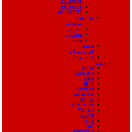
15000mAh
20000mAh
WIRELESS
چراغ قوه
حرفه ای
معمولی
خودکاری
هندلی
هدلایت
باتری لپ تاپ
چسب و خمیر
برندها
zemic
bongshin
varta
NHG
OMRON
panasonic
RX_70
NITECORE
Yaohua
ASAHI
ACP
F&T
microchip