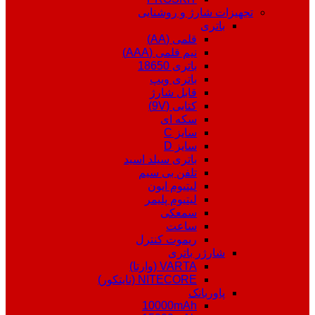
تجهیزات شارژ و روشنایی
باتری
قلمی (AA)
نیم قلمی (AAA)
باتری 18650
باتری ویپ
قابل شارژ
کتابی (9V)
سکه ای
سایز C
سایز D
باتری سیلد اسید
تلفن بی سیم
لیتیوم ایون
لیتیوم پلیمر
سمعکی
ساعت
ریموت کنترل
شارژر باتری
VARTA (وارتا)
NITECORE (نایتکور)
پاوربانک
10000mAh