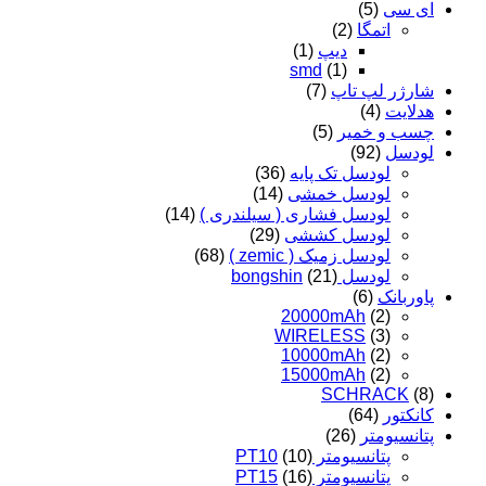
ای سی
(5)
اتمگا
(2)
دیپ
(1)
smd
(1)
شارژر لپ تاپ
(7)
هدلایت
(4)
چسب و خمیر
(5)
لودسل
(92)
لودسل تک پایه
(36)
لودسل خمشی
(14)
لودسل فشاری ( سیلندری )
(14)
لودسل کششی
(29)
لودسل زمیک ( zemic )
(68)
لودسل bongshin
(21)
پاوربانک
(6)
20000mAh
(2)
WIRELESS
(3)
10000mAh
(2)
15000mAh
(2)
SCHRACK
(8)
کانکتور
(64)
پتانسیومتر
(26)
پتانسیومتر PT10
(10)
پتانسیومتر PT15
(16)