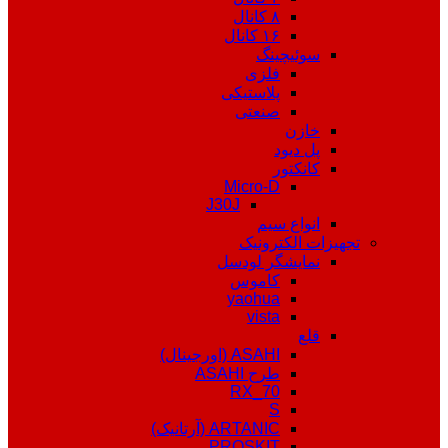
۸ کانال
۱۶ کانال
سوئیچینگ
فلزی
پلاستیکی
صنعتی
خازن
پل دیود
کانکتور
Micro-D
J30J
انواع سیم
تجهیزات الکترونیک
نمایشگر لودسل
کاموس
yaohua
vista
قلع
ASAHI (اورجینال)
طرح ASAHI
RX_70
S
ARTANIC (آرتانیک)
PROSKIT