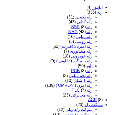
آداپتور
(4)
رله
(336)
رله پکیجی
(31)
رله کتابی
(43)
رله SSR
(8)
رله NHG
(43)
رله میلون
(16)
رله روسی
(5)
رله آمپربالا (قدرت)
(62)
رله مینیاتوری
(7)
رله خودرویی
(18)
رله پایه گرد ( تابلویی )
(9)
پاور
(50)
رله PCB
(8)
رله بچه میلون
(3)
رله T شکل
(10)
رله امرن ( OMRON )
(139)
رله PLC
(7)
رله مخابراتی
(23)
ACP
(8)
سوکت رله
(23)
سوکت رله ریلی
(12)
سوکت رله سوزنی
(13)