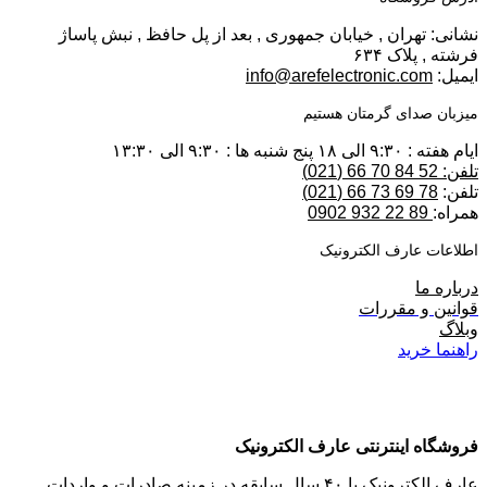
نشانی: تهران , خیابان جمهوری , بعد از پل حافظ , نبش پاساژ
فرشته , پلاک ۶۳۴
ایمیل:
info@arefelectronic.com
میزبان صدای گرمتان هستیم
ایام هفته : ۹:۳۰ الی ۱۸ پنج شنبه ها : ۹:۳۰ الی ۱۳:۳۰
تلفن: 52 84 70 66 (021)
تلفن:
78 69 73 66 (021)
همراه:
89 22 932 0902
اطلاعات عارف الکترونیک
درباره ما
قوانین و مقررات
وبلاگ
راهنما خرید
فروشگاه اینترنتی عارف الکترونیک
عارف الکترونیک با ۴۰ سال سابقه در زمینه صادرات و واردات