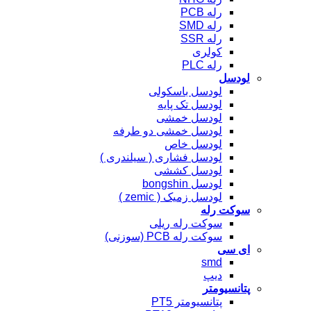
رله PCB
رله SMD
رله SSR
کولری
رله PLC
لودسل
لودسل باسکولی
لودسل تک پایه
لودسل خمشی
لودسل خمشی دو طرفه
لودسل خاص
لودسل فشاری ( سیلندری )
لودسل کششی
لودسل bongshin
لودسل زمیک ( zemic )
سوکت رله
سوکت رله ریلی
سوکت رله PCB (سوزنی)
ای سی
smd
دیپ
پتانسیومتر
پتانسیومتر PT5