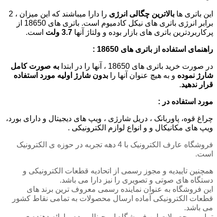
این باتری ها
بالاترین چگالی انرژی
را دارا میباشند که این میزان ، 2
برابر انرژی باتری های نیکل کادمیوم است. باتری های 18650 از
پرکاربردترین باتری های بازار بوده و ولتاژ آنها
3.7 ولت
است.
راهنمای استفاده از باتری های 18650 :
در صورت خرید باتری های 18650 ، آنها را در ابتدا
به صورت کامل
شارژ نموده
و به هیچ عنوان آنها را
بدون شارژ اولیه مورد استفاده
قرار ندهید
.
مورد استفاده در :
چراغ قوه، پاوربانک ، دریل شارژی ، ویپ های دیجیتال و دارای بورد،
ویپ های مکانیکال و و انواع لوازم الکترونیکی .
فروشگاه عارف الکترونیک با 4 دهه تجربه در حوزه ی الکترونیک
است.
همچنین تاییدیه و مجوز رسمی از اتحادیه قطعات الکترونیکی و
دستگاه های صوتی و تصویری را نیز دارا می باشد.
این فروشگاه به عنوان نماینده رسمی معروف ترین برند های
قطعات الکترونیکی آماده ارسال محصولات به تمامی نقاط کشور
می باشد.
تمامی محصولات این فروشگاه اورجینال بوده و ارائه دهنده ی