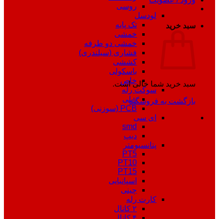
روسی
لودسل
تک پایه
سبد خرید
خمشی
خمشی دو طرفه
فشاری (سیلندری)
کششی
باسکولی
خاص
سبد خرید شما خالی است.
سوکت رله
ریلی
بازگشت به فروشگاه
PCB (سوزنی)
ای سی
smd
دیپ
پتانسیومتر
PT5
PT10
PT15
اسپانیایی
چینی
کارت رله
۲ کانال
۴ کانال