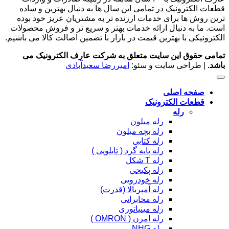
قطعات الکترونیک در تمامی این سال ها به دنبال بهترین و ساده
ترین روش ها برای خدمات ارزنده تر به مشتریان عزیز خود بوده
است. ما به دنبال ارائه خدمات بهتر و سریع تر و فروش محصولات
الکترونیکی با بهترین قیمت در بازار با تضمین اصالت کالا می باشیم.
تمامی حقوق این سایت متعلق به شرکت عارف الکترونیک می
باشد.
| طراحی سایت و سئو:
امیررضا سعیدآبادی
صفحه اصلی
قطعات الکترونیک
رله
رله میلون
رله بچه میلون
رله کتابی
رله پایه گرد ( تابلویی )
رله T شکل
رله پکیجی
رله خودرویی
رله آمپربالا (قدرت)
رله مخابراتی
رله مینیاتوری
رله امرن ( OMRON )
رله NHG