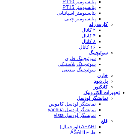
پتانسیومتر PT10
پتانسیومتر PT15
پتانسیومتر اسپانیایی
پتانسیومتر چینی
کارت رله
۲ کانال
۴ کانال
۸ کانال
۱۶ کانال
سوئیچینگ
سوئیچینگ فلزی
سوئیچینگ پلاستیکی
سوئیچینگ صنعتی
خازن
پل دیود
کانکتور
تجهیزات الکترونیک
نمایشگر لودسل
نمایشگر لودسل کاموس
نمایشگر لودسل yaohua
نمایشگر لودسل vista
قلع
ASAHI (اورجینال)
طرح ASAHI