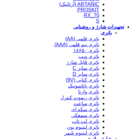
ARTANIC (آرتانیک)
PROSKIT
RX_70
S
تجهیزات شارژ و روشنایی
باتری
باتری قلمی (AA)
باتری نیم قلمی (AAA)
باتری ۱۸۶۵۰
باتری ویپ
باتری قابل شارژ
باتری سایز C
باتری سایز D
باتری کتابی (9V)
باتری پاناسونیک
باتری وارتا
باتری ریموت کنترل
باتری ساعت
باتری سکه ای
باتری سمعکی
باتری لپ تاپ
باتری لیتیوم یون
باتری لیتیوم پلیمر
شارژر باتری