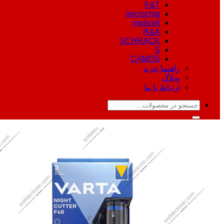
F&T
microchip
molicell
R&A
SCHRACK
S
CAMOS
راهنما خرید
وبلاگ
ارتباط با ما
جستجو
برای: