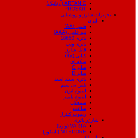
ARTANIC (آرتانیک)
PROSKIT
تجهیزات شارژ و روشنایی
باتری
قلمی (AA)
نیم قلمی (AAA)
باتری 18650
باتری ویپ
قابل شارژ
کتابی (9V)
سکه ای
سایز C
سایز D
باتری سیلد اسید
تلفن بی سیم
لیتیوم ایون
لیتیوم پلیمر
سمعکی
ساعت
ریموت کنترل
شارژر باتری
VARTA (وارتا)
NITECORE (نایتکور)
پاوربانک