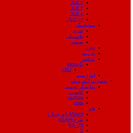
۲ کانال
۴ کانال
۸ کانال
۱۶ کانال
سوئیچینگ
فلزی
پلاستیکی
صنعتی
خازن
پل دیود
کانکتور
Micro-D
J30J
انواع سیم
تجهیزات الکترونیک
نمایشگر لودسل
کاموس
yaohua
vista
قلع
ASAHI (اورجینال)
طرح ASAHI
RX_70
S