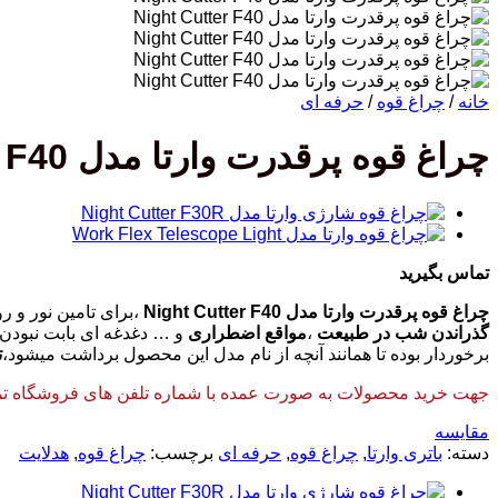
خانه
/
چراغ قوه
/
حرفه ای
چراغ قوه پرقدرت وارتا مدل Night Cutter F40
تماس بگیرید
چراغ قوه پرقدرت وارتا مدل Night Cutter F40
،برای تامین نور و ر
گذراندن شب در طبیعت
،
مواقع اضطراری
و … دغدغه ای بابت نبودن ن
برخوردار بوده تا همانند آنچه از نام مدل این محصول برداشت میشود،
ت
جهت خرید محصولات به صورت عمده با شماره تلفن های فروشگاه تماس
مقایسه
دسته:
باتری وارتا
,
چراغ قوه
,
حرفه ای
برچسب:
چراغ قوه
,
هدلایت