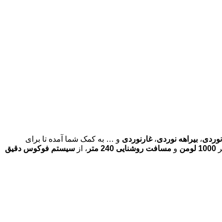
نوردی
،
بیراهه نوردی
،
غارنوردی
و … به کمک شما آمده تا برای
ر
1000 لومن
و
مسافت روشنایی 240 متر
، از
سیستم فوکوس دقیق