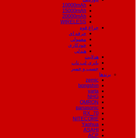
10000mAh
15000mAh
20000mAh
WIRELESS
چراغ قوه
حرفه ای
معمولی
خودکاری
هندلی
هدلایت
باتری لپ تاپ
چسب و خمیر
برندها
zemic
bongshin
varta
NHG
OMRON
panasonic
RX_70
NITECORE
Yaohua
ASAHI
ACP