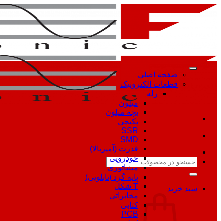
Skip
to
content
صفحه اصلی
قطعات الکترونیک
رله
میلون
بچه میلون
پکیجی
SSR
SMD
قدرت (آمپربالا)
خودرویی
جستجو
مینیاتوری
برای:
پایه گرد (تابلویی)
T شکل
سبد خرید
مخابراتی
کتابی
PCB