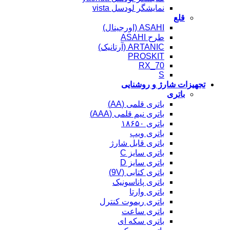
نمایشگر لودسل vista
قلع
ASAHI (اورجینال)
طرح ASAHI
ARTANIC (آرتانیک)
PROSKIT
RX_70
S
تجهیزات شارژ و روشنایی
باتری
باتری قلمی (AA)
باتری نیم قلمی (AAA)
باتری ۱۸۶۵۰
باتری ویپ
باتری قابل شارژ
باتری سایز C
باتری سایز D
باتری کتابی (9V)
باتری پاناسونیک
باتری وارتا
باتری ریموت کنترل
باتری ساعت
باتری سکه ای