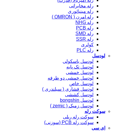
رله آمپربالا (قدرت)
رله مخابراتی
رله مینیاتوری
رله امرن ( OMRON )
رله NHG
رله PCB
رله SMD
رله SSR
کولری
رله PLC
لودسل
لودسل باسکولی
لودسل تک پایه
لودسل خمشی
لودسل خمشی دو طرفه
لودسل خاص
لودسل فشاری ( سیلندری )
لودسل کششی
لودسل bongshin
لودسل زمیک ( zemic )
سوکت رله
سوکت رله ریلی
سوکت رله PCB (سوزنی)
ای سی