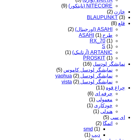
NITECORE (نایتکور)
(9)
خازن
(2)
BLAUPUNKT
(3)
قلع
(8)
ASAHI (اورجینال)
(2)
طرح ASAHI
(1)
RX_70
(1)
S
(1)
ARTANIC (آرتانیک)
(1)
PROSKIT
(1)
نمایشگر لودسل
(16)
نمایشگر لودسل کاموس
(5)
نمایشگر لودسل yaohua
(2)
نمایشگر لودسل vista
(2)
چراغ قوه
(11)
حرفه ای
(6)
معمولی
(1)
خودکاری
(1)
هندلی
(1)
ای سی
(5)
اتمگا
(2)
smd
(1)
دیپ
(1)