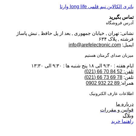
باتری الکالاین نیم قلمی long life وارتا
تماس بگیرید
آدرس فروشگاه
نشانی: تهران , خیابان جمهوری , بعد از پل حافظ , نبش پاساژ
فرشته , پلاک ۶۳۴
ایمیل:
info@arefelectronic.com
میزبان صدای گرمتان هستیم
ایام هفته : ۹:۳۰ الی ۱۸ پنج شنبه ها : ۹:۳۰ الی ۱۳:۳۰
تلفن: 52 84 70 66 (021)
تلفن:
78 69 73 66 (021)
همراه:
89 22 932 0902
اطلاعات عارف الکترونیک
درباره ما
قوانین و مقررات
وبلاگ
راهنما خرید