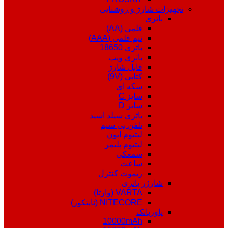
تجهیزات شارژ و روشنایی
باتری
قلمی (AA)
نیم قلمی (AAA)
باتری 18650
باتری ویپ
قابل شارژ
کتابی (9V)
سکه ای
سایز C
سایز D
باتری سیلد اسید
تلفن بی سیم
لیتیوم ایون
لیتیوم پلیمر
سمعکی
ساعت
ریموت کنترل
شارژر باتری
VARTA (وارتا)
NITECORE (نایتکور)
پاوربانک
10000mAh