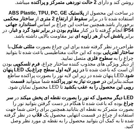
روشن کند و دارای
2 حالت نوردهی متمرکز و پراکنده
میباشد.
در ساخت این محصول از
پلاستیک ABS Plastic, TPU, PC, GE
استفاده شده تا در برابر
سقوط از ارتفاع 2 متری
از
ساختار محکمی
برخوردار باشد.همچنین ساخت این چراغ بر اساس
استاندارد جهانی
IP54
انجام گرفته تا در کنار
مقاوم بودن در برابر نفوذ گرد و غبار
، در
برابر
پاشش آب از هر زاویه ای
نیز مقاومت بالایی داشته باشد.
طراحی در نظر گرفته شده برای این چراغ بصورت
مثلثی شکل
،با
ساختار آهنربایی
بوده که این حالت مغناطیسی باعث شده تا بتوانید
چراغ را به
سطوح فلزی
متصل نمایید.
از دیگر ویژگی های مجذوب کننده ساختار چراغ،
فرم تلسکوپی
بودن
آن است که باعث شده تا
در زیر لایه اول سطح چراغ،یک LED پنهان
شود
.LED پنهان شده در زیر این لایه نور را بصورت پراکنده ساطع
میکند.بنابراین
در صورت نیاز به نور پراکنده
شما میتوانید
قسمت
رویی این محصول را به عقب بکشید
تا LED محصول نمایان شود.
LED دیگر محصول که نور را بصورت نقطه ای پخش میکند
در
سر
چراغ
بوده که باعث شده تا هنگام در دست گرفتن بتوانید نور را
بصورت متمرکز به نقطه ای بتابانید.همچنین برای راحتی شما جهت
استفاده از چراغ در قسمت انتهایی محصول یک
قلاب
در نظر گرفته
شده تا به کمک آن بتوانید محصول را به نقطه ی مورد نظر وصل
کنید.