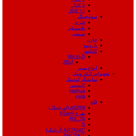
۸ کانال
۱۶ کانال
سوئیچینگ
فلزی
پلاستیکی
صنعتی
خازن
پل دیود
کانکتور
Micro-D
J30J
انواع سیم
تجهیزات الکترونیک
نمایشگر لودسل
کاموس
yaohua
vista
قلع
ASAHI (اورجینال)
طرح ASAHI
RX_70
S
ARTANIC (آرتانیک)
PROSKIT