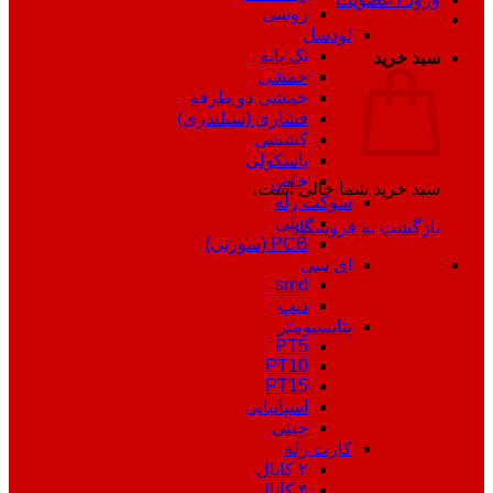
روسی
لودسل
تک پایه
سبد خرید
خمشی
خمشی دو طرفه
فشاری (سیلندری)
کششی
باسکولی
خاص
سبد خرید شما خالی است.
سوکت رله
ریلی
بازگشت به فروشگاه
PCB (سوزنی)
ای سی
smd
دیپ
پتانسیومتر
PT5
PT10
PT15
اسپانیایی
چینی
کارت رله
۲ کانال
۴ کانال