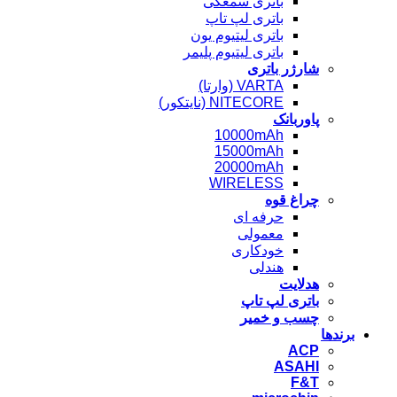
باتری سمعکی
باتری لپ تاپ
باتری لیتیوم یون
باتری لیتیوم پلیمر
شارژر باتری
VARTA (وارتا)
NITECORE (نایتکور)
پاوربانک
10000mAh
15000mAh
20000mAh
WIRELESS
چراغ قوه
حرفه ای
معمولی
خودکاری
هندلی
هدلایت
باتری لپ تاپ
چسب و خمیر
برندها
ACP
ASAHI
F&T