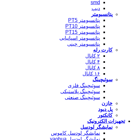
smd
دیپ
پتانسیومتر
پتانسیومتر PT5
پتانسیومتر PT10
پتانسیومتر PT15
پتانسیومتر اسپانیایی
پتانسیومتر چینی
کارت رله
۲ کانال
۴ کانال
۸ کانال
۱۶ کانال
سوئیچینگ
سوئیچینگ فلزی
سوئیچینگ پلاستیکی
سوئیچینگ صنعتی
خازن
پل دیود
کانکتور
تجهیزات الکترونیک
نمایشگر لودسل
نمایشگر لودسل کاموس
نمایشگر لودسل yaohua