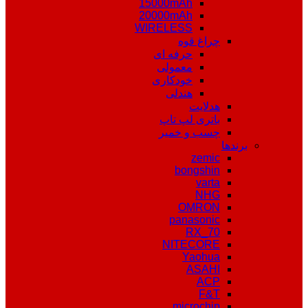
15000mAh
20000mAh
WIRELESS
چراغ قوه
حرفه ای
معمولی
خودکاری
هندلی
هدلایت
باتری لپ تاپ
چسب و خمیر
برندها
zemic
bongshin
varta
NHG
OMRON
panasonic
RX_70
NITECORE
Yaohua
ASAHI
ACP
F&T
microchip