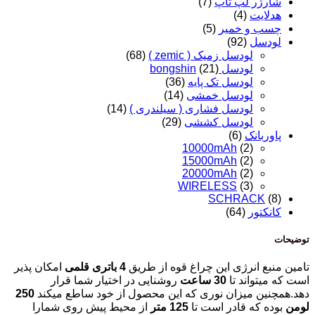
شارژر لپ تاپ
(7)
هدلایت
(4)
چسب و خمیر
(5)
لودسل
(92)
لودسل زمیک ( zemic )
(68)
لودسل bongshin
(21)
لودسل تک پایه
(36)
لودسل خمشی
(14)
لودسل فشاری ( سیلندری )
(14)
لودسل کششی
(29)
پاوربانک
(6)
10000mAh
(2)
15000mAh
(2)
20000mAh
(2)
WIRELESS
(3)
SCHRACK
(8)
کانکتور
(64)
توضیحات
تامین منبع انرژی این چراغ قوه از طریق
4 باتری قلمی
امکان پذیر
است که میتواند تا
30 ساعت
روشنایی در اختیار شما قرار
دهد.همچنین میزان نوری که این محصول از خود ساطع میکند
250
لومن
بوده که قادر است تا
125 متر
از محیط پیش روی شمارا