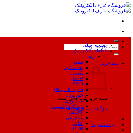
Skip
to
content
صفحه اصلی
جستجو
قطعات الکترونیک
برای:
رله
میلون
سبد خرید
بچه میلون
پکیجی
SSR
SMD
قدرت (آمپربالا)
خودرویی
سبد خرید شما خالی است.
مینیاتوری
پایه گرد (تابلویی)
بازگشت به فروشگاه
T شکل
مخابراتی
کتابی
ورود / عضویت
PCB