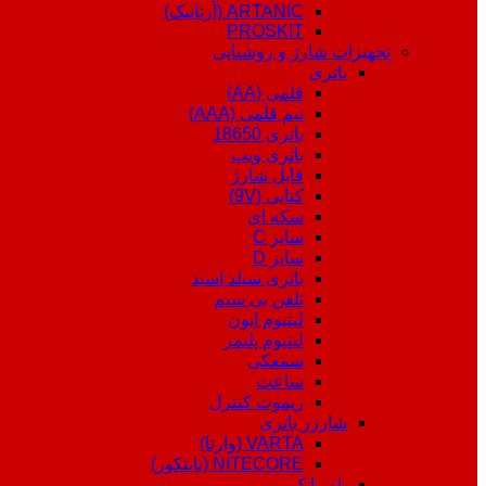
ARTANIC (آرتانیک)
PROSKIT
تجهیزات شارژ و روشنایی
باتری
قلمی (AA)
نیم قلمی (AAA)
باتری 18650
باتری ویپ
قابل شارژ
کتابی (9V)
سکه ای
سایز C
سایز D
باتری سیلد اسید
تلفن بی سیم
لیتیوم ایون
لیتیوم پلیمر
سمعکی
ساعت
ریموت کنترل
شارژر باتری
VARTA (وارتا)
NITECORE (نایتکور)
پاوربانک