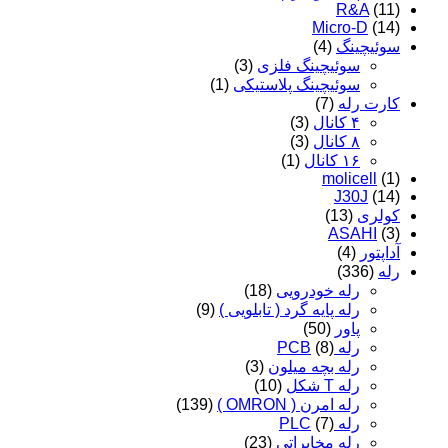
R&A
(11)
Micro-D
(14)
سوئیچینگ
(4)
سوئیچینگ فلزی
(3)
سوئیچینگ پلاستیکی
(1)
کارت رله
(7)
۴ کانال
(3)
۸ کانال
(3)
۱۶ کانال
(1)
molicell
(1)
J30J
(14)
کولری
(13)
ASAHI
(3)
آداپتور
(4)
رله
(336)
رله خودرویی
(18)
رله پایه گرد ( تابلویی )
(9)
پاور
(50)
رله PCB
(8)
رله بچه میلون
(3)
رله T شکل
(10)
رله امرن ( OMRON )
(139)
رله PLC
(7)
رله مخابراتی
(23)