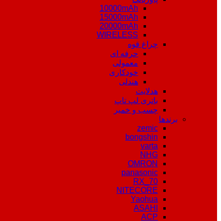
10000mAh
15000mAh
20000mAh
WIRELESS
چراغ قوه
حرفه ای
معمولی
خودکاری
هندلی
هدلایت
باتری لپ تاپ
چسب و خمیر
برندها
zemic
bongshin
varta
NHG
OMRON
panasonic
RX_70
NITECORE
Yaohua
ASAHI
ACP