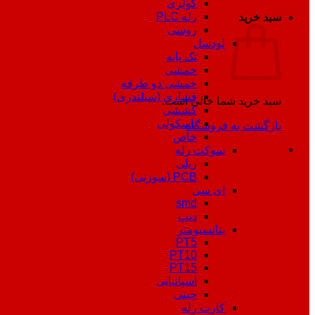
کولری
رله PLC
سبد خرید
روسی
لودسل
تک پایه
خمشی
خمشی دو طرفه
فشاری (سیلندری)
سبد خرید شما خالی است.
کششی
باسکولی
بازگشت به فروشگاه
خاص
سوکت رله
ریلی
PCB (سوزنی)
ای سی
smd
دیپ
پتانسیومتر
PT5
PT10
PT15
اسپانیایی
چینی
کارت رله