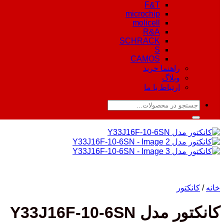
F&T
microchip
molicell
R&A
SCHRACK
S
CAMOS
راهنما خرید
وبلاگ
ارتباط با ما
جستجو
برای:
خانه
/
کانکتور
کانکتور مدل Y33J16F-10-6SN