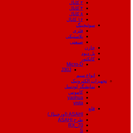
۲ کانال
۴ کانال
۸ کانال
۱۶ کانال
سوئیچینگ
فلزی
پلاستیکی
صنعتی
خازن
پل دیود
کانکتور
Micro-D
J30J
انواع سیم
تجهیزات الکترونیک
نمایشگر لودسل
کاموس
yaohua
vista
قلع
ASAHI (اورجینال)
طرح ASAHI
RX_70
S