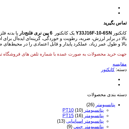
تماس بگیرید
کانکتور
Y33J16F-10-6SN
یک کانکتور
6 پین نری فلنج‌دار
با بدنه فل
بالا در برابر لرزش، ضربه، رطوبت و خوردگی، گزینه‌ای ایده‌آل بر
بالا و طول عمر زیاد، عملکرد پایدار و قابل اعتمادی را در محیط‌های 
جهت خرید محصولات به صورت عمده با شماره تلفن های فروشگاه تماس
مقایسه
دسته:
کانکتور
دسته‌ بندی محصولات
پتانسیومتر
(26)
پتانسیومتر PT10
(10)
پتانسیومتر PT15
(16)
پتانسیومتر اسپانیایی
(13)
پتانسیومتر چینی
(9)