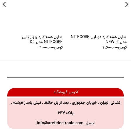
شارژر همه کاره دوتایی NITECORE
شارژر همه کاره چهار تایی
مدل NEW i2
NITECORE مدل D4
تومان
۳,۶۰۰,۰۰۰
تومان
۹,۰۰۰,۰۰۰
آدرس فروشگاه
نشانی: تهران , خیابان جمهوری , بعد از پل حافظ , نبش پاساژ فرشته ,
پلاک ۶۳۴
ایمیل:
info@arefelectronic.com