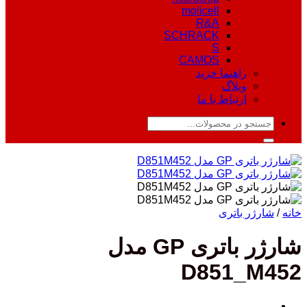
molicell
R&A
SCHRACK
S
CAMOS
راهنما خرید
وبلاگ
ارتباط با ما
جستجو
برای:
خانه
/
شارژر باتری
شارژر باتری GP مدل
D851_M452