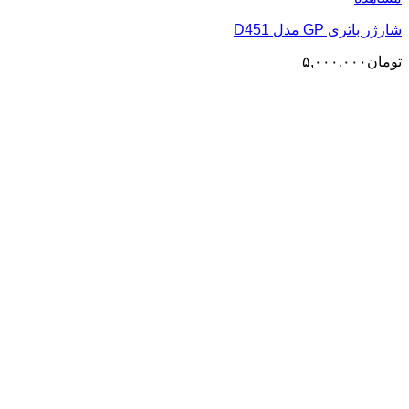
شارژر باتری GP مدل D451
تومان
۵,۰۰۰,۰۰۰