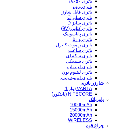
باتری ۱۸۶۵۰
باتری ویپ
باتری قابل شارژ
باتری سایز C
باتری سایز D
باتری کتابی (9V)
باتری پاناسونیک
باتری وارتا
باتری ریموت کنترل
باتری ساعت
باتری سکه ای
باتری سمعکی
باتری لپ تاپ
باتری لیتیوم یون
باتری لیتیوم پلیمر
شارژر باتری
VARTA (وارتا)
NITECORE (نایتکور)
پاوربانک
10000mAh
15000mAh
20000mAh
WIRELESS
چراغ قوه