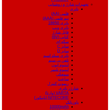
تجهیزات شارژ و روشنایی
باتری
قلمی (AA)
نیم قلمی (AAA)
باتری 18650
باتری ویپ
قابل شارژ
کتابی (9V)
سکه ای
سایز C
سایز D
باتری سیلد اسید
تلفن بی سیم
لیتیوم ایون
لیتیوم پلیمر
سمعکی
ساعت
ریموت کنترل
شارژر باتری
VARTA (وارتا)
NITECORE (نایتکور)
پاوربانک
10000mAh