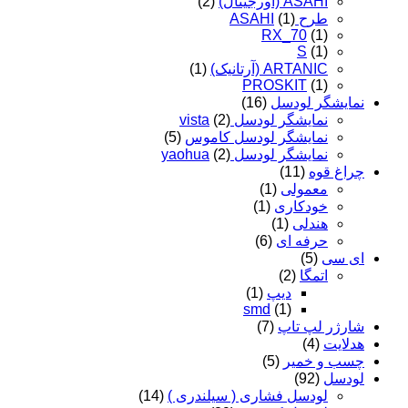
ASAHI (اورجینال)
(2)
طرح ASAHI
(1)
RX_70
(1)
S
(1)
ARTANIC (آرتانیک)
(1)
PROSKIT
(1)
نمایشگر لودسل
(16)
نمایشگر لودسل vista
(2)
نمایشگر لودسل کاموس
(5)
نمایشگر لودسل yaohua
(2)
چراغ قوه
(11)
معمولی
(1)
خودکاری
(1)
هندلی
(1)
حرفه ای
(6)
ای سی
(5)
اتمگا
(2)
دیپ
(1)
smd
(1)
شارژر لپ تاپ
(7)
هدلایت
(4)
چسب و خمیر
(5)
لودسل
(92)
لودسل فشاری ( سیلندری )
(14)