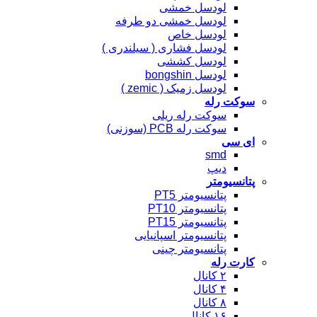
لودسل خمشی
لودسل خمشی دو طرفه
لودسل خاص
لودسل فشاری ( سیلندری )
لودسل کششی
لودسل bongshin
لودسل زمیک ( zemic )
سوکت رله
سوکت رله ریلی
سوکت رله PCB (سوزنی)
ای سی
smd
دیپ
پتانسیومتر
پتانسیومتر PT5
پتانسیومتر PT10
پتانسیومتر PT15
پتانسیومتر اسپانیایی
پتانسیومتر چینی
کارت رله
۲ کانال
۴ کانال
۸ کانال
۱۶ کانال