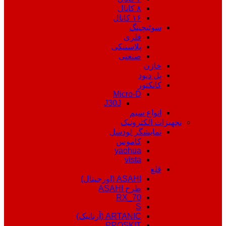
۸ کانال
۱۶ کانال
سوئیچینگ
فلزی
پلاستیکی
صنعتی
خازن
پل دیود
کانکتور
Micro-D
J30J
انواع سیم
تجهیزات الکترونیک
نمایشگر لودسل
کاموس
yaohua
vista
قلع
ASAHI (اورجینال)
طرح ASAHI
RX_70
S
ARTANIC (آرتانیک)
PROSKIT