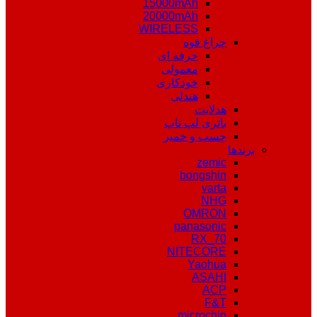
15000mAh
20000mAh
WIRELESS
چراغ قوه
حرفه ای
معمولی
خودکاری
هندلی
هدلایت
باتری لپ تاپ
چسب و خمیر
برندها
zemic
bongshin
varta
NHG
OMRON
panasonic
RX_70
NITECORE
Yaohua
ASAHI
ACP
F&T
microchip