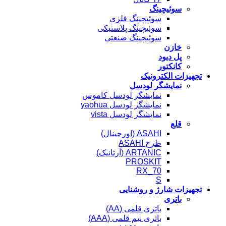
سوئیچینگ
سوئیچینگ فلزی
سوئیچینگ پلاستیکی
سوئیچینگ صنعتی
خازن
پل دیود
کانکتور
تجهیزات الکترونیک
نمایشگر لودسل
نمایشگر لودسل کاموس
نمایشگر لودسل yaohua
نمایشگر لودسل vista
قلع
ASAHI (اورجینال)
طرح ASAHI
ARTANIC (آرتانیک)
PROSKIT
RX_70
S
تجهیزات شارژ و روشنایی
باتری
باتری قلمی (AA)
باتری نیم قلمی (AAA)