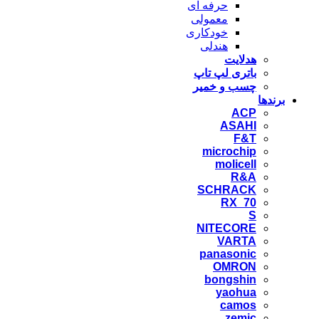
حرفه ای
معمولی
خودکاری
هندلی
هدلایت
باتری لپ تاپ
چسب و خمیر
برندها
ACP
ASAHI
F&T
microchip
molicell
R&A
SCHRACK
RX_70
S
NITECORE
VARTA
panasonic
OMRON
bongshin
yaohua
camos
zemic