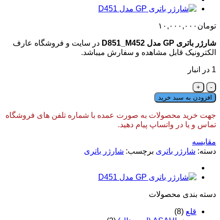
تومان
۱۰,۰۰۰,۰۰۰
شارژر باتری GP مدل D851_M452
در سایت و فروشگاه عارف
الکترونیک قابل مشاهده و سفارش میباشد.
1 در انبار
شارژر
باتری
افزودن به سبد خرید
GP
مدل
جهت خرید محصولات به صورت عمده با شماره تلفن های فروشگاه
D851_M452
تماس و یا در واتساپ پیام دهید.
عدد
مقایسه
دسته:
شارژر باتری
برچسب:
شارژر باتری
دسته‌ بندی محصولات
قلع
(8)