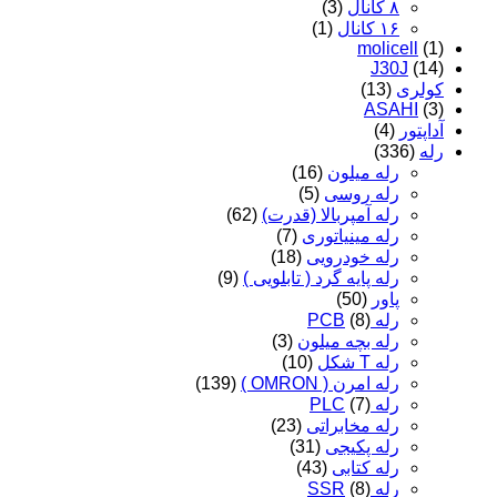
۸ کانال
(3)
۱۶ کانال
(1)
molicell
(1)
J30J
(14)
کولری
(13)
ASAHI
(3)
آداپتور
(4)
رله
(336)
رله میلون
(16)
رله روسی
(5)
رله آمپربالا (قدرت)
(62)
رله مینیاتوری
(7)
رله خودرویی
(18)
رله پایه گرد ( تابلویی )
(9)
پاور
(50)
رله PCB
(8)
رله بچه میلون
(3)
رله T شکل
(10)
رله امرن ( OMRON )
(139)
رله PLC
(7)
رله مخابراتی
(23)
رله پکیجی
(31)
رله کتابی
(43)
رله SSR
(8)